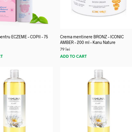
entru ECZEME – COPII – 75
Crema mentinere BRONZ – ICONIC
AMBER – 200 ml – Kanu Nature
79
lei
RT
ADD TO CART