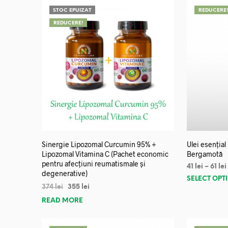
STOC EPUIZAT
REDUCERE
REDUCERE!
Sinergie Lipozomal Curcumin 95% +
Ulei esențial
Lipozomal Vitamina C (Pachet economic
Bergamotă
pentru afecțiuni reumatismale și
41
lei
–
61
lei
degenerative)
SELECT OPT
374
lei
355
lei
READ MORE