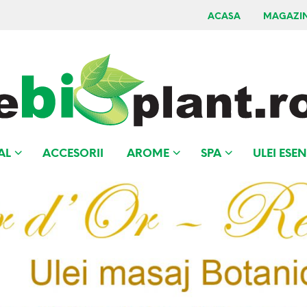
ACASA
MAGAZI
AL
ACCESORII
AROME
SPA
ULEI ESEN