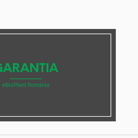
GARANTIA
eBioPlant România