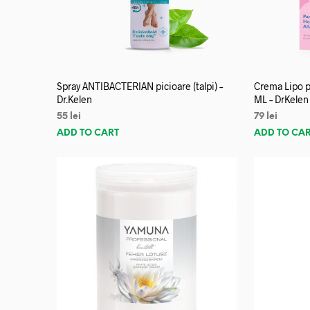
Spray ANTIBACTERIAN picioare (talpi) –
Crema Lipo p
Dr.Kelen
ML – DrKelen
55
lei
79
lei
ADD TO CART
ADD TO CA