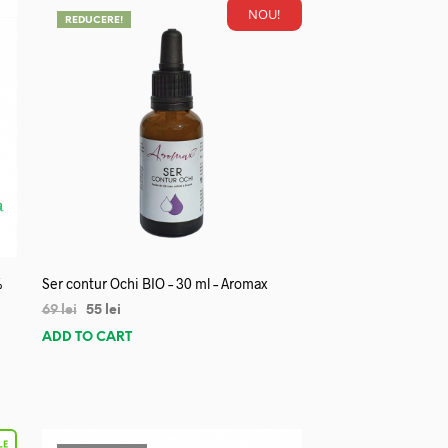
NOU!
REDUCERE!
%
Ser contur Ochi BIO – 30 ml – Aromax
69
lei
55
lei
ADD TO CART