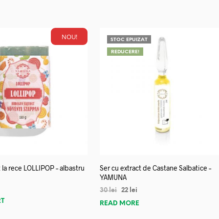
NOU!
STOC EPUIZAT
REDUCERE!
 la rece LOLLIPOP – albastru
Ser cu extract de Castane Salbatice –
YAMUNA
30
lei
22
lei
RT
READ MORE