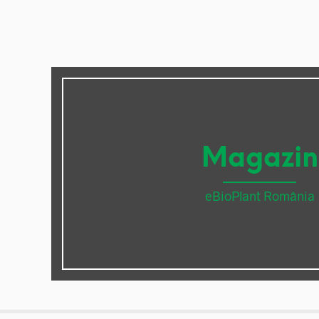
Magazin
eBioPlant România