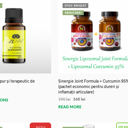
!
STOC EPUIZAT
REDUCERE!
 pur și terapeutic de
Sinergie Joint Formula + Curcumin 95
(pachet economic pentru dureri și
inflamații articulare)
390
lei
365
lei
IONS
READ MORE
NOU!