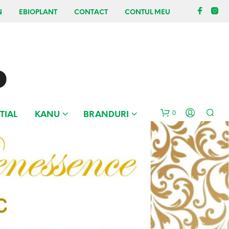
N
EBIOPLANT
CONTACT
CONTUL MEU
0
TIAL
KANU
BRANDURI