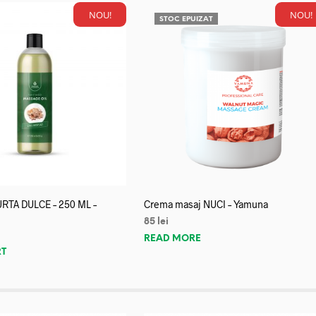
NOU!
NOU!
STOC EPUIZAT
URTA DULCE – 250 ML –
Crema masaj NUCI – Yamuna
85
lei
READ MORE
RT