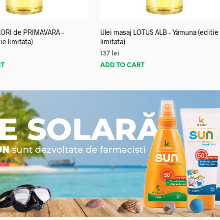
FLORI de PRIMAVARA –
Ulei masaj LOTUS ALB – Yamuna (editie
e limitata)
limitata)
137
lei
RT
ADD TO CART