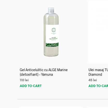
Gel Anticelulitic cu ALGE Marine
Ulei masaj T
(detoxifiant) – Yamuna
Diamond
110
lei
45
lei
ADD TO CART
ADD TO CA