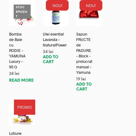
NOU!
NOU!
STOC
EPUIZA
T
Bomba
Ulei esential
Sapun
de Baie
Lavanda –
FRUCTE
cu
NaturalPower
de
RODIE –
PADURE
34
lei
YAMUNA
– Block -
ADD TO
Luxury –
prelucrat
CART
95 G
manual –
Yamuna
24
lei
19
lei
READ MORE
ADD TO
CART
PROMO
Lotiune