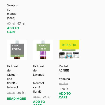
Șampon
cu
mango
(solid)
63
lei
47
lei
ADD TO
CART
REDUCERE
STOC
REDUC
REDUC
EPUIZA
ERE!
ERE!
REDUC
T
ERE!
Hidrolat
Hidrolat
Pachet
de
de
ACNEE
Cistus –
Lavandă
–
apă
–
Yamuna
florală –
hidrosol
187
lei
hidrosol
– apă
178
lei
florală
35
lei
30
lei
ADD TO
31
lei
22
lei
CART
READ MORE
ADD TO