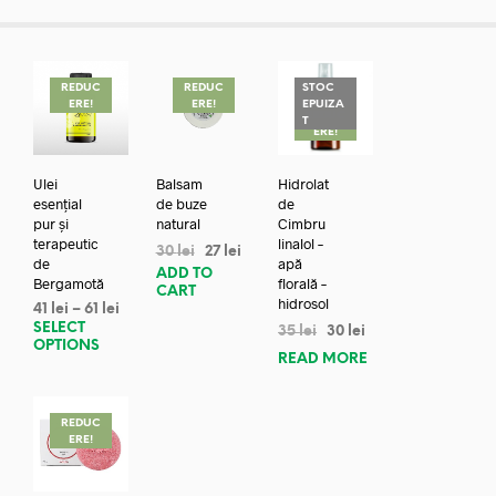
REDUC
REDUC
STOC
ERE!
ERE!
EPUIZA
REDUC
T
ERE!
Ulei
Balsam
Hidrolat
esențial
de buze
de
pur și
natural
Cimbru
terapeutic
linalol –
30
lei
27
lei
de
apă
ADD TO
Bergamotă
florală –
CART
hidrosol
41
lei
–
61
lei
SELECT
35
lei
30
lei
OPTIONS
READ MORE
REDUC
ERE!