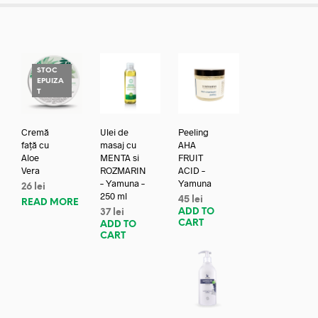
STOC
EPUIZA
T
Cremă
Ulei de
Peeling
față cu
masaj cu
AHA
Aloe
MENTA si
FRUIT
Vera
ROZMARIN
ACID –
– Yamuna –
Yamuna
26
lei
250 ml
45
lei
READ MORE
ADD TO
37
lei
CART
ADD TO
CART