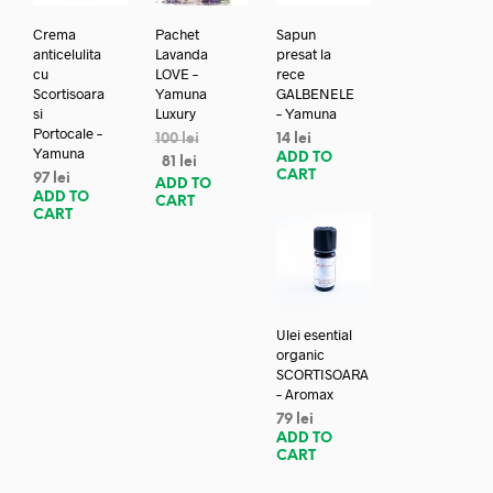
Crema
Pachet
Sapun
anticelulita
Lavanda
presat la
cu
LOVE –
rece
Scortisoara
Yamuna
GALBENELE
si
Luxury
– Yamuna
Portocale –
100
lei
14
lei
Yamuna
ADD TO
81
lei
CART
97
lei
ADD TO
ADD TO
CART
CART
Ulei esential
organic
SCORTISOARA
– Aromax
79
lei
ADD TO
CART