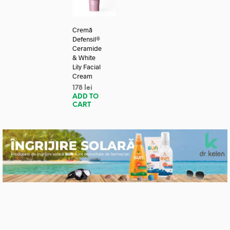
Cremă
Defensil®
Ceramide
& White
Lily Facial
Cream
178
lei
ADD TO
CART