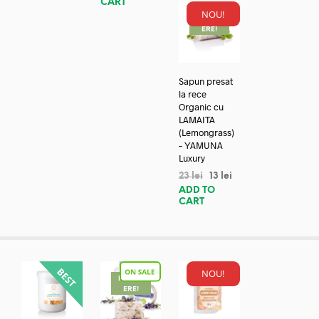
CART
NOU!
REDUC
ERE!
Sapun presat
la rece
Organic cu
LAMAITA
(Lemongrass)
– YAMUNA
Luxury
23
lei
13
lei
ADD TO
CART
NOU!
REDUC
ERE!