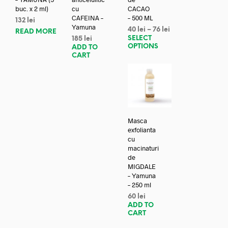
buc. x 2 ml)
cu
CACAO
CAFEINA –
– 500 ML
132
lei
Yamuna
40
lei
–
76
lei
READ MORE
SELECT
185
lei
OPTIONS
ADD TO
CART
Masca
exfolianta
cu
macinaturi
de
MIGDALE
– Yamuna
– 250 ml
60
lei
ADD TO
CART