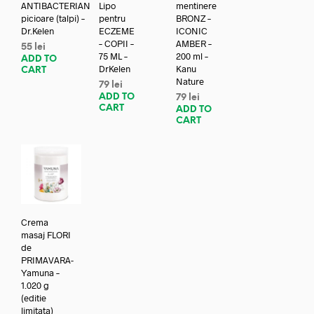
ANTIBACTERIAN
Lipo
mentinere
picioare (talpi) –
pentru
BRONZ –
Dr.Kelen
ECZEME
ICONIC
– COPII –
AMBER –
55
lei
75 ML –
200 ml –
ADD TO
DrKelen
Kanu
CART
Nature
79
lei
ADD TO
79
lei
CART
ADD TO
CART
Crema
masaj FLORI
de
PRIMAVARA-
Yamuna –
1.020 g
(editie
limitata)