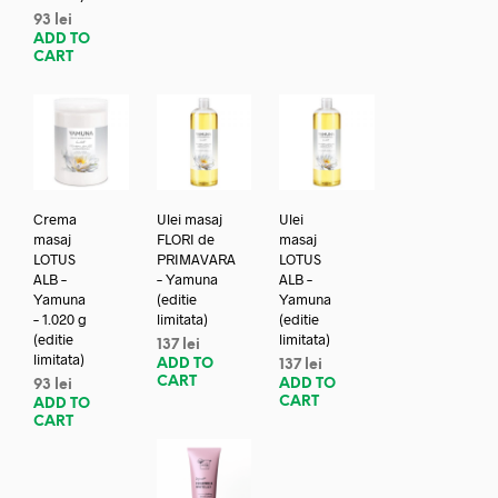
93
lei
ADD TO
CART
Crema
Ulei masaj
Ulei
masaj
FLORI de
masaj
LOTUS
PRIMAVARA
LOTUS
ALB –
– Yamuna
ALB –
Yamuna
(editie
Yamuna
– 1.020 g
limitata)
(editie
(editie
limitata)
137
lei
limitata)
ADD TO
137
lei
CART
ADD TO
93
lei
CART
ADD TO
CART