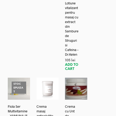
Lotiune
vitalizant
pentru
masaj cu
extract
din
Sambure
de
Struguri
si
Cafeina –
Dr.Kelen
105
lei
ADD TO
CART
STOC
EPUIZA
T
Fiola Ser
Crema
Crema
Multivitamine
masaj
cu Unt
– YAMUNA (5
anticelulitic
de