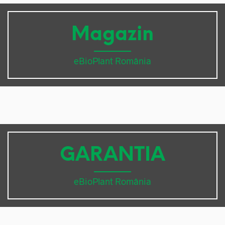
Magazin
eBioPlant România
GARANTIA
eBioPlant România