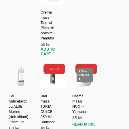
Crema
masaj
Talpi si
Picioare
obosite –
Yamuna
65
lei
ADD TO
CART
NOU!
NOU!
STOC
EPUIZA
T
Gel
Ulei
Crema
Anticelulitic
masaj
masaj
cu ALGE
TURTA
NUCI –
Marine
DULCE –
Yamuna
(detoxifiant)
250 ML –
85
lei
– Yamuna
Diamond
READ MORE
110
lei
45
lei