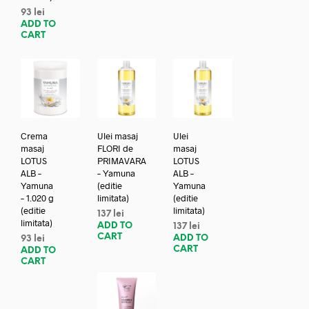
93
lei
ADD TO
CART
Crema
Ulei masaj
Ulei
masaj
FLORI de
masaj
LOTUS
PRIMAVARA
LOTUS
ALB –
– Yamuna
ALB –
Yamuna
(editie
Yamuna
– 1.020 g
limitata)
(editie
(editie
limitata)
137
lei
limitata)
ADD TO
137
lei
CART
ADD TO
93
lei
CART
ADD TO
CART