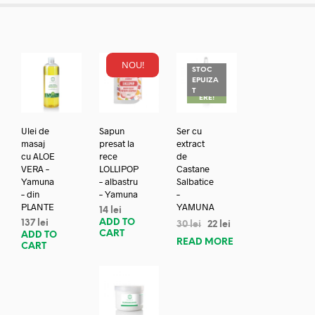
NOU!
STOC
EPUIZA
REDUC
T
ERE!
Ulei de
Sapun
Ser cu
masaj
presat la
extract
cu ALOE
rece
de
VERA –
LOLLIPOP
Castane
Yamuna
– albastru
Salbatice
– din
– Yamuna
–
PLANTE
YAMUNA
14
lei
ADD TO
137
lei
30
lei
22
lei
CART
ADD TO
READ MORE
CART