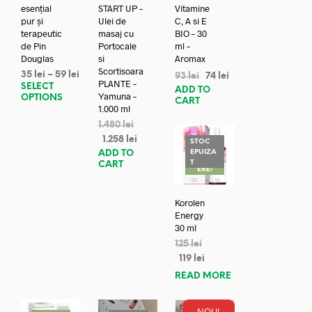
esențial
START UP –
Vitamine
pur și
Ulei de
C, A si E
terapeutic
masaj cu
BIO – 30
de Pin
Portocale
ml –
Douglas
si
Aromax
Scortisoara
35
lei
–
59
lei
93
lei
74
lei
PLANTE –
SELECT
ADD TO
Yamuna –
OPTIONS
CART
1.000 ml
1.480
lei
1.258
lei
STOC
EPUIZA
ADD TO
REDUC
T
CART
ERE!
Korolen
Energy
30 ml
125
lei
119
lei
READ MORE
NOU!