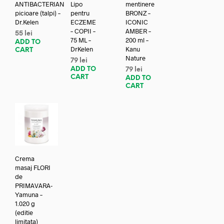
ANTIBACTERIAN
Lipo
mentinere
picioare (talpi) –
pentru
BRONZ –
Dr.Kelen
ECZEME
ICONIC
– COPII –
AMBER –
55
lei
75 ML –
200 ml –
ADD TO
DrKelen
Kanu
CART
Nature
79
lei
ADD TO
79
lei
CART
ADD TO
CART
Crema
masaj FLORI
de
PRIMAVARA-
Yamuna –
1.020 g
(editie
limitata)