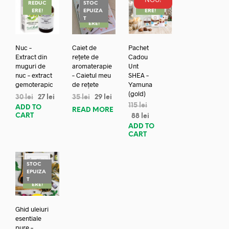
REDUC
STOC
REDUC
ERE!
EPUIZA
ERE!
REDUC
T
ERE!
Nuc –
Caiet de
Pachet
Extract din
rețete de
Cadou
muguri de
aromaterapie
Unt
nuc – extract
– Caietul meu
SHEA –
gemoterapic
de rețete
Yamuna
(gold)
30
lei
27
lei
35
lei
29
lei
115
lei
ADD TO
READ MORE
CART
88
lei
ADD TO
CART
STOC
EPUIZA
REDUC
T
ERE!
Ghid uleiuri
esentiale
pure –