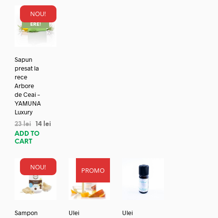
NOU!
REDUC
ERE!
Sapun
presat la
rece
Arbore
de Ceai –
YAMUNA
Luxury
23
lei
14
lei
ADD TO
CART
NOU!
PROMO
Sampon
Ulei
Ulei