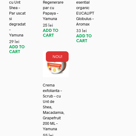
cu Unt
Regenerare
esential
Shea –
par cu
organic
Par uscat
Papaya –
EUCALIPT
si
Yamuna
Globulus –
degradat
Aromax
25
lei
–
ADD TO
33
lei
Yamuna
CART
ADD TO
CART
29
lei
ADD TO
CART
NOU!
Crema
exfolianta –
Scrub – cu
Unt de
Shea,
Macadamia,
Grapefruit
200 ML –
Yamuna
55
lei