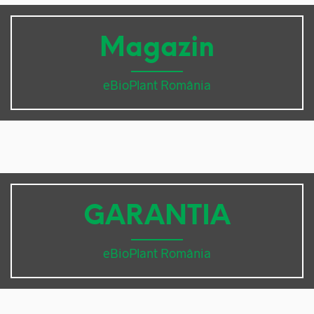
Magazin
eBioPlant România
GARANTIA
eBioPlant România