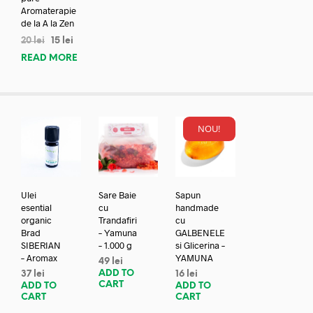
Aromaterapie
de la A la Zen
20
lei
15
lei
READ MORE
NOU!
Ulei
Sare Baie
Sapun
esential
cu
handmade
organic
Trandafiri
cu
Brad
– Yamuna
GALBENELE
SIBERIAN
– 1.000 g
si Glicerina –
– Aromax
YAMUNA
49
lei
ADD TO
37
lei
16
lei
CART
ADD TO
ADD TO
CART
CART