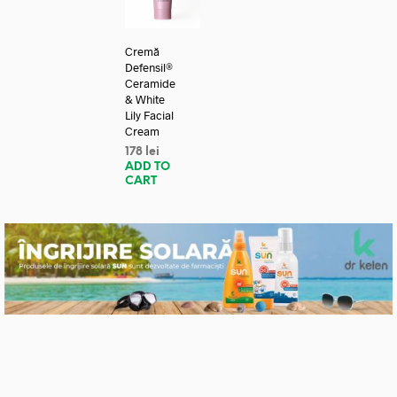
Cremă
Defensil®
Ceramide
& White
Lily Facial
Cream
178
lei
ADD TO
CART