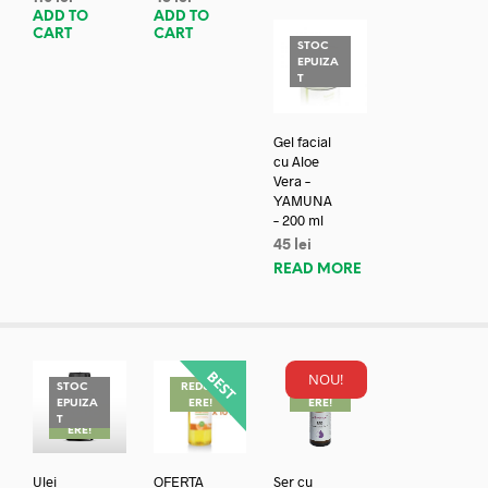
ADD TO
ADD TO
CART
CART
STOC
EPUIZA
T
Gel facial
cu Aloe
Vera –
YAMUNA
– 200 ml
45
lei
READ MORE
NOU!
STOC
REDUC
REDUC
EPUIZA
ERE!
ERE!
REDUC
T
ERE!
Ulei
OFERTA
Ser cu