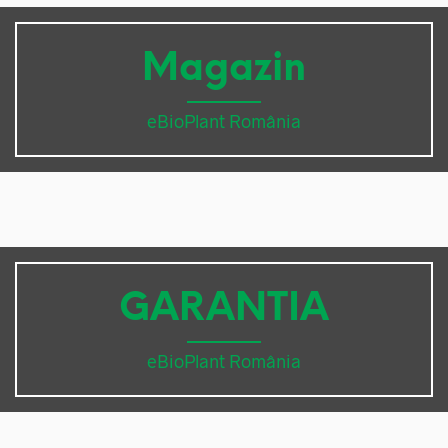
Magazin
eBioPlant România
GARANTIA
eBioPlant România