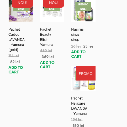
NOU!
NOU!
REDUC
REDUC
REDUC
ERE!
ERE!
ERE!
Pachet
Pachet
Nasirus
Cadou
Beauty
sinus
LAVANDA
Elixir –
sirop
– Yamuna
Yamuna
26
lei
23
lei
(gold)
469
lei
ADD TO
114
lei
CART
369
lei
82
lei
ADD TO
CART
ADD TO
CART
PROMO
REDUC
ERE!
Pachet
Relaxare
LAVANDA
– Yamuna
194
lei
180
lei