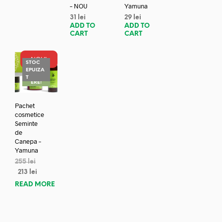
– NOU
Yamuna
31
lei
29
lei
ADD TO
ADD TO
CART
CART
NOU!
STOC
EPUIZA
REDUC
T
ERE!
Pachet
cosmetice
Seminte
de
Canepa –
Yamuna
255
lei
213
lei
READ MORE