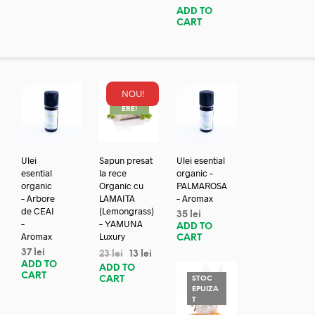
ADD TO
CART
NOU!
REDUC
ERE!
Ulei
Sapun presat
Ulei esential
esential
la rece
organic –
organic
Organic cu
PALMAROSA
– Arbore
LAMAITA
– Aromax
de CEAI
(Lemongrass)
35
lei
–
– YAMUNA
ADD TO
Aromax
Luxury
CART
37
lei
23
lei
13
lei
ADD TO
ADD TO
CART
CART
STOC
EPUIZA
T