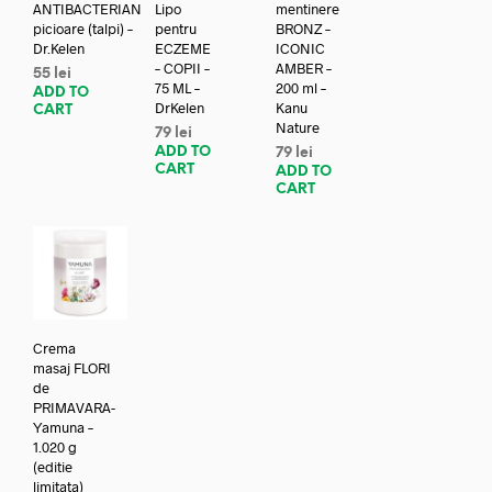
ANTIBACTERIAN
Lipo
mentinere
picioare (talpi) –
pentru
BRONZ –
Dr.Kelen
ECZEME
ICONIC
– COPII –
AMBER –
55
lei
75 ML –
200 ml –
ADD TO
DrKelen
Kanu
CART
Nature
79
lei
ADD TO
79
lei
CART
ADD TO
CART
Crema
masaj FLORI
de
PRIMAVARA-
Yamuna –
1.020 g
(editie
limitata)