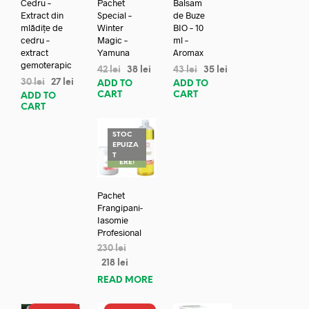
Cedru –
Pachet
Balsam
Extract din
Special –
de Buze
mlădițe de
Winter
BIO – 10
cedru –
Magic –
ml –
extract
Yamuna
Aromax
gemoterapic
42
lei
38
lei
43
lei
35
lei
30
lei
27
lei
ADD TO
ADD TO
CART
CART
ADD TO
CART
STOC
EPUIZA
REDUC
T
ERE!
Pachet
Frangipani-
Iasomie
Profesional
230
lei
218
lei
READ MORE