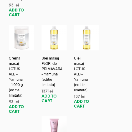
93
lei
ADD TO
CART
Crema
Ulei masaj
Ulei
masaj
FLORI de
masaj
LOTUS
PRIMAVARA
LOTUS
ALB –
– Yamuna
ALB –
Yamuna
(editie
Yamuna
– 1.020 g
limitata)
(editie
(editie
limitata)
137
lei
limitata)
ADD TO
137
lei
CART
ADD TO
93
lei
CART
ADD TO
CART