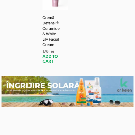
Cremă
Defensil®
Ceramide
& White
Lily Facial
Cream
178
lei
ADD TO
CART