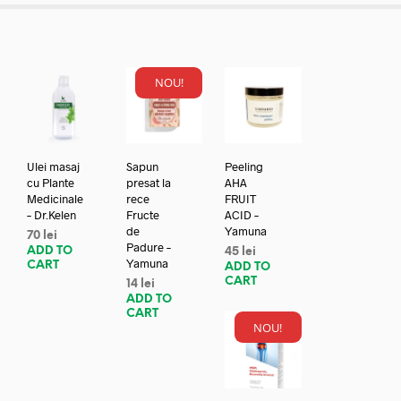
NOU!
Ulei masaj
Sapun
Peeling
cu Plante
presat la
AHA
Medicinale
rece
FRUIT
– Dr.Kelen
Fructe
ACID –
de
Yamuna
70
lei
Padure –
ADD TO
45
lei
Yamuna
CART
ADD TO
CART
14
lei
ADD TO
CART
NOU!