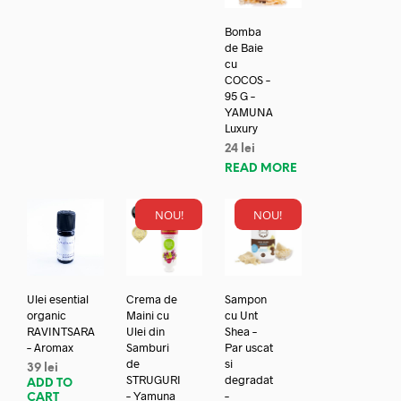
Bomba
de Baie
cu
COCOS –
95 G –
YAMUNA
Luxury
24
lei
READ MORE
NOU!
NOU!
Ulei esential
Crema de
Sampon
organic
Maini cu
cu Unt
RAVINTSARA
Ulei din
Shea –
– Aromax
Samburi
Par uscat
de
si
39
lei
STRUGURI
degradat
ADD TO
– Yamuna
–
CART