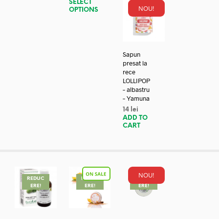
SELECT
NOU!
OPTIONS
Sapun
presat la
rece
LOLLIPOP
– albastru
– Yamuna
14
lei
ADD TO
CART
NOU!
REDUC
REDUC
REDUC
ERE!
ERE!
ERE!