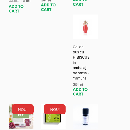
ADD TO
54
lei
23
lei
13
lei
CART
ADD TO
ADD TO
CART
CART
Gel de
dus cu
HIBISCUS
in
ambalaj
de sticla –
Yamuna
35
lei
ADD TO
CART
NOU!
NOU!
REDUC
ERE!