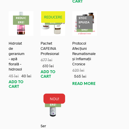
CART
REDUCERE
REDUC
REDUC
STOC
ERE!
ERE!
EPUIZA
REDUC
T
ERE!
Hidrolat
Pachet
Protocol
de
CAFEINA
Afecțiuni
geranium
Profesional
Reumatismale
– apă
și Inflamații
677
lei
florală –
Cronice
610
lei
hidrosol
620
lei
ADD TO
45
lei
40
lei
CART
565
lei
ADD TO
READ MORE
CART
NOU!
REDUC
ERE!
Ser