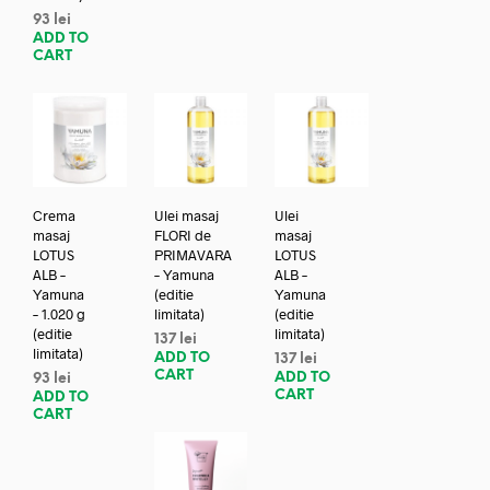
93
lei
ADD TO
CART
Crema
Ulei masaj
Ulei
masaj
FLORI de
masaj
LOTUS
PRIMAVARA
LOTUS
ALB –
– Yamuna
ALB –
Yamuna
(editie
Yamuna
– 1.020 g
limitata)
(editie
(editie
limitata)
137
lei
limitata)
ADD TO
137
lei
CART
ADD TO
93
lei
CART
ADD TO
CART