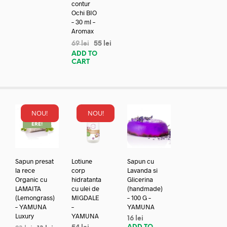
contur
Ochi BIO
– 30 ml –
Aromax
69
lei
55
lei
ADD TO
CART
NOU!
NOU!
REDUC
ERE!
Sapun presat
Lotiune
Sapun cu
la rece
corp
Lavanda si
Organic cu
hidratanta
Glicerina
LAMAITA
cu ulei de
(handmade)
(Lemongrass)
MIGDALE
– 100 G –
– YAMUNA
–
YAMUNA
Luxury
YAMUNA
16
lei