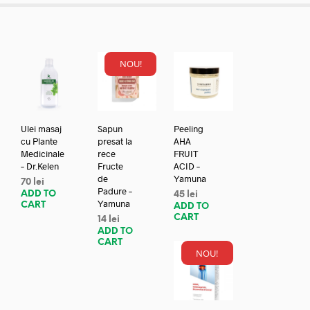
NOU!
Ulei masaj
Sapun
Peeling
cu Plante
presat la
AHA
Medicinale
rece
FRUIT
– Dr.Kelen
Fructe
ACID –
de
Yamuna
70
lei
Padure –
ADD TO
45
lei
Yamuna
CART
ADD TO
CART
14
lei
ADD TO
CART
NOU!