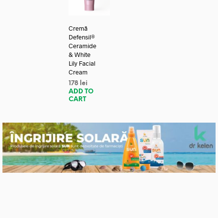
Cremă
Defensil®
Ceramide
& White
Lily Facial
Cream
178
lei
ADD TO
CART