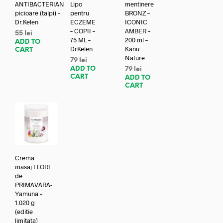
ANTIBACTERIAN
Lipo
mentinere
picioare (talpi) –
pentru
BRONZ –
Dr.Kelen
ECZEME
ICONIC
– COPII –
AMBER –
55
lei
75 ML –
200 ml –
ADD TO
DrKelen
Kanu
CART
Nature
79
lei
ADD TO
79
lei
CART
ADD TO
CART
Crema
masaj FLORI
de
PRIMAVARA-
Yamuna –
1.020 g
(editie
limitata)