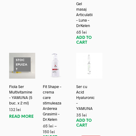
Gel
masaj
Articulatii
– Luna –
DrKelen
65
lei
ADD TO
CART
STOC
EPUIZA
T
Fiola Ser
Fit Shape –
Ser cu
Multivitamine
crema
Acid
– YAMUNA (5
care
Hyaluronic
buc. x 2 ml)
stimuleaza
–
Arderea
YAMUNA
132
lei
Grasimii –
35
lei
READ MORE
Dr.Kelen
ADD TO
CART
65
lei
–
150
lei