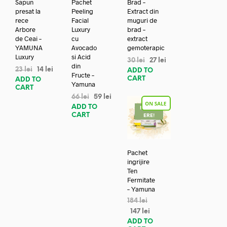
Sapun
Pachet
Brad –
presat la
Peeling
Extract din
rece
Facial
muguri de
Arbore
Luxury
brad –
de Ceai –
cu
extract
YAMUNA
Avocado
gemoterapic
Luxury
si Acid
30
lei
27
lei
din
23
lei
14
lei
ADD TO
Fructe –
CART
ADD TO
Yamuna
CART
66
lei
59
lei
ADD TO
REDUC
CART
ERE!
Pachet
ingrijire
Ten
Fermitate
– Yamuna
184
lei
147
lei
ADD TO