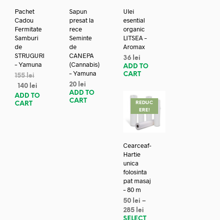
Pachet
Sapun
Ulei
Cadou
presat la
esential
Fermitate
rece
organic
Samburi
Seminte
LITSEA –
de
de
Aromax
STRUGURI
CANEPA
36
lei
– Yamuna
(Cannabis)
ADD TO
– Yamuna
CART
155
lei
20
lei
140
lei
ADD TO
ADD TO
CART
REDUC
CART
ERE!
Cearceaf-
Hartie
unica
folosinta
pat masaj
– 80 m
50
lei
–
285
lei
SELECT