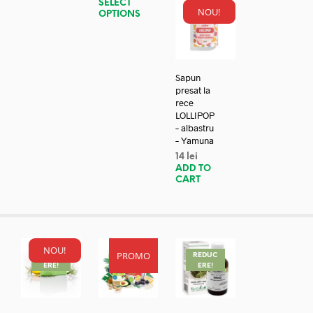
SELECT
NOU!
OPTIONS
Sapun
presat la
rece
LOLLIPOP
– albastru
– Yamuna
14
lei
ADD TO
CART
NOU!
PROMO
REDUC
REDUC
REDUC
ERE!
ERE!
ERE!