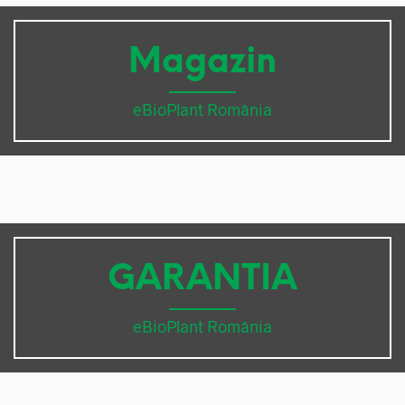
Magazin
eBioPlant România
GARANTIA
eBioPlant România