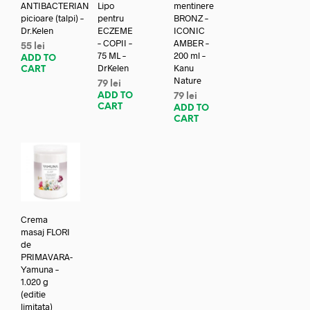
ANTIBACTERIAN
Lipo
mentinere
picioare (talpi) –
pentru
BRONZ –
Dr.Kelen
ECZEME
ICONIC
– COPII –
AMBER –
55
lei
75 ML –
200 ml –
ADD TO
DrKelen
Kanu
CART
Nature
79
lei
ADD TO
79
lei
CART
ADD TO
CART
Crema
masaj FLORI
de
PRIMAVARA-
Yamuna –
1.020 g
(editie
limitata)