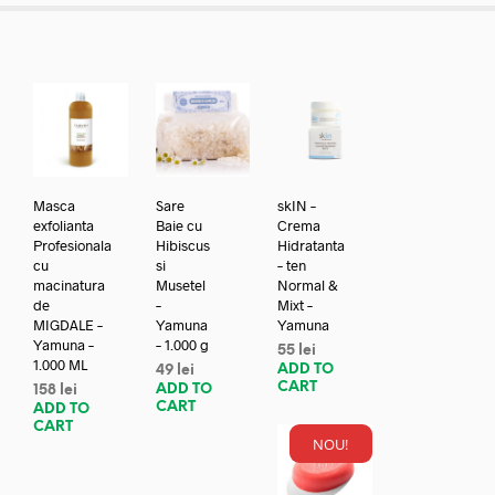
Masca
Sare
skIN –
exfolianta
Baie cu
Crema
Profesionala
Hibiscus
Hidratanta
cu
si
– ten
macinatura
Musetel
Normal &
de
–
Mixt –
MIGDALE –
Yamuna
Yamuna
Yamuna –
– 1.000 g
55
lei
1.000 ML
ADD TO
49
lei
CART
ADD TO
158
lei
CART
ADD TO
CART
NOU!