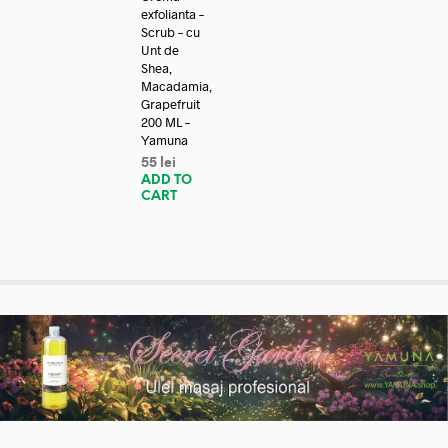
exfolianta –
Scrub – cu
Unt de
Shea,
Macadamia,
Grapefruit
200 ML –
Yamuna
55
lei
ADD TO
CART