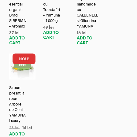
esential
cu
handmade
organic
Trandafiri
cu
Brad
– Yamuna
GALBENELE
SIBERIAN
– 1.000 g
si Glicerina –
– Aromax
YAMUNA
49
lei
ADD TO
37
lei
16
lei
CART
ADD TO
ADD TO
CART
CART
NOU!
REDUC
ERE!
Sapun
presat la
rece
Arbore
de Ceai –
YAMUNA
Luxury
23
lei
14
lei
ADD TO