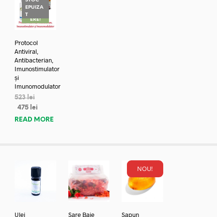
STOC
EPUIZA
REDUC
T
ERE!
Protocol
Antiviral,
Antibacterian,
Imunostimulator
și
Imunomodulator
523
lei
475
lei
READ MORE
NOU!
Ulei
Sare Baie
Sapun