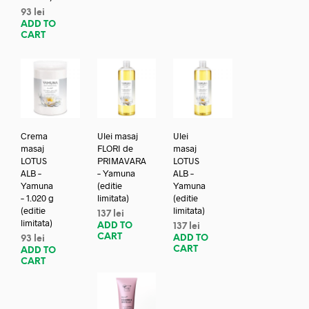
93
lei
ADD TO
CART
Crema
Ulei masaj
Ulei
masaj
FLORI de
masaj
LOTUS
PRIMAVARA
LOTUS
ALB –
– Yamuna
ALB –
Yamuna
(editie
Yamuna
– 1.020 g
limitata)
(editie
(editie
limitata)
137
lei
limitata)
ADD TO
137
lei
CART
ADD TO
93
lei
CART
ADD TO
CART