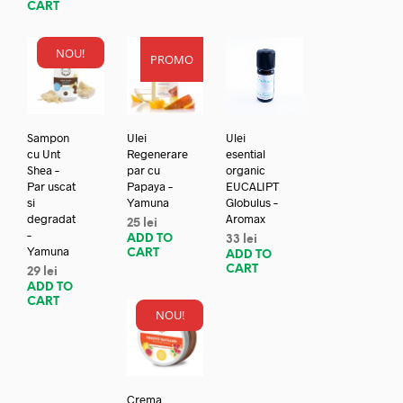
CART
NOU!
PROMO
Sampon
Ulei
Ulei
cu Unt
Regenerare
esential
Shea –
par cu
organic
Par uscat
Papaya –
EUCALIPT
si
Yamuna
Globulus –
degradat
Aromax
25
lei
–
ADD TO
33
lei
Yamuna
CART
ADD TO
CART
29
lei
ADD TO
CART
NOU!
Crema