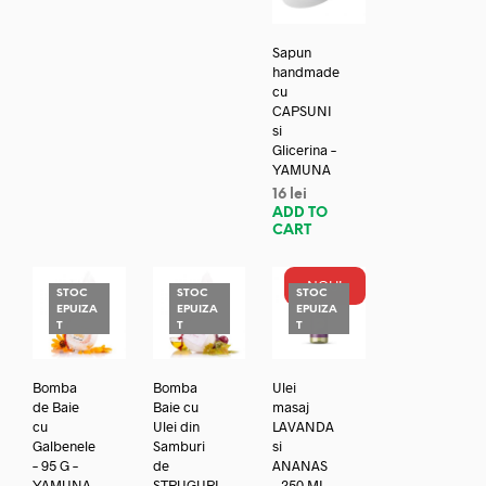
Sapun
handmade
cu
CAPSUNI
si
Glicerina –
YAMUNA
16
lei
ADD TO
CART
NOU!
STOC
STOC
STOC
EPUIZA
EPUIZA
EPUIZA
T
T
T
Bomba
Bomba
Ulei
de Baie
Baie cu
masaj
cu
Ulei din
LAVANDA
Galbenele
Samburi
si
– 95 G –
de
ANANAS
YAMUNA
STRUGURI
– 250 ML –