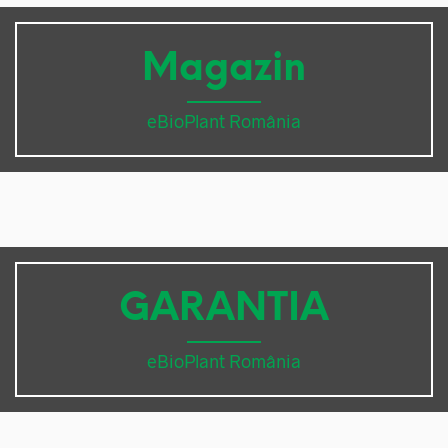
Magazin
eBioPlant România
GARANTIA
eBioPlant România