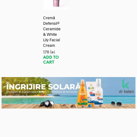
Cremă
Defensil®
Ceramide
& White
Lily Facial
Cream
178
lei
ADD TO
CART