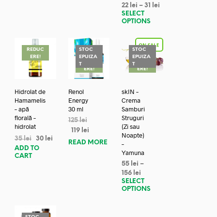
22
lei
–
31
lei
SELECT
OPTIONS
REDUC
STOC
STOC
ERE!
EPUIZA
EPUIZA
REDUC
REDUC
T
T
ERE!
ERE!
Hidrolat de
Renol
skIN –
Hamamelis
Energy
Crema
– apă
30 ml
Samburi
florală –
Struguri
125
lei
hidrolat
(Zi sau
119
lei
Noapte)
35
lei
30
lei
READ MORE
–
ADD TO
Yamuna
CART
55
lei
–
156
lei
SELECT
OPTIONS