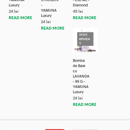
Luxury
–
Diamond
YAMUNA
24
lei
45
lei
Luxury
READ MORE
READ MORE
24
lei
READ MORE
STOC
EPUIZA
T
Bomba
de Baie
cu
LAVANDA
– 95 G –
YAMUNA
Luxury
24
lei
READ MORE