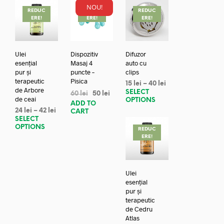
NOU!
REDUC
REDUC
REDUC
ERE!
ERE!
ERE!
Ulei
Dispozitiv
Difuzor
esențial
Masaj 4
auto cu
pur și
puncte –
clips
terapeutic
Pisica
15
lei
–
40
lei
de Arbore
SELECT
60
lei
50
lei
de ceai
OPTIONS
ADD TO
24
lei
–
42
lei
CART
SELECT
OPTIONS
REDUC
ERE!
Ulei
esențial
pur și
terapeutic
de Cedru
Atlas