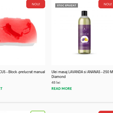
NOU!
NOU!
STOC EPUIZAT
US – Block -prelucrat manual
Ulei masaj LAVANDA si ANANAS – 250 M
Diamond
45
lei
RT
READ MORE