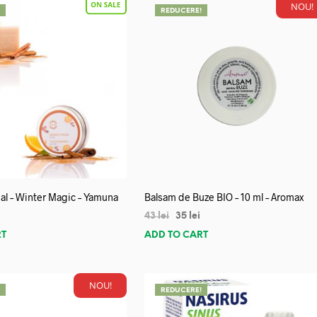
NOU!
!
REDUCERE!
al – Winter Magic – Yamuna
Balsam de Buze BIO – 10 ml – Aromax
43
lei
35
lei
RT
ADD TO CART
NOU!
!
REDUCERE!