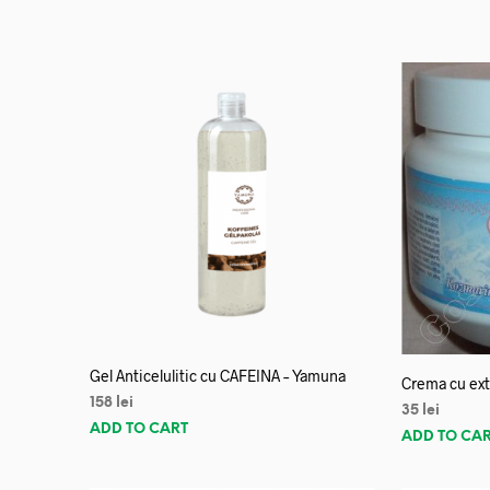
Gel Anticelulitic cu CAFEINA – Yamuna
Crema cu ex
158
lei
35
lei
ADD TO CART
ADD TO CA