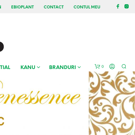
N
EBIOPLANT
CONTACT
CONTUL MEU
0
TIAL
KANU
BRANDURI