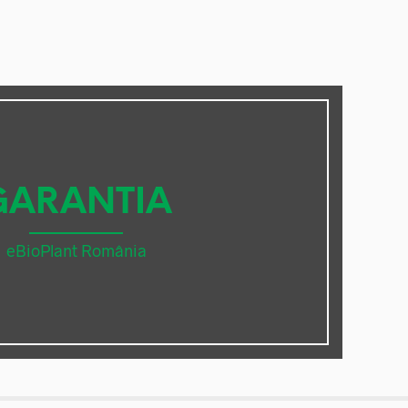
GARANTIA
eBioPlant România