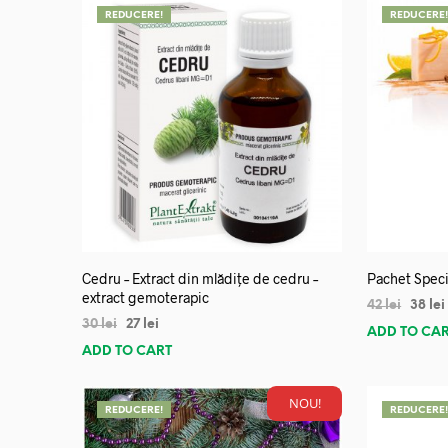
REDUCERE!
REDUCERE
Cedru – Extract din mlădițe de cedru –
Pachet Speci
extract gemoterapic
42
lei
38
lei
30
lei
27
lei
ADD TO CA
ADD TO CART
NOU!
REDUCERE!
REDUCERE