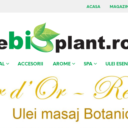
ACASA
MAGAZI
AL
ACCESORII
AROME
SPA
ULEI ESEN