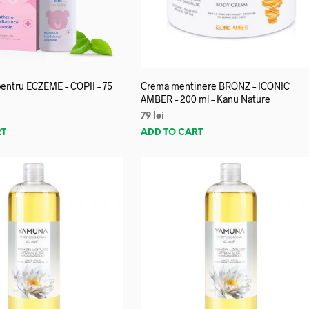
entru ECZEME – COPII – 75
Crema mentinere BRONZ – ICONIC
AMBER – 200 ml – Kanu Nature
79
lei
RT
ADD TO CART