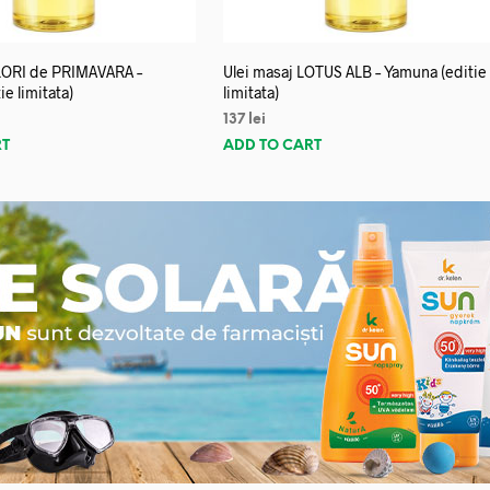
FLORI de PRIMAVARA –
Ulei masaj LOTUS ALB – Yamuna (editie
e limitata)
limitata)
137
lei
RT
ADD TO CART