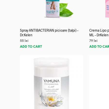
Spray ANTIBACTERIAN picioare (talpi) –
Crema Lipo p
Dr.Kelen
ML – DrKelen
55
lei
79
lei
ADD TO CART
ADD TO CA