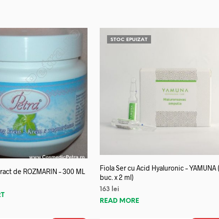
STOC EPUIZAT
Fiola Ser cu Acid Hyaluronic – YAMUNA 
tract de ROZMARIN – 300 ML
buc. x 2 ml)
163
lei
RT
READ MORE