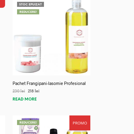
STOC EPUIZAT
REDUCERE!
Pachet Frangipani-Iasomie Profesional
230
lei
218
lei
READ MORE
PROMO
REDUCERE!