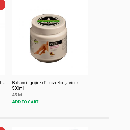
L –
Balsam ingrijirea Picioarelor (varice)
500ml
45
lei
ADD TO CART