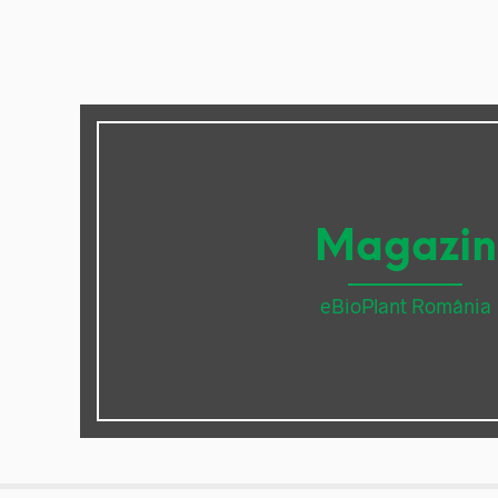
Magazin
eBioPlant România