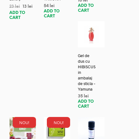
16
lei
ADD TO
54
lei
23
lei
13
lei
CART
ADD TO
ADD TO
CART
CART
Gel de
dus cu
HIBISCUS
in
ambalaj
de sticla –
Yamuna
35
lei
ADD TO
CART
NOU!
NOU!
REDUC
ERE!