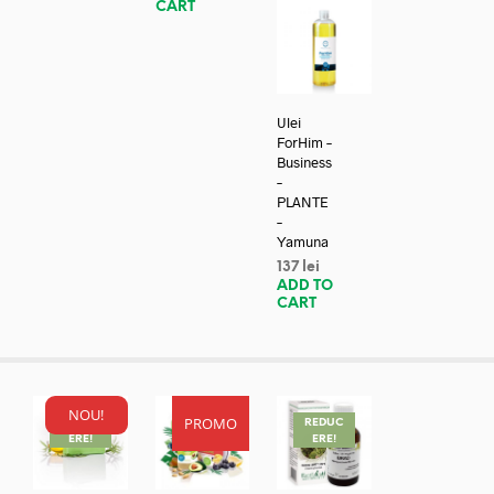
CART
Ulei
ForHim –
Business
–
PLANTE
–
Yamuna
137
lei
ADD TO
CART
NOU!
PROMO
REDUC
REDUC
REDUC
ERE!
ERE!
ERE!