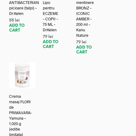
ANTIBACTERIAN
Lipo
mentinere
picioare (talpi) –
pentru
BRONZ –
Dr.Kelen
ECZEME
ICONIC
– COPII –
AMBER –
55
lei
75 ML –
200 ml –
ADD TO
DrKelen
Kanu
CART
Nature
79
lei
ADD TO
79
lei
CART
ADD TO
CART
Crema
masaj FLORI
de
PRIMAVARA-
Yamuna –
1.020 g
(editie
limitata)