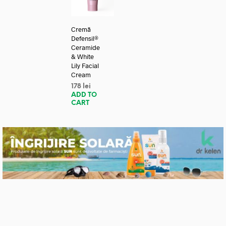
Cremă
Defensil®
Ceramide
& White
Lily Facial
Cream
178
lei
ADD TO
CART