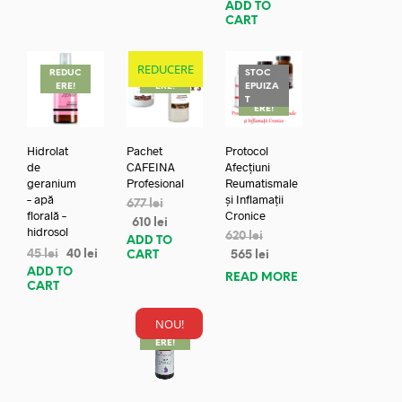
ADD TO
CART
REDUCERE
REDUC
REDUC
STOC
ERE!
ERE!
EPUIZA
REDUC
T
ERE!
Hidrolat
Pachet
Protocol
de
CAFEINA
Afecțiuni
geranium
Profesional
Reumatismale
– apă
și Inflamații
677
lei
florală –
Cronice
610
lei
hidrosol
620
lei
ADD TO
45
lei
40
lei
CART
565
lei
ADD TO
READ MORE
CART
NOU!
REDUC
ERE!