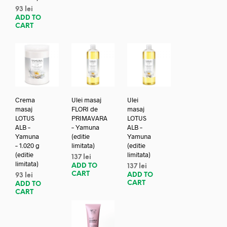
93
lei
ADD TO
CART
Crema
Ulei masaj
Ulei
masaj
FLORI de
masaj
LOTUS
PRIMAVARA
LOTUS
ALB –
– Yamuna
ALB –
Yamuna
(editie
Yamuna
– 1.020 g
limitata)
(editie
(editie
limitata)
137
lei
limitata)
ADD TO
137
lei
CART
ADD TO
93
lei
CART
ADD TO
CART