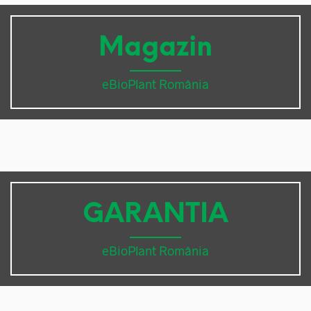
Magazin
eBioPlant România
GARANTIA
eBioPlant România