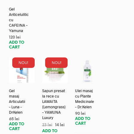
Gel
Anticelulitic
cu
CAFEINA –
Yamuna
120
lei
ADD TO
CART
NOU!
NOU!
REDUC
ERE!
Gel
Sapun presat
Ulei masaj
masaj
la rece cu
cu Plante
Articulatii
LAMAITA
Medicinale
– Luna –
(Lemongrass)
– Dr.Kelen
DrKelen
– YAMUNA
90
lei
Luxury
ADD TO
65
lei
CART
ADD TO
23
lei
14
lei
CART
ADD TO