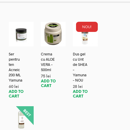
NOU!
Ser
Crema
Dus gel
pentru
cu ALOE
cu Unt
ten
VERA –
de SHEA
Acneic
500ml
–
200 ML
Yamuna
75
lei
Yamuna
– NOU
ADD TO
CART
60
lei
28
lei
ADD TO
ADD TO
CART
CART