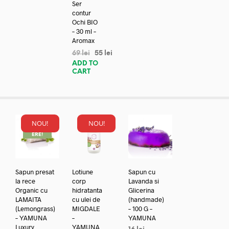
Ser
contur
Ochi BIO
– 30 ml –
Aromax
69
lei
55
lei
ADD TO
CART
NOU!
NOU!
REDUC
ERE!
Sapun presat
Lotiune
Sapun cu
la rece
corp
Lavanda si
Organic cu
hidratanta
Glicerina
LAMAITA
cu ulei de
(handmade)
(Lemongrass)
MIGDALE
– 100 G –
– YAMUNA
–
YAMUNA
Luxury
YAMUNA