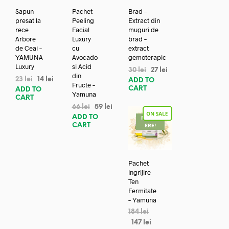
Sapun
Pachet
Brad –
presat la
Peeling
Extract din
rece
Facial
muguri de
Arbore
Luxury
brad –
de Ceai –
cu
extract
YAMUNA
Avocado
gemoterapic
Luxury
si Acid
30
lei
27
lei
din
23
lei
14
lei
ADD TO
Fructe –
CART
ADD TO
Yamuna
CART
66
lei
59
lei
ADD TO
REDUC
CART
ERE!
Pachet
ingrijire
Ten
Fermitate
– Yamuna
184
lei
147
lei