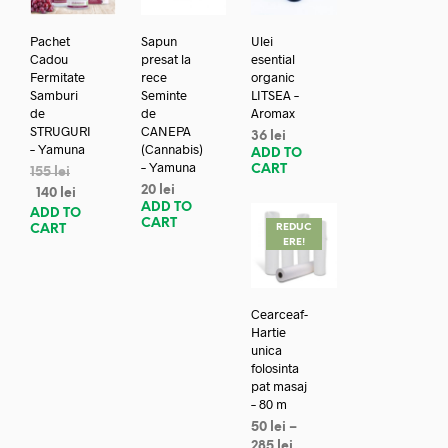
Pachet
Sapun
Ulei
Cadou
presat la
esential
Fermitate
rece
organic
Samburi
Seminte
LITSEA –
de
de
Aromax
STRUGURI
CANEPA
36
lei
– Yamuna
(Cannabis)
ADD TO
– Yamuna
CART
155
lei
20
lei
140
lei
ADD TO
ADD TO
CART
REDUC
CART
ERE!
Cearceaf-
Hartie
unica
folosinta
pat masaj
– 80 m
50
lei
–
285
lei