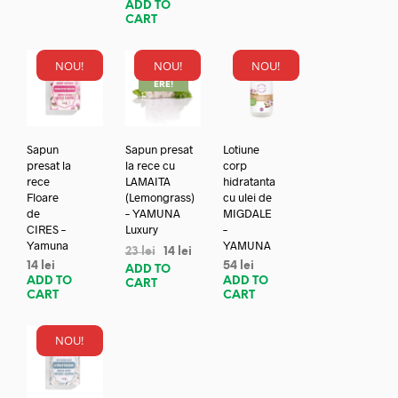
ADD TO
CART
NOU!
NOU!
NOU!
REDUC
ERE!
Sapun
Sapun presat
Lotiune
presat la
la rece cu
corp
rece
LAMAITA
hidratanta
Floare
(Lemongrass)
cu ulei de
de
– YAMUNA
MIGDALE
CIRES –
Luxury
–
Yamuna
YAMUNA
23
lei
14
lei
14
lei
54
lei
ADD TO
ADD TO
ADD TO
CART
CART
CART
NOU!