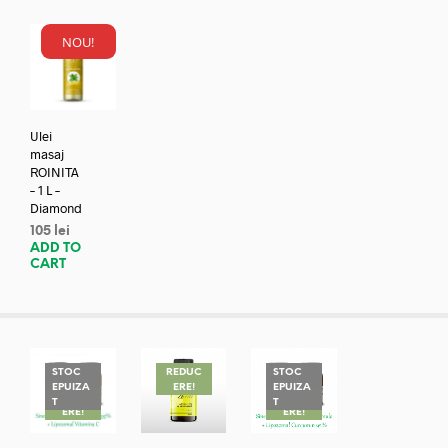
NOU!
Ulei
masaj
ROINITA
– 1 L –
Diamond
105
lei
ADD TO
CART
STOC
REDUC
STOC
EPUIZA
ERE!
EPUIZA
REDUC
REDUC
T
T
ERE!
ERE!