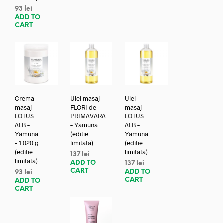
93
lei
ADD TO
CART
Crema
Ulei masaj
Ulei
masaj
FLORI de
masaj
LOTUS
PRIMAVARA
LOTUS
ALB –
– Yamuna
ALB –
Yamuna
(editie
Yamuna
– 1.020 g
limitata)
(editie
(editie
limitata)
137
lei
limitata)
ADD TO
137
lei
CART
ADD TO
93
lei
CART
ADD TO
CART