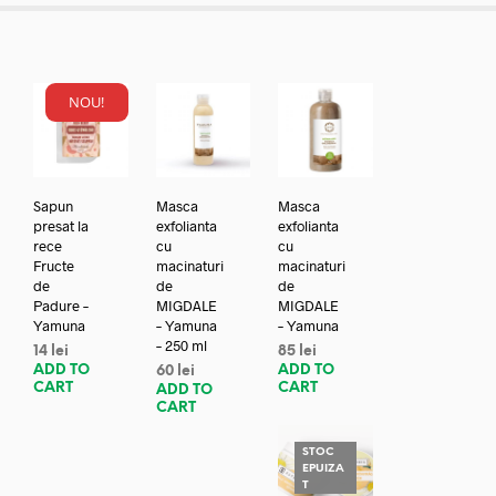
NOU!
Sapun
Masca
Masca
presat la
exfolianta
exfolianta
rece
cu
cu
Fructe
macinaturi
macinaturi
de
de
de
Padure –
MIGDALE
MIGDALE
Yamuna
– Yamuna
– Yamuna
– 250 ml
14
lei
85
lei
ADD TO
ADD TO
60
lei
CART
CART
ADD TO
CART
STOC
EPUIZA
T