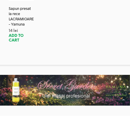
Sapun presat
la rece
LACRAMIOARE
– Yamuna
14
lei
ADD TO
CART