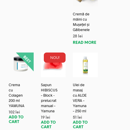
Cremă de
mâini cu
Mușețel și
Gălbenele
28
lei
READ MORE
NOU!
Crema
Sapun
Ulei de
cu
HIBISCUS
masaj
Colagen
– Block -
cu ALOE
200 ml
prelucrat
VERA –
YAMUNA
manual –
Yamuna
Yamuna
– 250 ml
102
lei
ADD TO
19
lei
51
lei
CART
ADD TO
ADD TO
CART
CART