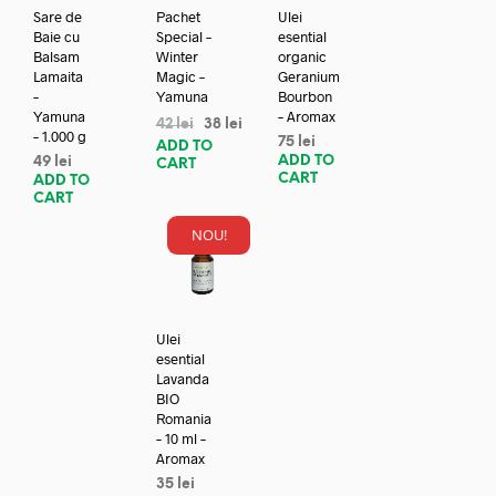
Sare de
Pachet
Ulei
Baie cu
Special –
esential
Balsam
Winter
organic
Lamaita
Magic –
Geranium
–
Yamuna
Bourbon
Yamuna
– Aromax
42
lei
38
lei
– 1.000 g
75
lei
ADD TO
ADD TO
49
lei
CART
CART
ADD TO
CART
NOU!
Ulei
esential
Lavanda
BIO
Romania
– 10 ml –
Aromax
35
lei