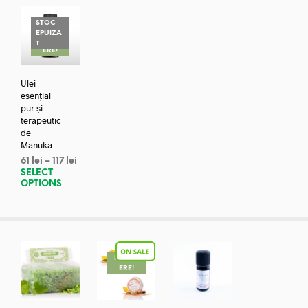
STOC
EPUIZA
REDUC
T
ERE!
Ulei
esențial
pur și
terapeutic
de
Manuka
61
lei
–
117
lei
SELECT
OPTIONS
REDUC
ERE!