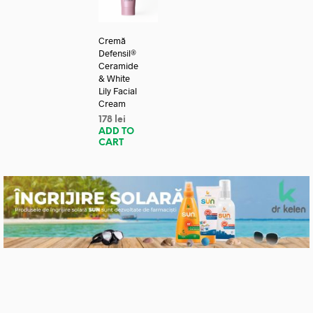
Cremă
Defensil®
Ceramide
& White
Lily Facial
Cream
178
lei
ADD TO
CART