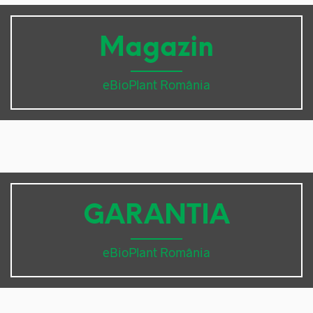
Magazin
eBioPlant România
GARANTIA
eBioPlant România