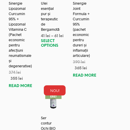
Sinergie
Ulei
Sinergie
Lipozomal
esențial
Joint
Curcumin
pur și
Formula +
95% +
terapeutic
Curcumin
Lipozomal
de
95%
Vitamina C
Bergamotă
(pachet
(Pachet
economic
41
lei
–
61
lei
economic
pentru
SELECT
pentru
dureri și
OPTIONS
afecțiuni
inflamații
reumatismale
articulare)
și
390
lei
degenerative)
365
lei
374
lei
READ MORE
355
lei
READ MORE
NOU!
REDUC
ERE!
Ser
contur
Ochi BIO