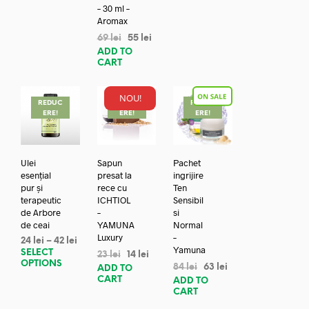
– 30 ml –
Aromax
69
lei
55
lei
ADD TO
CART
NOU!
REDUC
REDUC
REDUC
ERE!
ERE!
ERE!
Ulei
Sapun
Pachet
esențial
presat la
ingrijire
pur și
rece cu
Ten
terapeutic
ICHTIOL
Sensibil
de Arbore
–
si
de ceai
YAMUNA
Normal
Luxury
–
24
lei
–
42
lei
Yamuna
SELECT
23
lei
14
lei
OPTIONS
84
lei
63
lei
ADD TO
CART
ADD TO
CART