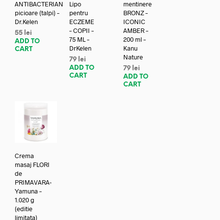
ANTIBACTERIAN
Lipo
mentinere
picioare (talpi) –
pentru
BRONZ –
Dr.Kelen
ECZEME
ICONIC
– COPII –
AMBER –
55
lei
75 ML –
200 ml –
ADD TO
DrKelen
Kanu
CART
Nature
79
lei
ADD TO
79
lei
CART
ADD TO
CART
Crema
masaj FLORI
de
PRIMAVARA-
Yamuna –
1.020 g
(editie
limitata)