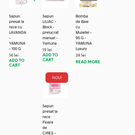
Sapun
Sapun
Bomba
presat la
LILIAC –
de Baie
rece cu
Block -
cu
LAVANDA
prelucrat
Musetel –
–
manual –
95 G –
YAMUNA
Yamuna
YAMUNA
– 100 G
Luxury
19
lei
ADD TO
14
lei
24
lei
CART
ADD TO
READ MORE
CART
NOU!
Sapun
presat la
rece
Floare
de
CIRES –