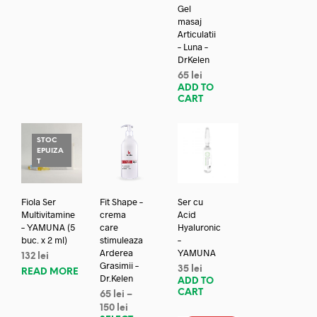
Gel
masaj
Articulatii
– Luna –
DrKelen
65
lei
ADD TO
CART
STOC
EPUIZA
T
Fiola Ser
Fit Shape –
Ser cu
Multivitamine
crema
Acid
– YAMUNA (5
care
Hyaluronic
buc. x 2 ml)
stimuleaza
–
Arderea
YAMUNA
132
lei
Grasimii –
35
lei
READ MORE
Dr.Kelen
ADD TO
CART
65
lei
–
150
lei