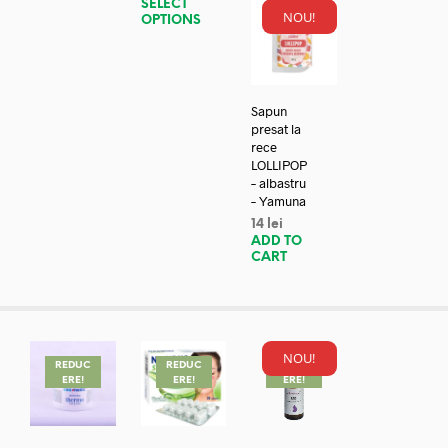
SELECT
NOU!
OPTIONS
Sapun
presat la
rece
LOLLIPOP
– albastru
– Yamuna
14
lei
ADD TO
CART
NOU!
REDUC
REDUC
REDUC
ERE!
ERE!
ERE!