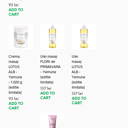
93
lei
ADD TO
CART
Crema
Ulei masaj
Ulei
masaj
FLORI de
masaj
LOTUS
PRIMAVARA
LOTUS
ALB –
– Yamuna
ALB –
Yamuna
(editie
Yamuna
– 1.020 g
limitata)
(editie
(editie
limitata)
137
lei
limitata)
ADD TO
137
lei
CART
ADD TO
93
lei
CART
ADD TO
CART