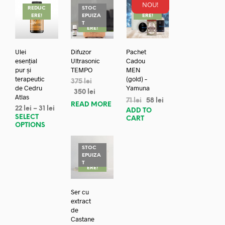
NOU!
REDUC
STOC
REDUC
ERE!
EPUIZA
ERE!
REDUC
T
ERE!
Ulei
Difuzor
Pachet
esențial
Ultrasonic
Cadou
pur și
TEMPO
MEN
terapeutic
(gold) –
375
lei
de Cedru
Yamuna
350
lei
Atlas
71
lei
58
lei
READ MORE
22
lei
–
31
lei
ADD TO
SELECT
CART
OPTIONS
STOC
EPUIZA
REDUC
T
ERE!
Ser cu
extract
de
Castane