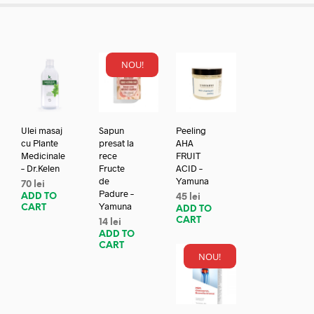
NOU!
Ulei masaj
Sapun
Peeling
cu Plante
presat la
AHA
Medicinale
rece
FRUIT
– Dr.Kelen
Fructe
ACID –
de
Yamuna
70
lei
Padure –
ADD TO
45
lei
Yamuna
CART
ADD TO
CART
14
lei
ADD TO
CART
NOU!