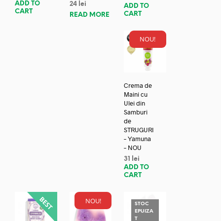
ADD TO
24
lei
ADD TO
CART
CART
READ MORE
NOU!
Crema de
Maini cu
Ulei din
Samburi
de
STRUGURI
– Yamuna
– NOU
31
lei
ADD TO
CART
NOU!
STOC
EPUIZA
T