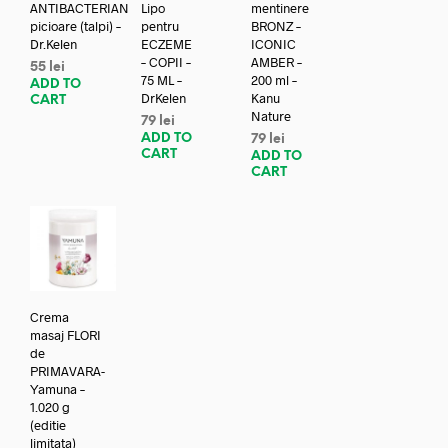
ANTIBACTERIAN
Lipo
mentinere
picioare (talpi) –
pentru
BRONZ –
Dr.Kelen
ECZEME
ICONIC
– COPII –
AMBER –
55
lei
75 ML –
200 ml –
ADD TO
DrKelen
Kanu
CART
Nature
79
lei
ADD TO
79
lei
CART
ADD TO
CART
Crema
masaj FLORI
de
PRIMAVARA-
Yamuna –
1.020 g
(editie
limitata)