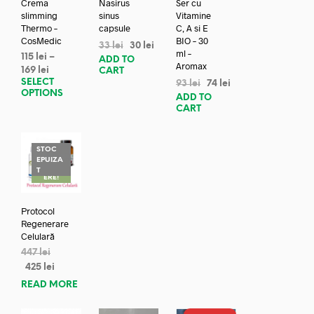
Crema
Nasirus
Ser cu
slimming
sinus
Vitamine
Thermo –
capsule
C, A si E
CosMedic
BIO – 30
33
lei
30
lei
ml –
115
lei
–
ADD TO
Aromax
169
lei
CART
SELECT
93
lei
74
lei
OPTIONS
ADD TO
CART
STOC
EPUIZA
REDUC
T
ERE!
Protocol
Regenerare
Celulară
447
lei
425
lei
READ MORE