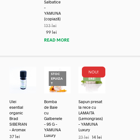
Salbatice
–
YAMUNA
(copiază)
133
lei
99
lei
READ MORE
NOU!
STOC
REDUC
EPUIZA
ERE!
T
Ulei
Bomba
Sapun presat
esential
de Baie
la rece cu
organic
cu
LAMAITA
Brad
Galbenele
(Lemongrass)
SIBERIAN
– 95 G –
– YAMUNA
– Aromax
YAMUNA
Luxury
Luxury
37
lei
23
lei
14
lei