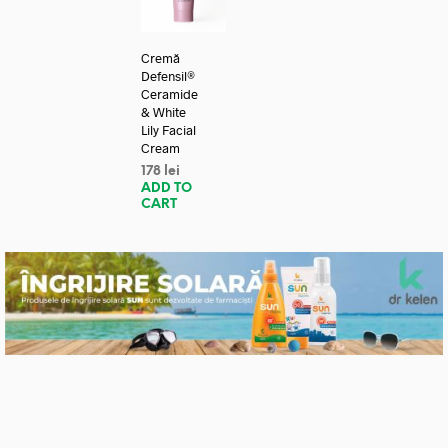
Cremă
Defensil®
Ceramide
& White
Lily Facial
Cream
178
lei
ADD TO
CART