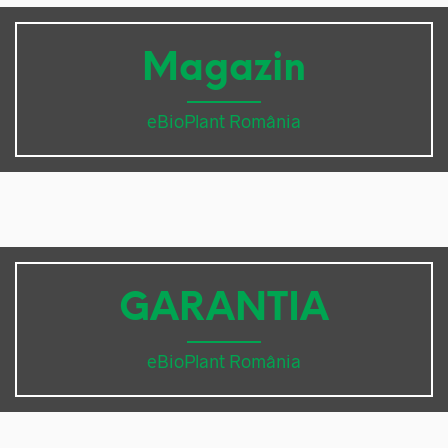
Magazin
eBioPlant România
GARANTIA
eBioPlant România