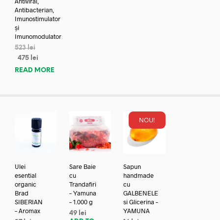
Antiviral,
Antibacterian,
Imunostimulator
și
Imunomodulator
523
lei
475
lei
READ MORE
NOU!
Ulei
Sare Baie
Sapun
esential
cu
handmade
organic
Trandafiri
cu
Brad
– Yamuna
GALBENELE
SIBERIAN
– 1.000 g
si Glicerina –
– Aromax
YAMUNA
49
lei