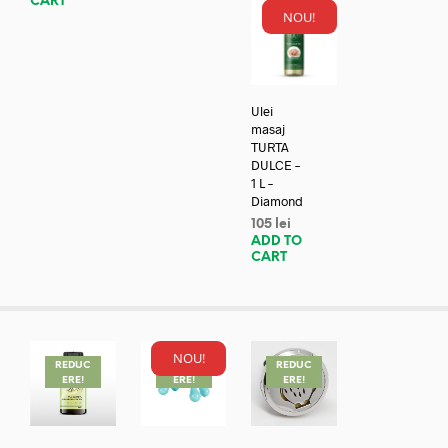
CART
NOU!
Ulei
masaj
TURTA
DULCE –
1 L –
Diamond
105
lei
ADD TO
CART
NOU!
REDUC
REDUC
REDUC
ERE!
ERE!
ERE!