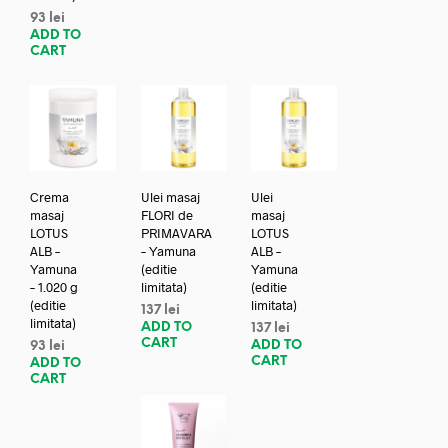
93
lei
ADD TO
CART
Crema
Ulei masaj
Ulei
masaj
FLORI de
masaj
LOTUS
PRIMAVARA
LOTUS
ALB –
– Yamuna
ALB –
Yamuna
(editie
Yamuna
– 1.020 g
limitata)
(editie
(editie
limitata)
137
lei
limitata)
ADD TO
137
lei
CART
ADD TO
93
lei
CART
ADD TO
CART