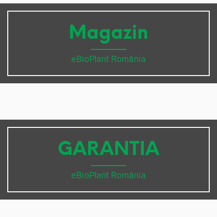
Magazin
eBioPlant România
GARANTIA
eBioPlant România