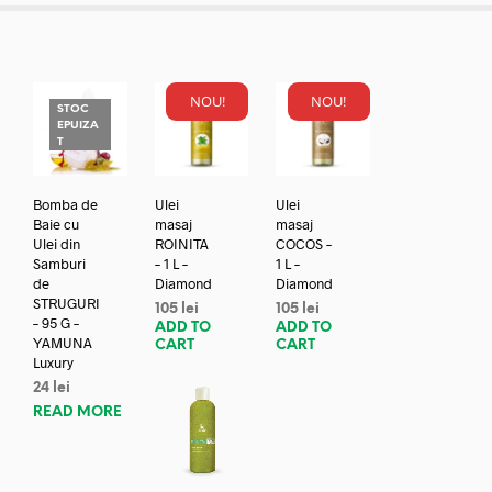
NOU!
NOU!
STOC
EPUIZA
T
Bomba de
Ulei
Ulei
Baie cu
masaj
masaj
Ulei din
ROINITA
COCOS –
Samburi
– 1 L –
1 L –
de
Diamond
Diamond
STRUGURI
105
lei
105
lei
– 95 G –
ADD TO
ADD TO
YAMUNA
CART
CART
Luxury
24
lei
READ MORE