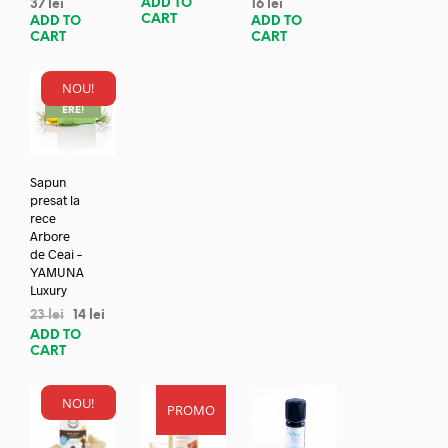
ADD TO
37
lei
16
lei
CART
ADD TO
ADD TO
CART
CART
NOU!
REDUC
ERE!
Sapun
presat la
rece
Arbore
de Ceai –
YAMUNA
Luxury
23
lei
14
lei
ADD TO
CART
NOU!
PROMO