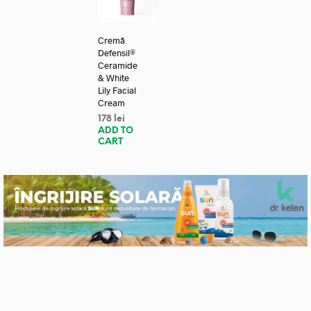
Cremă
Defensil®
Ceramide
& White
Lily Facial
Cream
178
lei
ADD TO
CART