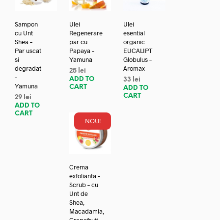
Sampon
Ulei
Ulei
cu Unt
Regenerare
esential
Shea –
par cu
organic
Par uscat
Papaya –
EUCALIPT
si
Yamuna
Globulus –
degradat
Aromax
25
lei
–
ADD TO
33
lei
Yamuna
CART
ADD TO
CART
29
lei
ADD TO
CART
NOU!
Crema
exfolianta –
Scrub – cu
Unt de
Shea,
Macadamia,