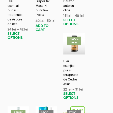
Ulei
Dispozitiv
Difuzor
esențial
Masaj 4
auto cu
pur și
puncte –
clips
terapeutic
Pisica
15
lei
–
40
lei
de Arbore
SELECT
60
lei
50
lei
de ceai
OPTIONS
ADD TO
24
lei
–
42
lei
CART
SELECT
OPTIONS
REDUC
ERE!
Ulei
esențial
pur și
terapeutic
de Cedru
Atlas
22
lei
–
31
lei
SELECT
OPTIONS
REDUC
STOC
STOC