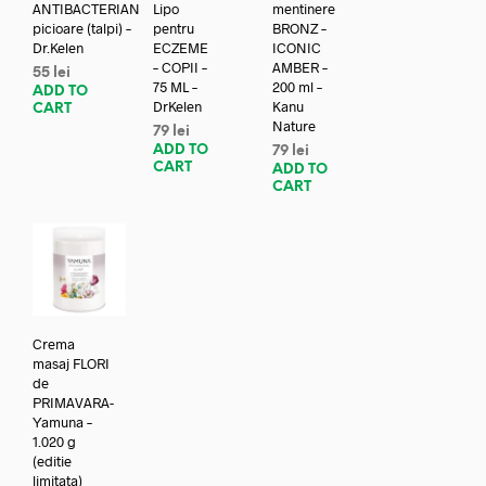
ANTIBACTERIAN
Lipo
mentinere
picioare (talpi) –
pentru
BRONZ –
Dr.Kelen
ECZEME
ICONIC
– COPII –
AMBER –
55
lei
75 ML –
200 ml –
ADD TO
DrKelen
Kanu
CART
Nature
79
lei
ADD TO
79
lei
CART
ADD TO
CART
Crema
masaj FLORI
de
PRIMAVARA-
Yamuna –
1.020 g
(editie
limitata)