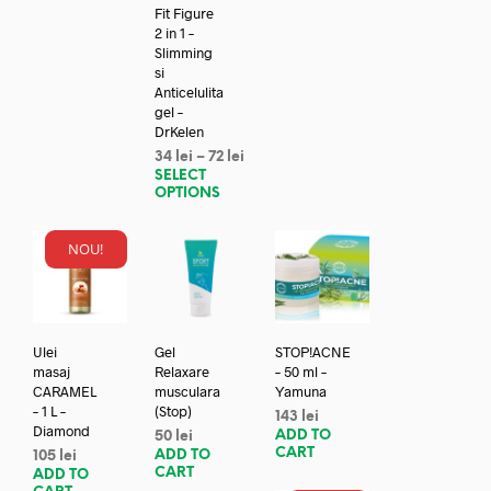
Fit Figure
2 in 1 –
Slimming
si
Anticelulita
gel –
DrKelen
34
lei
–
72
lei
SELECT
OPTIONS
NOU!
Ulei
Gel
STOP!ACNE
masaj
Relaxare
– 50 ml –
CARAMEL
musculara
Yamuna
– 1 L –
(Stop)
143
lei
Diamond
ADD TO
50
lei
CART
ADD TO
105
lei
CART
ADD TO