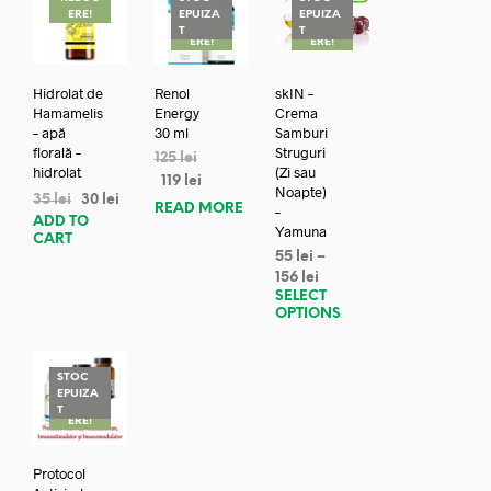
ERE!
EPUIZA
EPUIZA
REDUC
REDUC
T
T
ERE!
ERE!
Hidrolat de
Renol
skIN –
Hamamelis
Energy
Crema
– apă
30 ml
Samburi
florală –
Struguri
125
lei
hidrolat
(Zi sau
119
lei
Noapte)
35
lei
30
lei
READ MORE
–
ADD TO
Yamuna
CART
55
lei
–
156
lei
SELECT
OPTIONS
STOC
EPUIZA
REDUC
T
ERE!
Protocol