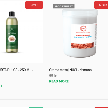
NOU!
NOU!
STOC EPUIZAT
URTA DULCE – 250 ML –
Crema masaj NUCI – Yamuna
85
lei
READ MORE
RT