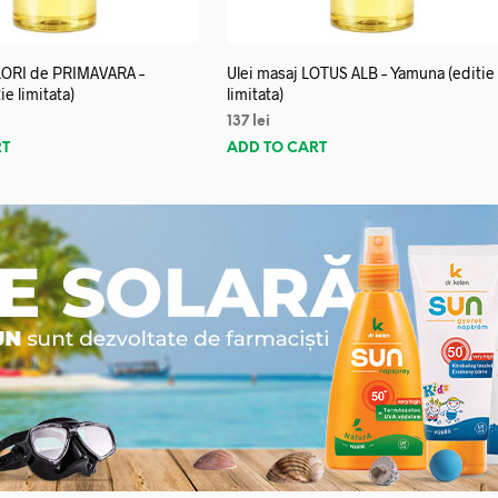
FLORI de PRIMAVARA –
Ulei masaj LOTUS ALB – Yamuna (editie
e limitata)
limitata)
137
lei
RT
ADD TO CART