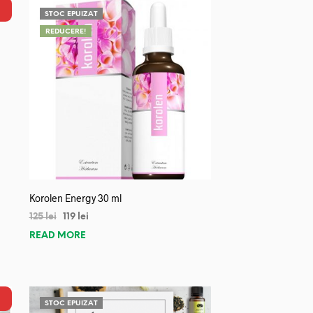
STOC EPUIZAT
REDUCERE!
Korolen Energy 30 ml
125
lei
119
lei
READ MORE
STOC EPUIZAT