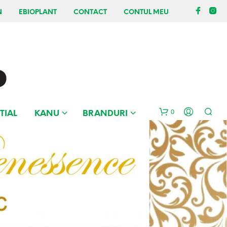
N
EBIOPLANT
CONTACT
CONTUL MEU
0
TIAL
KANU
BRANDURI