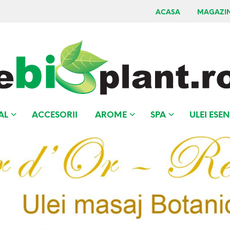
ACASA
MAGAZI
AL
ACCESORII
AROME
SPA
ULEI ESEN