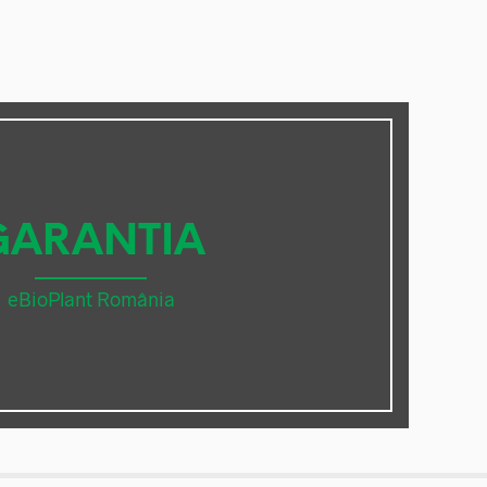
GARANTIA
eBioPlant România