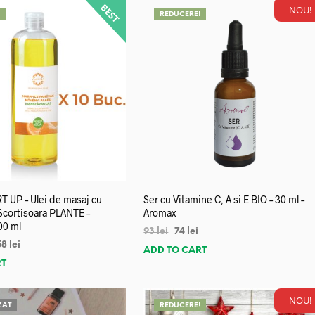
NOU!
!
REDUCERE!
 UP – Ulei de masaj cu
Ser cu Vitamine C, A si E BIO – 30 ml –
 Scortisoara PLANTE –
Aromax
00 ml
93
lei
74
lei
58
lei
ADD TO CART
RT
NOU!
ZAT
REDUCERE!