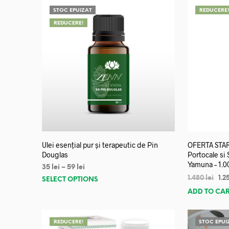
STOC EPUIZAT
REDUCERE
REDUCERE!
Ulei esențial pur și terapeutic de Pin
OFERTA START
Douglas
Portocale si
Yamuna – 1.0
35
lei
–
59
lei
1.480
lei
1.2
SELECT OPTIONS
ADD TO CA
REDUCERE!
STOC EPUI