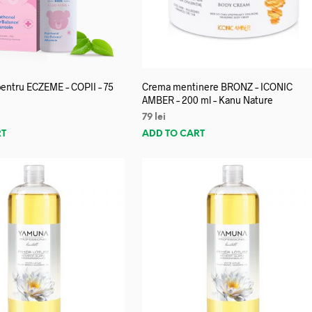
entru ECZEME – COPII – 75
Crema mentinere BRONZ – ICONIC
AMBER – 200 ml – Kanu Nature
79
lei
RT
ADD TO CART