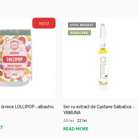
NOU!
STOC EPUIZAT
REDUCERE!
 la rece LOLLIPOP – albastru
Ser cu extract de Castane Salbatice –
YAMUNA
30
lei
22
lei
RT
READ MORE