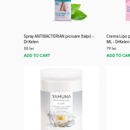
Spray ANTIBACTERIAN picioare (talpi) –
Crema Lipo p
Dr.Kelen
ML – DrKelen
55
lei
79
lei
ADD TO CART
ADD TO CA