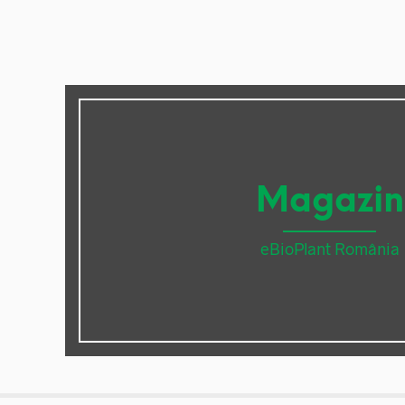
Magazin
eBioPlant România