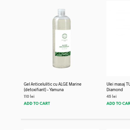
Gel Anticelulitic cu ALGE Marine
Ulei masaj T
(detoxifiant) – Yamuna
Diamond
110
lei
45
lei
ADD TO CART
ADD TO CA