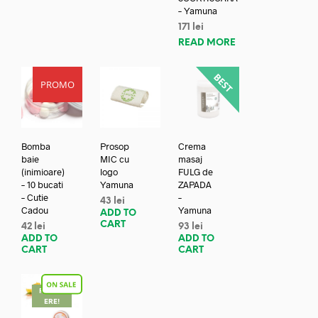
– Yamuna
171
lei
READ MORE
PROMO
Bomba
Prosop
Crema
baie
MIC cu
masaj
(inimioare)
logo
FULG de
– 10 bucati
Yamuna
ZAPADA
– Cutie
–
43
lei
Cadou
Yamuna
ADD TO
CART
42
lei
93
lei
ADD TO
ADD TO
CART
CART
REDUC
ERE!