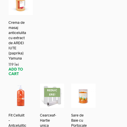
Crema de
masaj
anticelulita
cu extract
de ARDEI
IUTE
(paprika)
Yamuna
119
lei
ADD TO
CART
REDUC
ERE!
Fit Cellulit
Cearceaf-
Sare de
–
Hartie
Baie cu
Antcelulitic
unica
Portocale