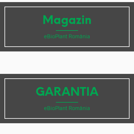
Magazin
eBioPlant România
GARANTIA
eBioPlant România