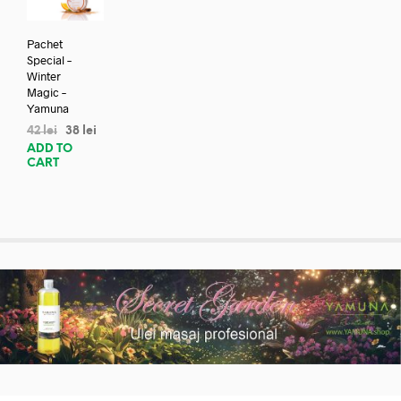
Pachet
Special –
Winter
Magic –
Yamuna
42
lei
38
lei
ADD TO
CART