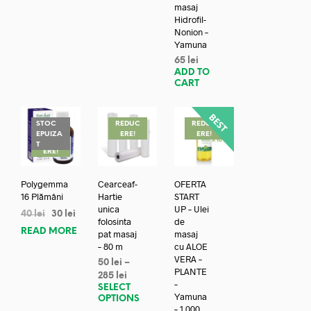
masaj
Hidrofil-
Nonion –
Yamuna
65
lei
ADD TO
CART
STOC
REDUC
REDUC
EPUIZA
ERE!
ERE!
REDUC
T
ERE!
Polygemma
Cearceaf-
OFERTA
16 Plămâni
Hartie
START
unica
UP – Ulei
40
lei
30
lei
folosinta
de
READ MORE
pat masaj
masaj
– 80 m
cu ALOE
VERA –
50
lei
–
PLANTE
285
lei
–
SELECT
Yamuna
OPTIONS
– 1.000