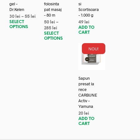
gel –
folosinta
si
Dr.Kelen
pat masaj
Scortisoara
– 80 m
– 1.000 g
30
lei
–
55
lei
SELECT
50
lei
–
49
lei
OPTIONS
ADD TO
285
lei
CART
SELECT
OPTIONS
NOU!
Sapun
presat la
rece
CARBUNE
Activ –
Yamuna
20
lei
ADD TO
CART