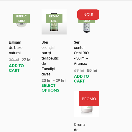
NOU!
REDUC
REDUC
REDUC
ERE!
ERE!
ERE!
Balsam
Ulei
Ser
de buze
esențial
contur
natural
pur și
Ochi BIO
terapeutic
– 30 ml –
30
lei
27
lei
de
Aromax
ADD TO
Eucalipt
CART
69
lei
55
lei
dives
ADD TO
20
lei
–
29
lei
CART
SELECT
OPTIONS
PROMO
Crema
de