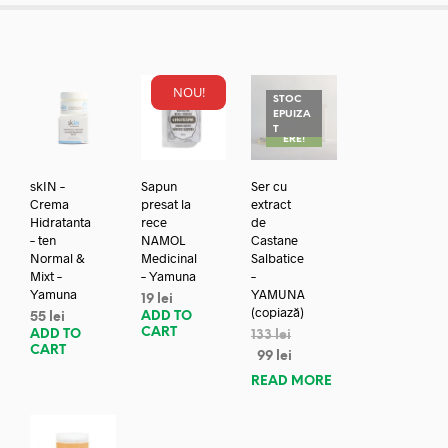
NOU!
STOC
EPUIZA
REDUC
T
ERE!
skIN –
Sapun
Ser cu
Crema
presat la
extract
Hidratanta
rece
de
– ten
NAMOL
Castane
Normal &
Medicinal
Salbatice
Mixt –
– Yamuna
–
Yamuna
YAMUNA
19
lei
(copiază)
ADD TO
55
lei
CART
ADD TO
133
lei
CART
99
lei
READ MORE