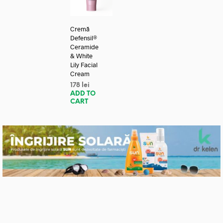
Cremă
Defensil®
Ceramide
& White
Lily Facial
Cream
178
lei
ADD TO
CART