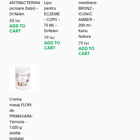
ANTIBACTERIAN
Lipo
mentinere
picioare (talpi) –
pentru
BRONZ –
Dr.Kelen
ECZEME
ICONIC
– COPII –
AMBER –
55
lei
75 ML –
200 ml –
ADD TO
DrKelen
Kanu
CART
Nature
79
lei
ADD TO
79
lei
CART
ADD TO
CART
Crema
masaj FLORI
de
PRIMAVARA-
Yamuna –
1.020 g
(editie
limitata)