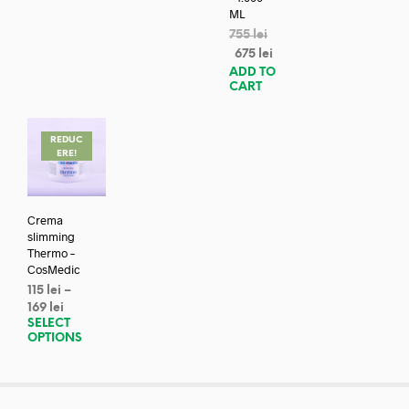
ML
755
lei
675
lei
ADD TO
CART
REDUC
ERE!
Crema
slimming
Thermo –
CosMedic
115
lei
–
169
lei
SELECT
OPTIONS