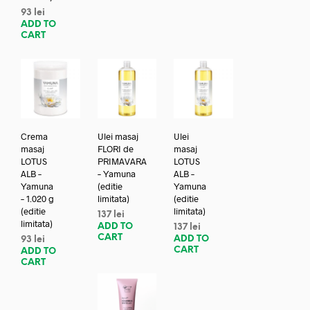
93
lei
ADD TO
CART
Crema
Ulei masaj
Ulei
masaj
FLORI de
masaj
LOTUS
PRIMAVARA
LOTUS
ALB –
– Yamuna
ALB –
Yamuna
(editie
Yamuna
– 1.020 g
limitata)
(editie
(editie
limitata)
137
lei
limitata)
ADD TO
137
lei
CART
ADD TO
93
lei
CART
ADD TO
CART