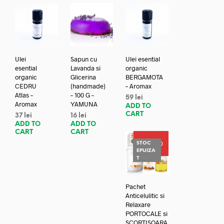
Ulei
Sapun cu
Ulei esential
esential
Lavanda si
organic
organic
Glicerina
BERGAMOTA
CEDRU
(handmade)
– Aromax
Atlas –
– 100 G –
59
lei
Aromax
YAMUNA
ADD TO
CART
37
lei
16
lei
ADD TO
ADD TO
CART
CART
PROMO
STOC
EPUIZA
T
Pachet
Anticelulitic si
Relaxare
PORTOCALE si
SCORTISOARA