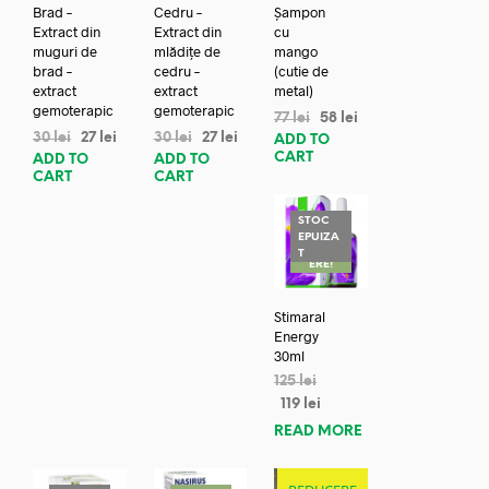
Brad –
Cedru –
Șampon
Extract din
Extract din
cu
muguri de
mlădițe de
mango
brad –
cedru –
(cutie de
extract
extract
metal)
gemoterapic
gemoterapic
77
lei
58
lei
30
lei
27
lei
30
lei
27
lei
ADD TO
CART
ADD TO
ADD TO
CART
CART
STOC
EPUIZA
REDUC
T
ERE!
Stimaral
Energy
30ml
125
lei
119
lei
READ MORE