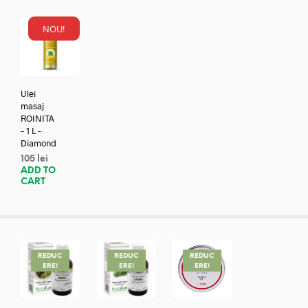
NOU!
Ulei
masaj
ROINITA
– 1 L –
Diamond
105
lei
ADD TO
CART
REDUC
REDUC
REDUC
ERE!
ERE!
ERE!