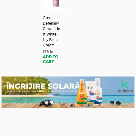
Cremă
Defensil®
Ceramide
& White
Lily Facial
Cream
178
lei
ADD TO
CART