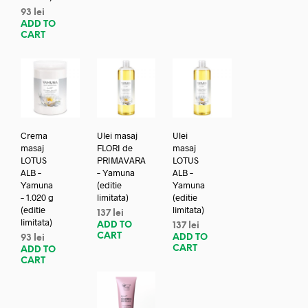
93
lei
ADD TO
CART
Crema
Ulei masaj
Ulei
masaj
FLORI de
masaj
LOTUS
PRIMAVARA
LOTUS
ALB –
– Yamuna
ALB –
Yamuna
(editie
Yamuna
– 1.020 g
limitata)
(editie
(editie
limitata)
137
lei
limitata)
ADD TO
137
lei
CART
ADD TO
93
lei
CART
ADD TO
CART