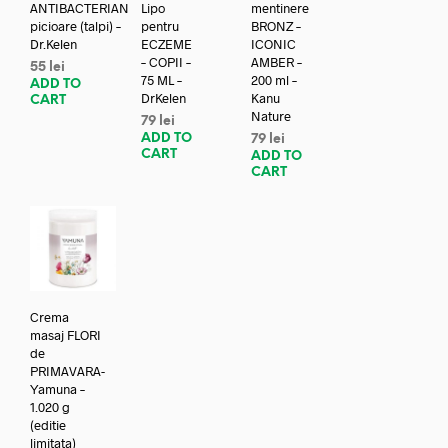
ANTIBACTERIAN
Lipo
mentinere
picioare (talpi) –
pentru
BRONZ –
Dr.Kelen
ECZEME
ICONIC
– COPII –
AMBER –
55
lei
75 ML –
200 ml –
ADD TO
DrKelen
Kanu
CART
Nature
79
lei
ADD TO
79
lei
CART
ADD TO
CART
Crema
masaj FLORI
de
PRIMAVARA-
Yamuna –
1.020 g
(editie
limitata)