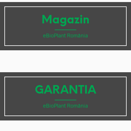
Magazin
eBioPlant România
GARANTIA
eBioPlant România