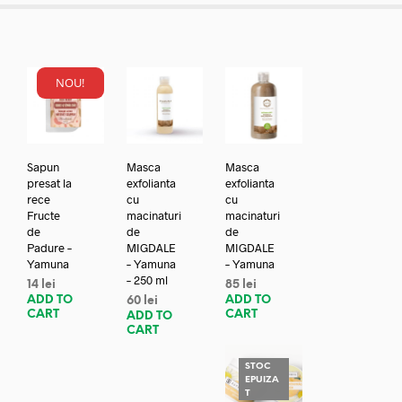
NOU!
Sapun
Masca
Masca
presat la
exfolianta
exfolianta
rece
cu
cu
Fructe
macinaturi
macinaturi
de
de
de
Padure –
MIGDALE
MIGDALE
Yamuna
– Yamuna
– Yamuna
– 250 ml
14
lei
85
lei
ADD TO
ADD TO
60
lei
CART
CART
ADD TO
CART
STOC
EPUIZA
T