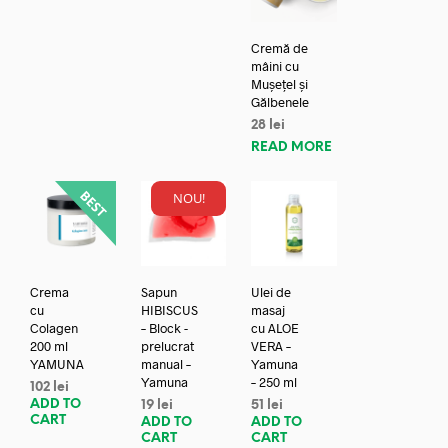
Cremă de
mâini cu
Mușețel și
Gălbenele
28
lei
READ MORE
NOU!
Crema
Sapun
Ulei de
cu
HIBISCUS
masaj
Colagen
– Block -
cu ALOE
200 ml
prelucrat
VERA –
YAMUNA
manual –
Yamuna
Yamuna
– 250 ml
102
lei
ADD TO
19
lei
51
lei
CART
ADD TO
ADD TO
CART
CART