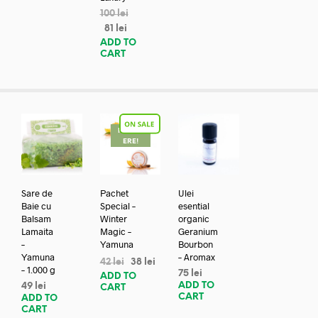
100
lei
81
lei
ADD TO
CART
REDUC
ERE!
Sare de
Pachet
Ulei
Baie cu
Special –
esential
Balsam
Winter
organic
Lamaita
Magic –
Geranium
–
Yamuna
Bourbon
Yamuna
– Aromax
42
lei
38
lei
– 1.000 g
75
lei
ADD TO
ADD TO
49
lei
CART
CART
ADD TO
CART