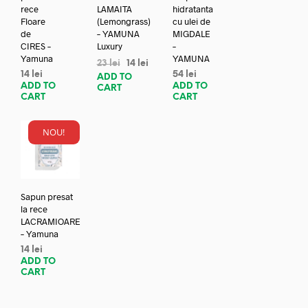
rece
LAMAITA
hidratanta
Floare
(Lemongrass)
cu ulei de
de
– YAMUNA
MIGDALE
CIRES –
Luxury
–
Yamuna
YAMUNA
23
lei
14
lei
14
lei
54
lei
ADD TO
ADD TO
ADD TO
CART
CART
CART
NOU!
Sapun presat
la rece
LACRAMIOARE
– Yamuna
14
lei
ADD TO
CART