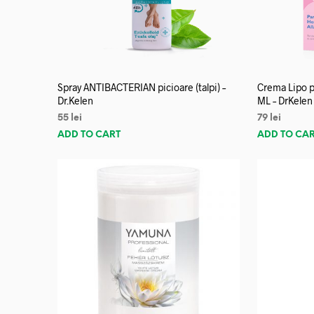
Spray ANTIBACTERIAN picioare (talpi) –
Crema Lipo p
Dr.Kelen
ML – DrKelen
55
lei
79
lei
ADD TO CART
ADD TO CA