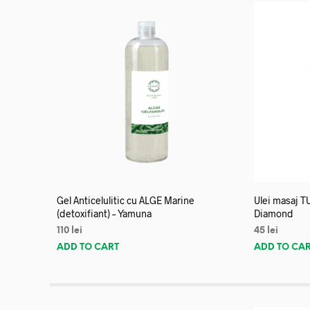
Gel Anticelulitic cu ALGE Marine
Ulei masaj T
(detoxifiant) – Yamuna
Diamond
110
lei
45
lei
ADD TO CART
ADD TO CA