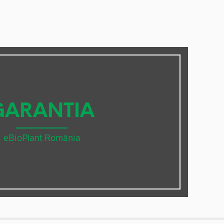
GARANTIA
eBioPlant România