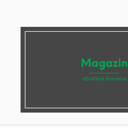
Magazin
eBioPlant România