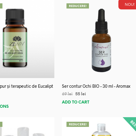
NOU!
!
REDUCERE!
 pur și terapeutic de Eucalipt
Ser contur Ochi BIO – 30 ml – Aromax
69
lei
55
lei
i
ADD TO CART
IONS
!
REDUCERE!