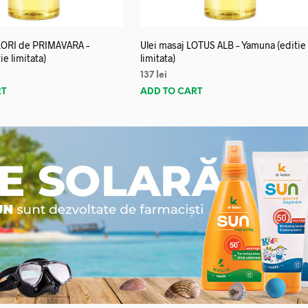
FLORI de PRIMAVARA –
Ulei masaj LOTUS ALB – Yamuna (editie
e limitata)
limitata)
137
lei
RT
ADD TO CART