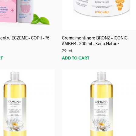
entru ECZEME – COPII – 75
Crema mentinere BRONZ – ICONIC
AMBER – 200 ml – Kanu Nature
79
lei
RT
ADD TO CART