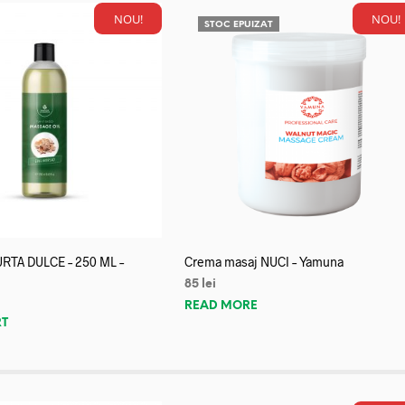
NOU!
NOU!
STOC EPUIZAT
URTA DULCE – 250 ML –
Crema masaj NUCI – Yamuna
85
lei
READ MORE
RT