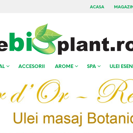
ACASA
MAGAZI
AL
ACCESORII
AROME
SPA
ULEI ESEN