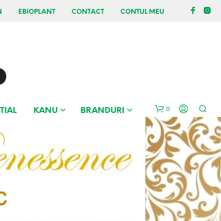
N
EBIOPLANT
CONTACT
CONTUL MEU
0
TIAL
KANU
BRANDURI