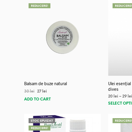
REDUCERE!
REDUCERE
Balsam de buze natural
Ulei esențial
dives
30
lei
27
lei
20
lei
–
29
le
ADD TO CART
SELECT OPT
STOC EPUIZAT
REDUCERE
REDUCERE!