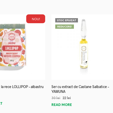
NOU!
STOC EPUIZAT
REDUCERE!
 la rece LOLLIPOP – albastru
Ser cu extract de Castane Salbatice –
YAMUNA
30
lei
22
lei
RT
READ MORE