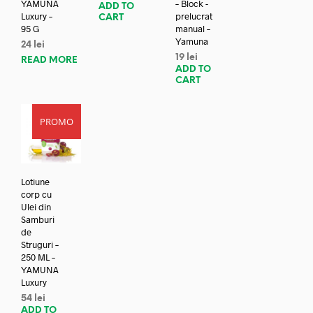
YAMUNA
– Block -
ADD TO
Luxury –
prelucrat
CART
95 G
manual –
Yamuna
24
lei
19
lei
READ MORE
ADD TO
CART
PROMO
Lotiune
corp cu
Ulei din
Samburi
de
Struguri –
250 ML –
YAMUNA
Luxury
54
lei
ADD TO