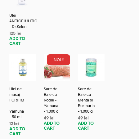
Ulei
ANTICELULITIC
– Dr.Kelen
125
lei
ADD TO
CART
NOU!
Ulei de
Sare de
Sare de
masaj
Baie cu
Baie cu
FORHIM
Rodie –
Menta si
–
Yamuna
Rozmarin
Yamuna
– 1.000 g
– 1.000 g
– 50 ml
49
lei
49
lei
ADD TO
ADD TO
12
lei
CART
CART
ADD TO
CART