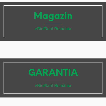
Magazin
eBioPlant România
GARANTIA
eBioPlant România