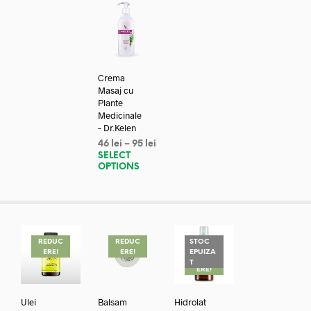
Crema
Masaj cu
Plante
Medicinale
– Dr.Kelen
46
lei
–
95
lei
SELECT
OPTIONS
REDUC
REDUC
STOC
ERE!
ERE!
EPUIZA
REDUC
T
ERE!
Ulei
Balsam
Hidrolat