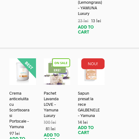
(Lemongrass)
– YAMUNA
Luxury
23
lei
13
lei
ADD TO
CART
NOU!
REDUC
ERE!
Crema
Pachet
Sapun
anticelulita
Lavanda
presat la
cu
LOVE –
rece
Scortisoara
Yamuna
GALBENELE
si
Luxury
– Yamuna
Portocale –
100
lei
14
lei
Yamuna
ADD TO
81
lei
CART
97
lei
ADD TO