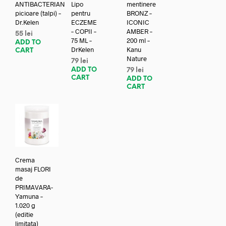
ANTIBACTERIAN
Lipo
mentinere
picioare (talpi) –
pentru
BRONZ –
Dr.Kelen
ECZEME
ICONIC
– COPII –
AMBER –
55
lei
75 ML –
200 ml –
ADD TO
DrKelen
Kanu
CART
Nature
79
lei
ADD TO
79
lei
CART
ADD TO
CART
Crema
masaj FLORI
de
PRIMAVARA-
Yamuna –
1.020 g
(editie
limitata)