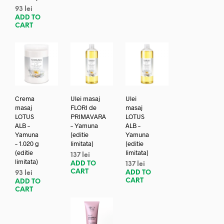
93
lei
ADD TO
CART
Crema
Ulei masaj
Ulei
masaj
FLORI de
masaj
LOTUS
PRIMAVARA
LOTUS
ALB –
– Yamuna
ALB –
Yamuna
(editie
Yamuna
– 1.020 g
limitata)
(editie
(editie
limitata)
137
lei
limitata)
ADD TO
137
lei
CART
ADD TO
93
lei
CART
ADD TO
CART