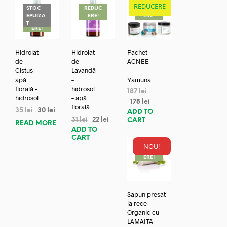
REDUCERE
STOC
REDUC
REDUC
EPUIZA
ERE!
ERE!
REDUC
T
ERE!
Hidrolat
Hidrolat
Pachet
de
de
ACNEE
Cistus –
Lavandă
–
apă
–
Yamuna
florală –
hidrosol
187
lei
hidrosol
– apă
178
lei
florală
35
lei
30
lei
ADD TO
31
lei
22
lei
CART
READ MORE
ADD TO
CART
NOU!
REDUC
ERE!
Sapun presat
la rece
Organic cu
LAMAITA