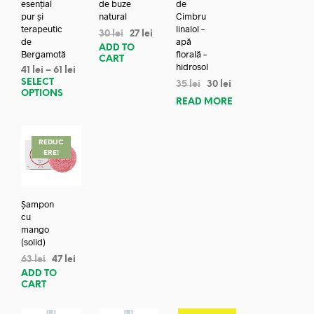
esențial
de buze
de
pur și
natural
Cimbru
terapeutic
linalol –
30
lei
27
lei
de
apă
ADD TO
Bergamotă
florală –
CART
hidrosol
41
lei
–
61
lei
SELECT
35
lei
30
lei
OPTIONS
READ MORE
REDUC
ERE!
Șampon
cu
mango
(solid)
63
lei
47
lei
ADD TO
CART