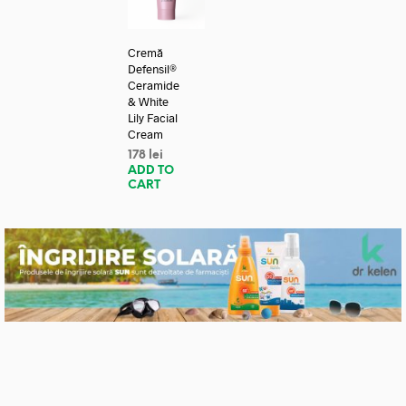
Cremă
Defensil®
Ceramide
& White
Lily Facial
Cream
178
lei
ADD TO
CART