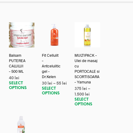
Balsam
Fit Cellulit
MULTIPACK –
PUTEREA
–
Ulei de masaj
CALULUI
Antcelulitic
cu
– 500 ML
gel –
PORTOCALE si
Dr.Kelen
SCORTISOARA
40
lei
– Yamuna
SELECT
30
lei
–
55
lei
OPTIONS
SELECT
375
lei
–
OPTIONS
1.500
lei
SELECT
OPTIONS