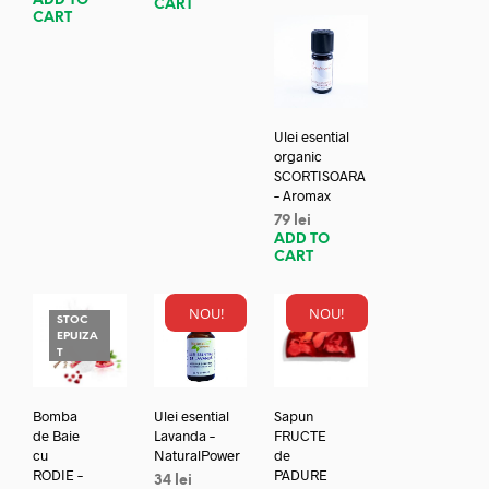
ADD TO
CART
CART
Ulei esential
organic
SCORTISOARA
– Aromax
79
lei
ADD TO
CART
NOU!
NOU!
STOC
EPUIZA
T
Bomba
Ulei esential
Sapun
de Baie
Lavanda –
FRUCTE
cu
NaturalPower
de
RODIE –
PADURE
34
lei