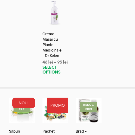
Crema
Masaj cu
Plante
Medicinale
– Dr.Kelen
46
lei
–
95
lei
SELECT
OPTIONS
NOU!
PROMO
REDUC
REDUC
REDUC
ERE!
ERE!
ERE!
Sapun
Pachet
Brad –