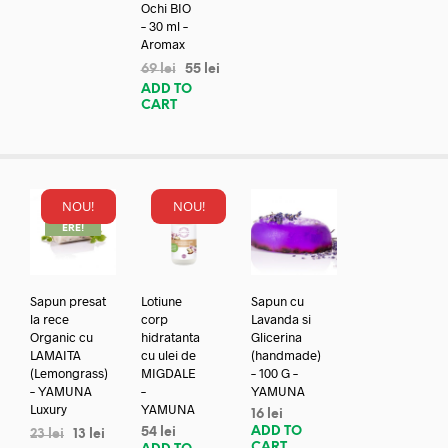
Ochi BIO
– 30 ml –
Aromax
69
lei
55
lei
ADD TO
CART
NOU!
NOU!
REDUC
ERE!
Sapun presat
Lotiune
Sapun cu
la rece
corp
Lavanda si
Organic cu
hidratanta
Glicerina
LAMAITA
cu ulei de
(handmade)
(Lemongrass)
MIGDALE
– 100 G –
– YAMUNA
–
YAMUNA
Luxury
YAMUNA
16
lei
ADD TO
54
lei
23
lei
13
lei
CART