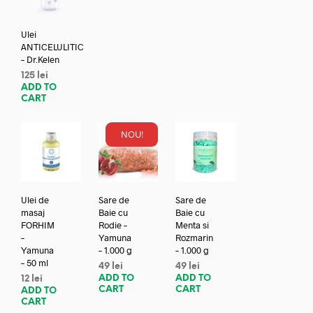
Ulei
ANTICELULITIC
– Dr.Kelen
125
lei
ADD TO
CART
NOU!
Ulei de
Sare de
Sare de
masaj
Baie cu
Baie cu
FORHIM
Rodie –
Menta si
–
Yamuna
Rozmarin
Yamuna
– 1.000 g
– 1.000 g
– 50 ml
49
lei
49
lei
ADD TO
ADD TO
12
lei
CART
CART
ADD TO
CART