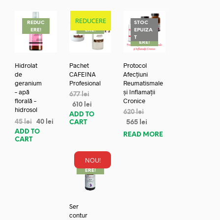
REDUCERE
REDUC
REDUC
STOC
ERE!
ERE!
EPUIZA
REDUC
T
ERE!
Hidrolat
Pachet
Protocol
de
CAFEINA
Afecțiuni
geranium
Profesional
Reumatismale
– apă
și Inflamații
677
lei
florală –
Cronice
610
lei
hidrosol
620
lei
ADD TO
45
lei
40
lei
CART
565
lei
ADD TO
READ MORE
CART
NOU!
REDUC
ERE!
Ser
contur