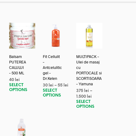
Balsam
Fit Cellulit
MULTIPACK –
PUTEREA
–
Ulei de masaj
CALULUI
Antcelulitic
cu
– 500 ML
gel –
PORTOCALE si
Dr.Kelen
SCORTISOARA
40
lei
– Yamuna
SELECT
30
lei
–
55
lei
OPTIONS
SELECT
375
lei
–
OPTIONS
1.500
lei
SELECT
OPTIONS