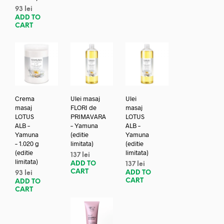
93
lei
ADD TO
CART
Crema
Ulei masaj
Ulei
masaj
FLORI de
masaj
LOTUS
PRIMAVARA
LOTUS
ALB –
– Yamuna
ALB –
Yamuna
(editie
Yamuna
– 1.020 g
limitata)
(editie
(editie
limitata)
137
lei
limitata)
ADD TO
137
lei
CART
ADD TO
93
lei
CART
ADD TO
CART