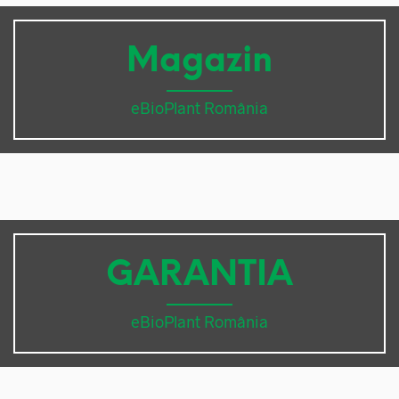
Magazin
eBioPlant România
GARANTIA
eBioPlant România