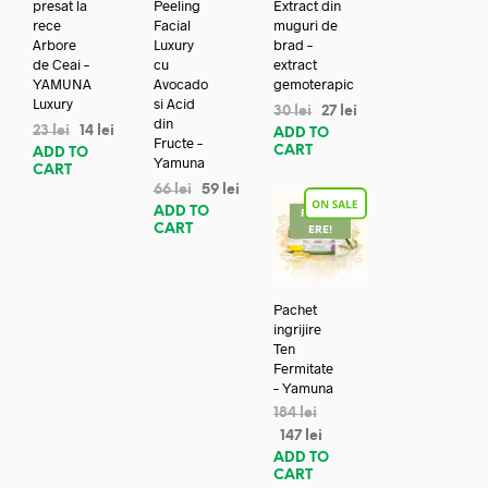
presat la
Peeling
Extract din
rece
Facial
muguri de
Arbore
Luxury
brad –
de Ceai –
cu
extract
YAMUNA
Avocado
gemoterapic
Luxury
si Acid
30
lei
27
lei
din
23
lei
14
lei
ADD TO
Fructe –
CART
ADD TO
Yamuna
CART
66
lei
59
lei
ADD TO
REDUC
CART
ERE!
Pachet
ingrijire
Ten
Fermitate
– Yamuna
184
lei
147
lei
ADD TO
CART