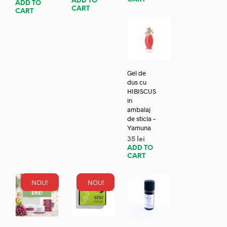
ADD TO
ADD TO
CART
CART
Gel de
dus cu
HIBISCUS
in
ambalaj
de sticla –
Yamuna
35
lei
ADD TO
CART
NOU!
NOU!
REDUC
ERE!