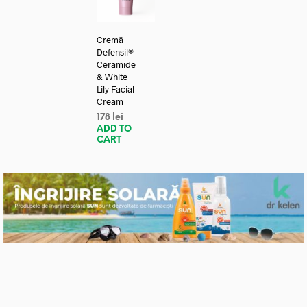
Cremă
Defensil®
Ceramide
& White
Lily Facial
Cream
178
lei
ADD TO
CART