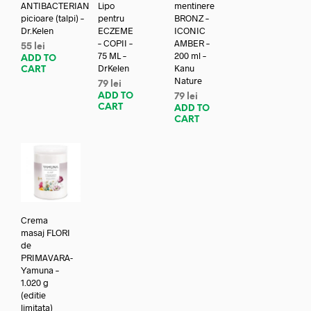
ANTIBACTERIAN
Lipo
mentinere
picioare (talpi) –
pentru
BRONZ –
Dr.Kelen
ECZEME
ICONIC
– COPII –
AMBER –
55
lei
75 ML –
200 ml –
ADD TO
DrKelen
Kanu
CART
Nature
79
lei
ADD TO
79
lei
CART
ADD TO
CART
Crema
masaj FLORI
de
PRIMAVARA-
Yamuna –
1.020 g
(editie
limitata)