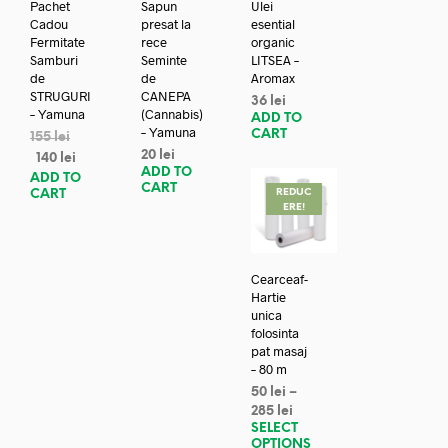
Pachet
Sapun
Ulei
Cadou
presat la
esential
Fermitate
rece
organic
Samburi
Seminte
LITSEA –
de
de
Aromax
STRUGURI
CANEPA
36
lei
– Yamuna
(Cannabis)
ADD TO
– Yamuna
CART
155
lei
20
lei
140
lei
ADD TO
ADD TO
CART
REDUC
CART
ERE!
Cearceaf-
Hartie
unica
folosinta
pat masaj
– 80 m
50
lei
–
285
lei
SELECT
OPTIONS