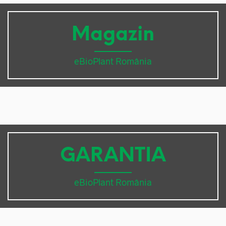
Magazin
eBioPlant România
GARANTIA
eBioPlant România