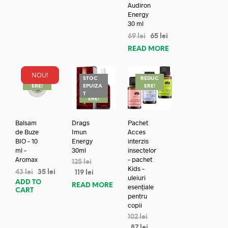
Audiron
Energy
30 ml
69
lei
65
lei
READ MORE
NOU!
REDUC
STOC
REDUC
ERE!
EPUIZA
ERE!
REDUC
T
ERE!
Balsam
Drags
Pachet
de Buze
Imun
Acces
BIO – 10
Energy
interzis
ml –
30ml
insectelor
Aromax
– pachet
125
lei
Kids –
43
lei
35
lei
119
lei
uleiuri
ADD TO
READ MORE
esențiale
CART
pentru
copii
102
lei
87
lei