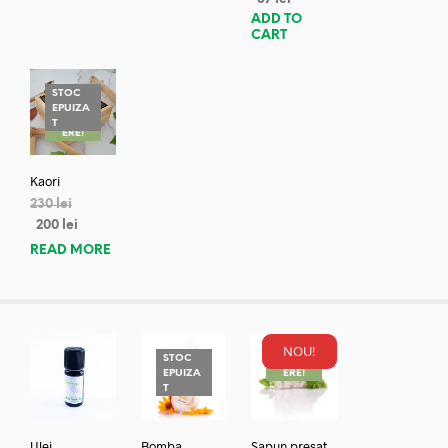
ADD TO
CART
STOC
EPUIZA
REDUC
T
ERE!
Kaori
230
lei
200
lei
READ MORE
NOU!
STOC
REDUC
EPUIZA
ERE!
T
Ulei
Bomba
Sapun presat