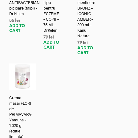
ANTIBACTERIAN
Lipo
mentinere
picioare (talpi) –
pentru
BRONZ –
Dr.Kelen
ECZEME
ICONIC
– COPII –
AMBER –
55
lei
75 ML –
200 ml –
ADD TO
DrKelen
Kanu
CART
Nature
79
lei
ADD TO
79
lei
CART
ADD TO
CART
Crema
masaj FLORI
de
PRIMAVARA-
Yamuna –
1.020 g
(editie
limitata)