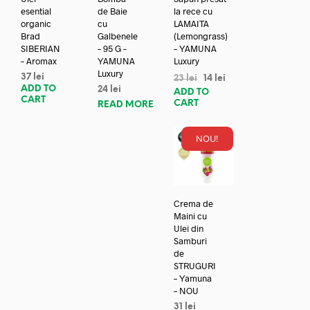
esential
de Baie
la rece cu
organic
cu
LAMAITA
Brad
Galbenele
(Lemongrass)
SIBERIAN
– 95 G –
– YAMUNA
– Aromax
YAMUNA
Luxury
Luxury
37
lei
23
lei
14
lei
ADD TO
24
lei
ADD TO
CART
CART
READ MORE
NOU!
Crema de
Maini cu
Ulei din
Samburi
de
STRUGURI
– Yamuna
– NOU
31
lei