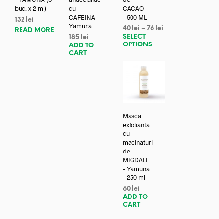
buc. x 2 ml)
cu
CACAO
CAFEINA –
– 500 ML
132
lei
Yamuna
40
lei
–
76
lei
READ MORE
SELECT
185
lei
OPTIONS
ADD TO
CART
Masca
exfolianta
cu
macinaturi
de
MIGDALE
– Yamuna
– 250 ml
60
lei
ADD TO
CART