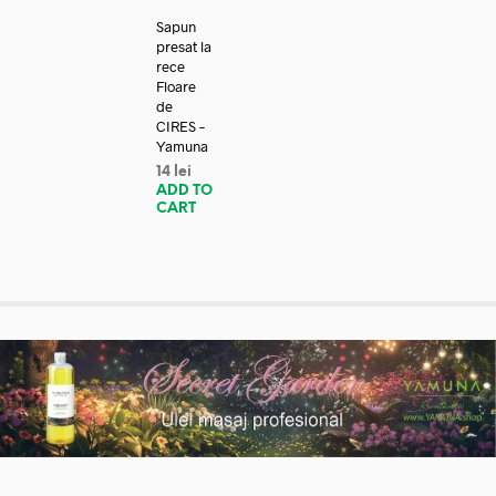
Sapun
presat la
rece
Floare
de
CIRES –
Yamuna
14
lei
ADD TO
CART