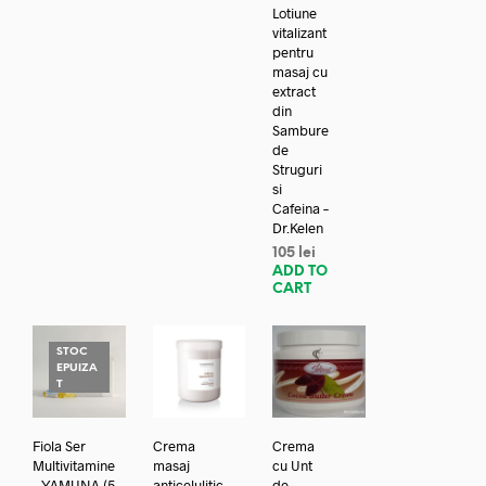
Lotiune
vitalizant
pentru
masaj cu
extract
din
Sambure
de
Struguri
si
Cafeina –
Dr.Kelen
105
lei
ADD TO
CART
STOC
EPUIZA
T
Fiola Ser
Crema
Crema
Multivitamine
masaj
cu Unt
– YAMUNA (5
anticelulitic
de