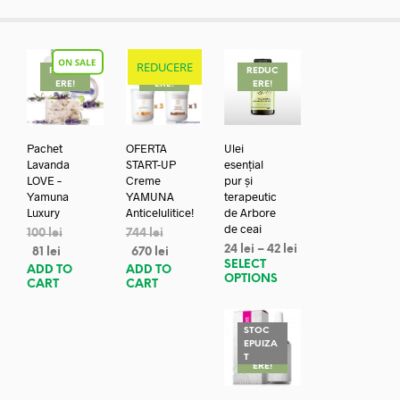
REDUCERE
REDUC
REDUC
REDUC
ERE!
ERE!
ERE!
Pachet
OFERTA
Ulei
Lavanda
START-UP
esențial
LOVE –
Creme
pur și
Yamuna
YAMUNA
terapeutic
Luxury
Anticelulitice!
de Arbore
de ceai
100
lei
744
lei
24
lei
–
42
lei
81
lei
670
lei
SELECT
ADD TO
ADD TO
OPTIONS
CART
CART
STOC
EPUIZA
REDUC
T
ERE!