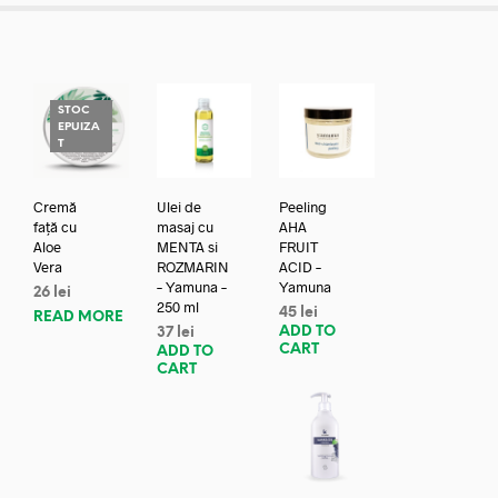
STOC
EPUIZA
T
Cremă
Ulei de
Peeling
față cu
masaj cu
AHA
Aloe
MENTA si
FRUIT
Vera
ROZMARIN
ACID –
– Yamuna –
Yamuna
26
lei
250 ml
45
lei
READ MORE
ADD TO
37
lei
CART
ADD TO
CART