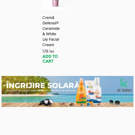
Cremă
Defensil®
Ceramide
& White
Lily Facial
Cream
178
lei
ADD TO
CART