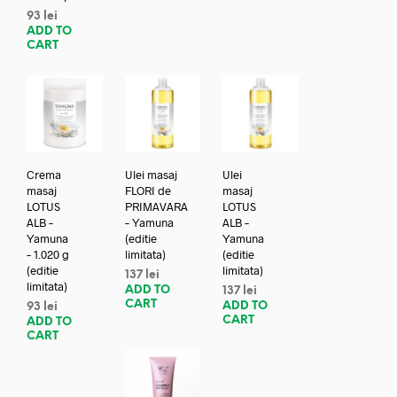
93
lei
ADD TO
CART
Crema
Ulei masaj
Ulei
masaj
FLORI de
masaj
LOTUS
PRIMAVARA
LOTUS
ALB –
– Yamuna
ALB –
Yamuna
(editie
Yamuna
– 1.020 g
limitata)
(editie
(editie
limitata)
137
lei
limitata)
ADD TO
137
lei
CART
ADD TO
93
lei
CART
ADD TO
CART