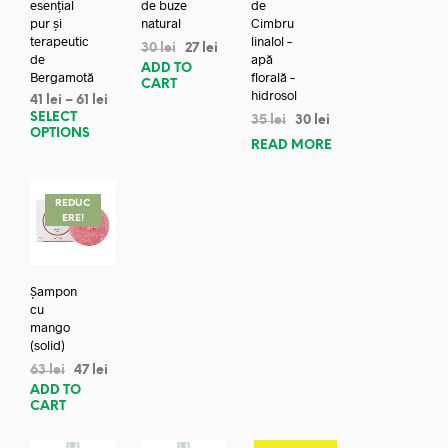
esențial
de buze
de
pur și
natural
Cimbru
terapeutic
linalol –
30
lei
27
lei
de
apă
ADD TO
Bergamotă
florală –
CART
hidrosol
41
lei
–
61
lei
SELECT
35
lei
30
lei
OPTIONS
READ MORE
REDUC
ERE!
Șampon
cu
mango
(solid)
63
lei
47
lei
ADD TO
CART