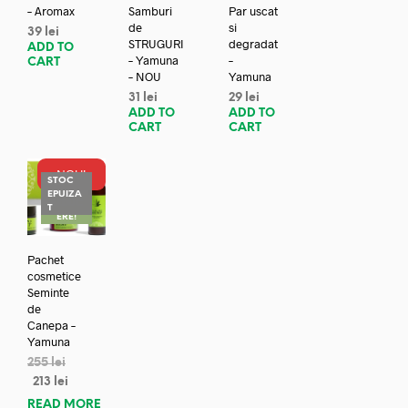
– Aromax
Samburi
Par uscat
de
si
39
lei
STRUGURI
degradat
ADD TO
– Yamuna
–
CART
– NOU
Yamuna
31
lei
29
lei
ADD TO
ADD TO
CART
CART
NOU!
STOC
EPUIZA
REDUC
T
ERE!
Pachet
cosmetice
Seminte
de
Canepa –
Yamuna
255
lei
213
lei
READ MORE