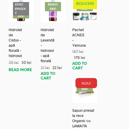
REDUCERE
STOC
REDUC
REDUC
EPUIZA
ERE!
ERE!
REDUC
T
ERE!
Hidrolat
Hidrolat
Pachet
de
de
ACNEE
Cistus –
Lavandă
–
apă
–
Yamuna
florală –
hidrosol
187
lei
hidrosol
– apă
178
lei
florală
35
lei
30
lei
ADD TO
31
lei
22
lei
CART
READ MORE
ADD TO
CART
NOU!
REDUC
ERE!
Sapun presat
la rece
Organic cu
LAMAITA