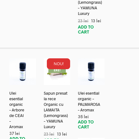
(Lemongrass)
– YAMUNA
Luxury
23
lei
13
lei
ADD TO
CART
NOU!
REDUC
ERE!
Ulei
Sapun presat
Ulei esential
esential
la rece
organic –
organic
Organic cu
PALMAROSA
– Arbore
LAMAITA
– Aromax
de CEAI
(Lemongrass)
35
lei
–
– YAMUNA
ADD TO
Aromax
Luxury
CART
37
lei
23
lei
13
lei