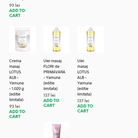
93
lei
ADD TO
CART
Crema
Ulei masaj
Ulei
masaj
FLORI de
masaj
LOTUS
PRIMAVARA
LOTUS
ALB –
– Yamuna
ALB –
Yamuna
(editie
Yamuna
– 1.020 g
limitata)
(editie
(editie
limitata)
137
lei
limitata)
ADD TO
137
lei
CART
ADD TO
93
lei
CART
ADD TO
CART