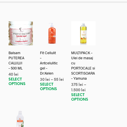
Balsam
Fit Cellulit
MULTIPACK –
PUTEREA
–
Ulei de masaj
CALULUI
Antcelulitic
cu
– 500 ML
gel –
PORTOCALE si
Dr.Kelen
SCORTISOARA
40
lei
– Yamuna
SELECT
30
lei
–
55
lei
OPTIONS
SELECT
375
lei
–
OPTIONS
1.500
lei
SELECT
OPTIONS