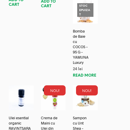
ADD TO
ADD TO
CART
CART
STOC
EPUIZA
T
Bomba
de Baie
cu
COCOS –
95 G –
YAMUNA
Luxury
24
lei
READ MORE
NOU!
NOU!
Ulei esential
Crema de
Sampon
organic
Maini cu
cu Unt
RAVINTSARA
Ulei din
Shea –