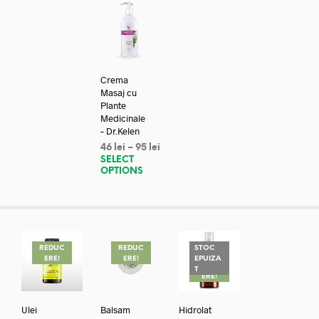
Crema
Masaj cu
Plante
Medicinale
– Dr.Kelen
46
lei
–
95
lei
SELECT
OPTIONS
REDUC
REDUC
STOC
ERE!
ERE!
EPUIZA
REDUC
T
ERE!
Ulei
Balsam
Hidrolat