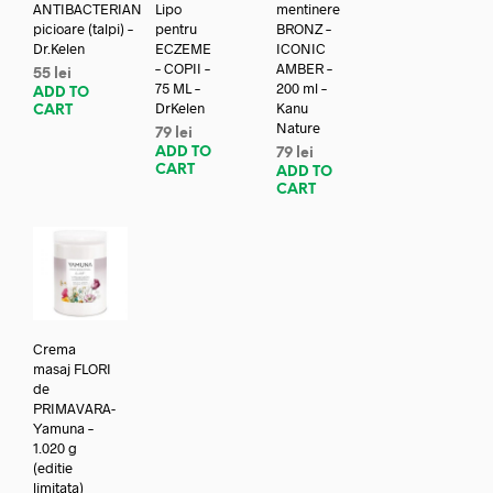
ANTIBACTERIAN
Lipo
mentinere
picioare (talpi) –
pentru
BRONZ –
Dr.Kelen
ECZEME
ICONIC
– COPII –
AMBER –
55
lei
75 ML –
200 ml –
ADD TO
DrKelen
Kanu
CART
Nature
79
lei
ADD TO
79
lei
CART
ADD TO
CART
Crema
masaj FLORI
de
PRIMAVARA-
Yamuna –
1.020 g
(editie
limitata)