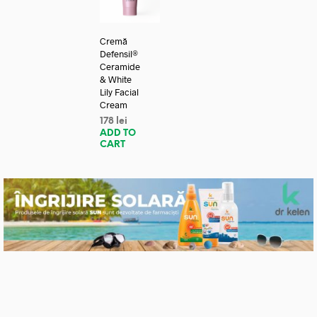
Cremă
Defensil®
Ceramide
& White
Lily Facial
Cream
178
lei
ADD TO
CART