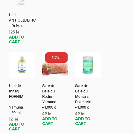
Ulei
ANTICELULITIC
– Dr.Kelen
125
lei
ADD TO
CART
NOU!
Ulei de
Sare de
Sare de
masaj
Baie cu
Baie cu
FORHIM
Rodie –
Menta si
–
Yamuna
Rozmarin
Yamuna
– 1.000 g
– 1.000 g
– 50 ml
49
lei
49
lei
ADD TO
ADD TO
12
lei
CART
CART
ADD TO
CART