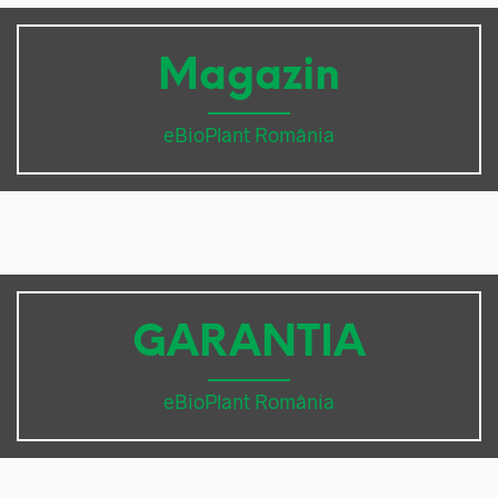
Magazin
eBioPlant România
GARANTIA
eBioPlant România