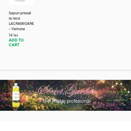
Sapun presat
la rece
LACRAMIOARE
– Yamuna
14
lei
ADD TO
CART