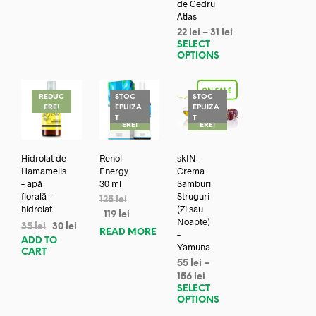
de Cedru
Atlas
22
lei
–
31
lei
SELECT
OPTIONS
REDUC
STOC
STOC
ERE!
EPUIZA
EPUIZA
REDUC
REDUC
T
T
ERE!
ERE!
Hidrolat de
Renol
skIN –
Hamamelis
Energy
Crema
– apă
30 ml
Samburi
florală –
Struguri
125
lei
hidrolat
(Zi sau
119
lei
Noapte)
35
lei
30
lei
READ MORE
–
ADD TO
Yamuna
CART
55
lei
–
156
lei
SELECT
OPTIONS