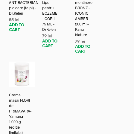
ANTIBACTERIAN
Lipo
mentinere
picioare (talpi) –
pentru
BRONZ –
Dr.Kelen
ECZEME
ICONIC
– COPII –
AMBER –
55
lei
75 ML –
200 ml –
ADD TO
DrKelen
Kanu
CART
Nature
79
lei
ADD TO
79
lei
CART
ADD TO
CART
Crema
masaj FLORI
de
PRIMAVARA-
Yamuna –
1.020 g
(editie
limitata)