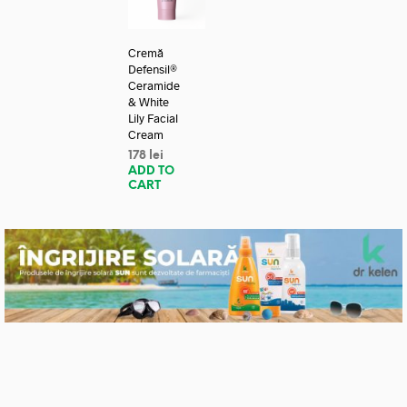
Cremă
Defensil®
Ceramide
& White
Lily Facial
Cream
178
lei
ADD TO
CART