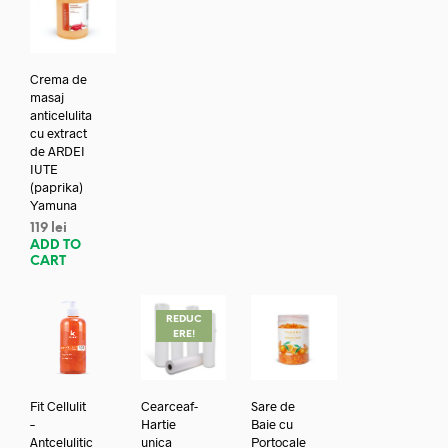
Crema de
masaj
anticelulita
cu extract
de ARDEI
IUTE
(paprika)
Yamuna
119
lei
ADD TO
CART
REDUC
ERE!
Fit Cellulit
Cearceaf-
Sare de
–
Hartie
Baie cu
Antcelulitic
unica
Portocale