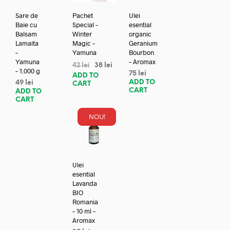
Sare de
Pachet
Ulei
Baie cu
Special –
esential
Balsam
Winter
organic
Lamaita
Magic –
Geranium
–
Yamuna
Bourbon
Yamuna
– Aromax
42
lei
38
lei
– 1.000 g
75
lei
ADD TO
ADD TO
49
lei
CART
CART
ADD TO
CART
NOU!
Ulei
esential
Lavanda
BIO
Romania
– 10 ml –
Aromax