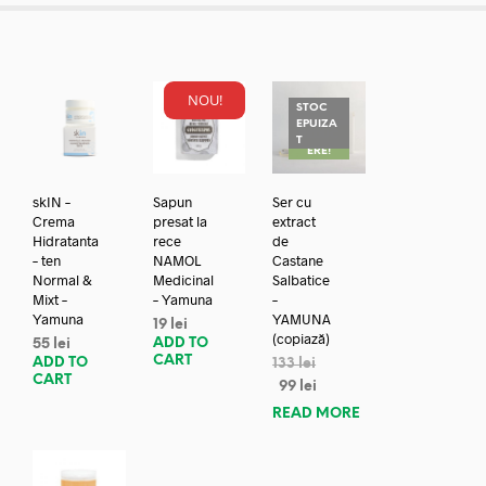
NOU!
STOC
EPUIZA
REDUC
T
ERE!
skIN –
Sapun
Ser cu
Crema
presat la
extract
Hidratanta
rece
de
– ten
NAMOL
Castane
Normal &
Medicinal
Salbatice
Mixt –
– Yamuna
–
Yamuna
YAMUNA
19
lei
(copiază)
ADD TO
55
lei
CART
ADD TO
133
lei
CART
99
lei
READ MORE