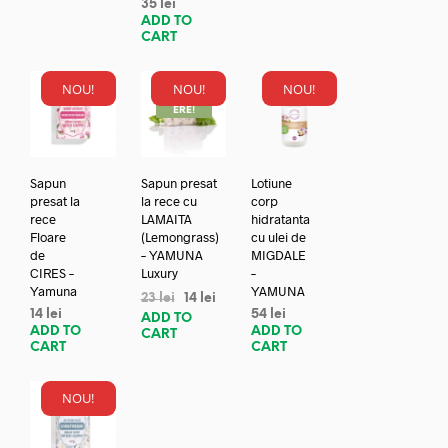
35
lei
ADD TO
CART
NOU!
NOU!
NOU!
REDUC
ERE!
Sapun
Sapun presat
Lotiune
presat la
la rece cu
corp
rece
LAMAITA
hidratanta
Floare
(Lemongrass)
cu ulei de
de
– YAMUNA
MIGDALE
CIRES –
Luxury
–
Yamuna
YAMUNA
23
lei
14
lei
14
lei
54
lei
ADD TO
ADD TO
ADD TO
CART
CART
CART
NOU!