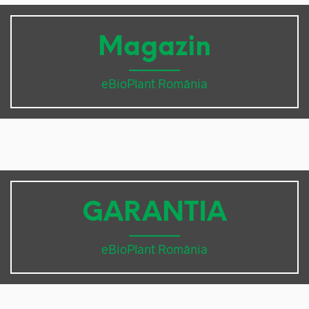
Magazin
eBioPlant România
GARANTIA
eBioPlant România