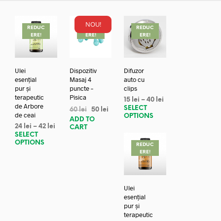
NOU!
REDUC
REDUC
REDUC
ERE!
ERE!
ERE!
Ulei
Dispozitiv
Difuzor
esențial
Masaj 4
auto cu
pur și
puncte –
clips
terapeutic
Pisica
15
lei
–
40
lei
de Arbore
SELECT
60
lei
50
lei
de ceai
OPTIONS
ADD TO
24
lei
–
42
lei
CART
SELECT
OPTIONS
REDUC
ERE!
Ulei
esențial
pur și
terapeutic