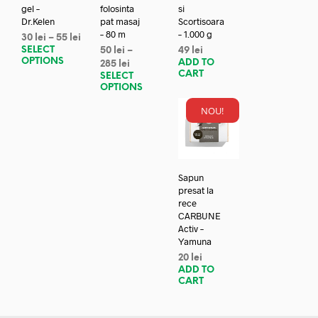
gel –
folosinta
si
Dr.Kelen
pat masaj
Scortisoara
– 80 m
– 1.000 g
30
lei
–
55
lei
SELECT
50
lei
–
49
lei
OPTIONS
ADD TO
285
lei
CART
SELECT
OPTIONS
NOU!
Sapun
presat la
rece
CARBUNE
Activ –
Yamuna
20
lei
ADD TO
CART