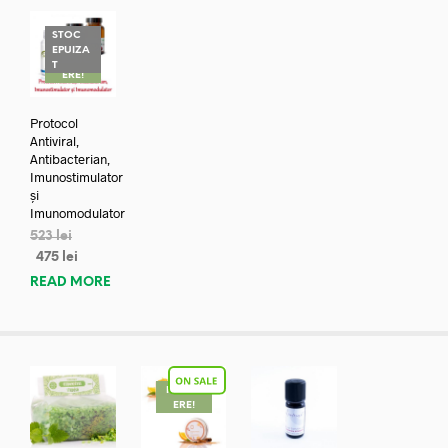
STOC
EPUIZA
REDUC
T
ERE!
Protocol
Antiviral,
Antibacterian,
Imunostimulator
și
Imunomodulator
523
lei
475
lei
READ MORE
REDUC
ERE!