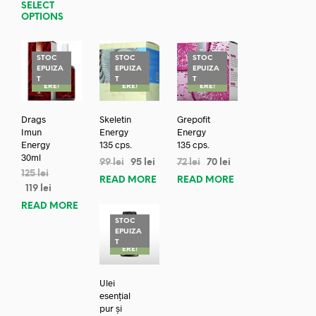
SELECT
OPTIONS
STOC
STOC
STOC
EPUIZA
EPUIZA
EPUIZA
REDUC
REDUC
REDUC
T
T
T
ERE!
ERE!
ERE!
Drags
Skeletin
Grepofit
Imun
Energy
Energy
Energy
135 cps.
135 cps.
30ml
99
lei
95
lei
72
lei
70
lei
125
lei
READ MORE
READ MORE
119
lei
READ MORE
STOC
EPUIZA
REDUC
T
ERE!
Ulei
esențial
pur și