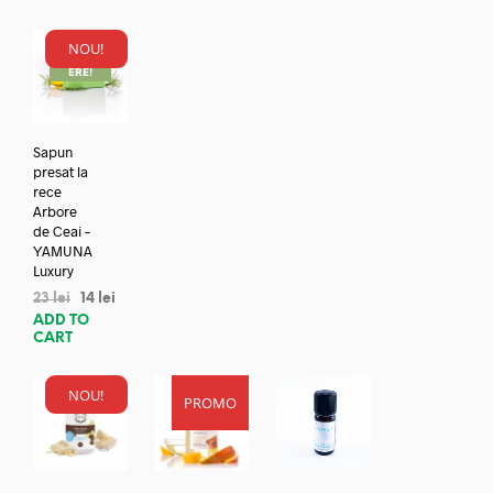
NOU!
REDUC
ERE!
Sapun
presat la
rece
Arbore
de Ceai –
YAMUNA
Luxury
23
lei
14
lei
ADD TO
CART
NOU!
PROMO