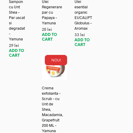
Sampon
Ulei
Ulei
cu Unt
Regenerare
esential
Shea –
par cu
organic
Par uscat
Papaya –
EUCALIPT
si
Yamuna
Globulus –
degradat
Aromax
25
lei
–
ADD TO
33
lei
Yamuna
CART
ADD TO
CART
29
lei
ADD TO
CART
NOU!
Crema
exfolianta –
Scrub – cu
Unt de
Shea,
Macadamia,
Grapefruit
200 ML –
Yamuna