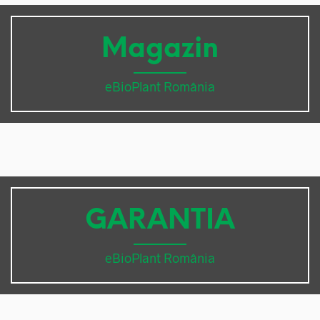
Magazin
eBioPlant România
GARANTIA
eBioPlant România