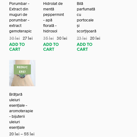
Porumbar –
Hidrolat de
Bilă
Extract din
mentă
parfumată
muguri de
peppermint
cu
porumbar –
– apă
portocale
extract
florală –
și
gemoterapic
hidrosol
scorțișoară
30
lei
27
lei
35
lei
30
lei
23
lei
20
lei
ADD TO
ADD TO
ADD TO
CART
CART
CART
REDUC
ERE!
Brățară
uleiuri
esențiale –
aromoterapie
– bijuterii
uleiuri
esențiale
20
lei
–
55
lei