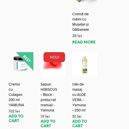
Cremă de
mâini cu
Mușețel și
Gălbenele
28
lei
READ MORE
NOU!
Crema
Sapun
Ulei de
cu
HIBISCUS
masaj
Colagen
– Block -
cu ALOE
200 ml
prelucrat
VERA –
YAMUNA
manual –
Yamuna
Yamuna
– 250 ml
102
lei
ADD TO
19
lei
51
lei
CART
ADD TO
ADD TO
CART
CART