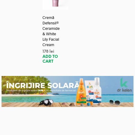
Cremă
Defensil®
Ceramide
& White
Lily Facial
Cream
178
lei
ADD TO
CART