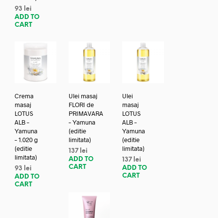
93
lei
ADD TO
CART
Crema
Ulei masaj
Ulei
masaj
FLORI de
masaj
LOTUS
PRIMAVARA
LOTUS
ALB –
– Yamuna
ALB –
Yamuna
(editie
Yamuna
– 1.020 g
limitata)
(editie
(editie
limitata)
137
lei
limitata)
ADD TO
137
lei
CART
ADD TO
93
lei
CART
ADD TO
CART