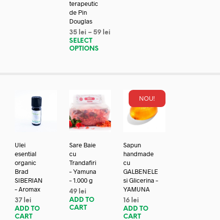
terapeutic
de Pin
Douglas
35
lei
–
59
lei
SELECT
OPTIONS
NOU!
Ulei
Sare Baie
Sapun
esential
cu
handmade
organic
Trandafiri
cu
Brad
– Yamuna
GALBENELE
SIBERIAN
– 1.000 g
si Glicerina –
– Aromax
YAMUNA
49
lei
ADD TO
37
lei
16
lei
CART
ADD TO
ADD TO
CART
CART