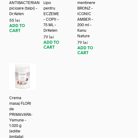
ANTIBACTERIAN
Lipo
mentinere
picioare (talpi) –
pentru
BRONZ –
Dr.Kelen
ECZEME
ICONIC
– COPII –
AMBER –
55
lei
75 ML –
200 ml –
ADD TO
DrKelen
Kanu
CART
Nature
79
lei
ADD TO
79
lei
CART
ADD TO
CART
Crema
masaj FLORI
de
PRIMAVARA-
Yamuna –
1.020 g
(editie
limitata)