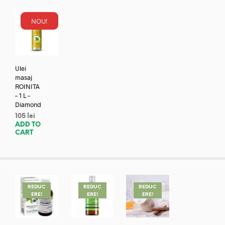
NOU!
Ulei
masaj
ROINITA
– 1 L –
Diamond
105
lei
ADD TO
CART
REDUC
REDUC
REDUC
ERE!
ERE!
ERE!