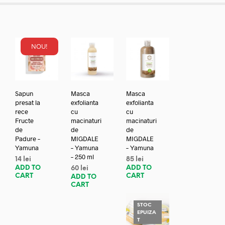
NOU!
Sapun
Masca
Masca
presat la
exfolianta
exfolianta
rece
cu
cu
Fructe
macinaturi
macinaturi
de
de
de
Padure –
MIGDALE
MIGDALE
Yamuna
– Yamuna
– Yamuna
– 250 ml
14
lei
85
lei
ADD TO
ADD TO
60
lei
CART
CART
ADD TO
CART
STOC
EPUIZA
T