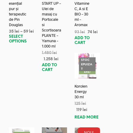
esențial
START UP –
Vitamine
pur și
Ulei de
C, A si E
terapeutic
masaj cu
BIO – 30
de Pin
Portocale
ml –
Douglas
si
Aromax
Scortisoara
35
lei
–
59
lei
93
lei
74
lei
PLANTE –
SELECT
ADD TO
Yamuna –
OPTIONS
CART
1.000 ml
1.480
lei
1.258
lei
STOC
EPUIZA
ADD TO
REDUC
T
CART
ERE!
Korolen
Energy
30 ml
125
lei
119
lei
READ MORE
NOU!