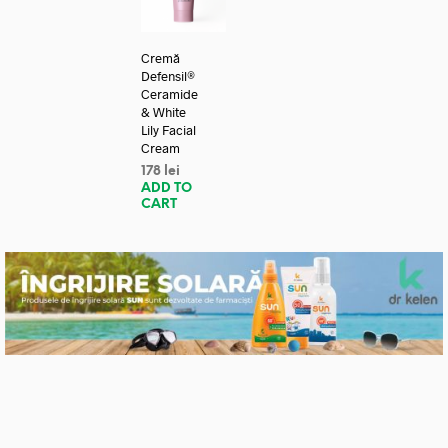
Cremă
Defensil®
Ceramide
& White
Lily Facial
Cream
178
lei
ADD TO
CART