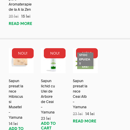
Aromaterapie
de la A la Zen
20
lei
15
lei
READ MORE
NOU!
NOU!
NOU!
STOC
EPUIZA
REDUC
T
ERE!
Sapun
Sapun
Sapun
presat la
lichid cu
presat la
rece
Ulei de
rece
Hibiscus
Arbore
Ceai Alb
si
de Ceai
–
Musetel
–
Yamuna
–
Yamuna
23
lei
14
lei
Yamuna
23
lei
READ MORE
ADD TO
14
lei
CART
ADD TO