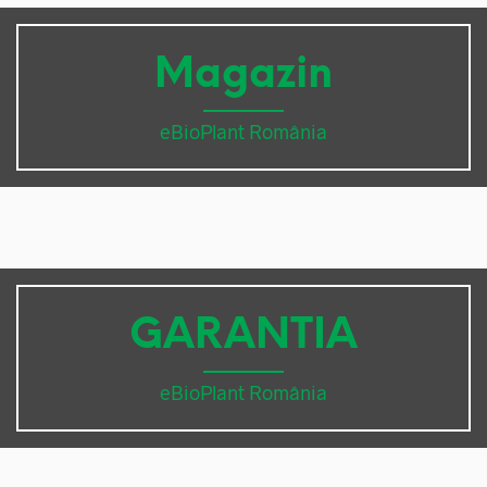
Magazin
eBioPlant România
GARANTIA
eBioPlant România