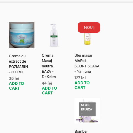
NOU!
Crema
Ulei masaj
Crema cu
Masaj
MAR si
extract de
neutra
SCORTISOARA
ROZMARIN
BAZA –
– Yamuna
– 300 ML
Dr.Kelen
127
lei
35
lei
ADD TO
44
lei
ADD TO
CART
ADD TO
CART
CART
STOC
EPUIZA
T
Bomba