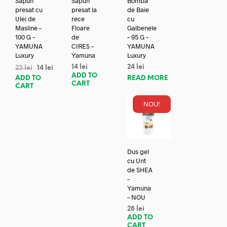
Sapun
Sapun
Bomba
presat cu
presat la
de Baie
Ulei de
rece
cu
Masline –
Floare
Galbenele
100 G –
de
– 95 G –
YAMUNA
CIRES –
YAMUNA
Luxury
Yamuna
Luxury
14
lei
24
lei
23
lei
14
lei
ADD TO
ADD TO
READ MORE
CART
CART
NOU!
Dus gel
cu Unt
de SHEA
–
Yamuna
– NOU
28
lei
ADD TO
CART