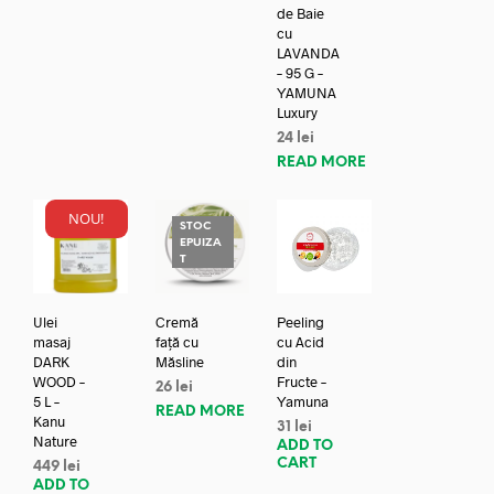
de Baie
cu
LAVANDA
– 95 G –
YAMUNA
Luxury
24
lei
READ MORE
NOU!
STOC
EPUIZA
T
Ulei
Cremă
Peeling
masaj
față cu
cu Acid
DARK
Măsline
din
WOOD –
Fructe –
26
lei
5 L –
Yamuna
READ MORE
Kanu
31
lei
Nature
ADD TO
CART
449
lei
ADD TO