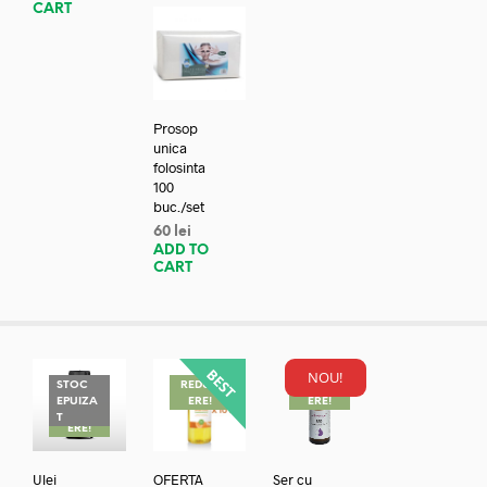
CART
Prosop
unica
folosinta
100
buc./set
60
lei
ADD TO
CART
NOU!
STOC
REDUC
REDUC
EPUIZA
ERE!
ERE!
REDUC
T
ERE!
Ulei
OFERTA
Ser cu