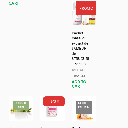
CART
PROMO
REDUC
ERE!
Pachet
masaj cu
extract de
SAMBURI
de
STRUGURI
– Yamuna
180
lei
166
lei
ADD TO
CART
NOU!
REDUC
STOC
ERE!
EPUIZA
T