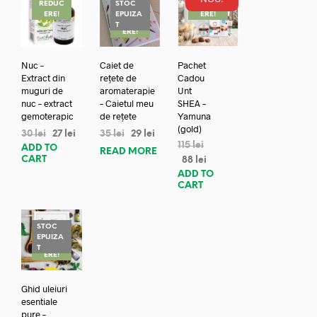
REDUC
STOC
REDUC
ERE!
EPUIZA
ERE!
REDUC
T
ERE!
Nuc –
Caiet de
Pachet
Extract din
rețete de
Cadou
muguri de
aromaterapie
Unt
nuc – extract
– Caietul meu
SHEA –
gemoterapic
de rețete
Yamuna
(gold)
30
lei
27
lei
35
lei
29
lei
115
lei
ADD TO
READ MORE
CART
88
lei
ADD TO
CART
STOC
EPUIZA
REDUC
T
ERE!
Ghid uleiuri
esentiale
pure –