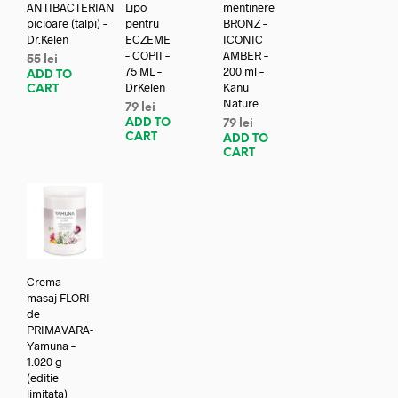
ANTIBACTERIAN
Lipo
mentinere
picioare (talpi) –
pentru
BRONZ –
Dr.Kelen
ECZEME
ICONIC
– COPII –
AMBER –
55
lei
75 ML –
200 ml –
ADD TO
DrKelen
Kanu
CART
Nature
79
lei
ADD TO
79
lei
CART
ADD TO
CART
Crema
masaj FLORI
de
PRIMAVARA-
Yamuna –
1.020 g
(editie
limitata)