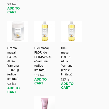
93
lei
ADD TO
CART
Crema
Ulei masaj
Ulei
masaj
FLORI de
masaj
LOTUS
PRIMAVARA
LOTUS
ALB –
– Yamuna
ALB –
Yamuna
(editie
Yamuna
– 1.020 g
limitata)
(editie
(editie
limitata)
137
lei
limitata)
ADD TO
137
lei
CART
ADD TO
93
lei
CART
ADD TO
CART