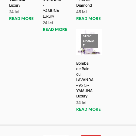
Luxury
–
Diamond
YAMUNA
24
lei
45
lei
Luxury
READ MORE
READ MORE
24
lei
READ MORE
STOC
EPUIZA
T
Bomba
de Baie
cu
LAVANDA
– 95 G –
YAMUNA
Luxury
24
lei
READ MORE