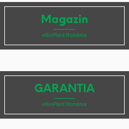
Magazin
eBioPlant România
GARANTIA
eBioPlant România