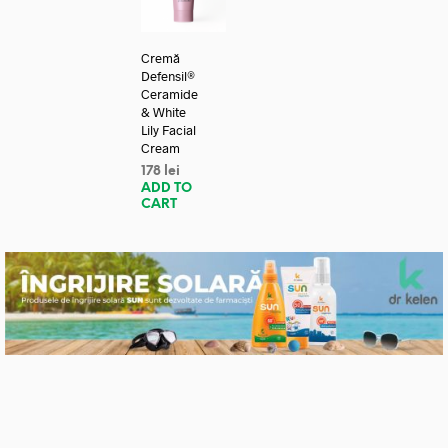
Cremă
Defensil®
Ceramide
& White
Lily Facial
Cream
178
lei
ADD TO
CART