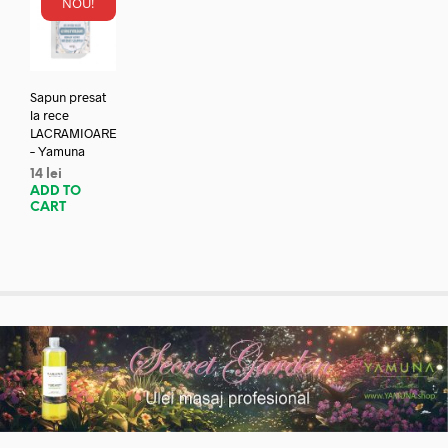
NOU!
Sapun presat
la rece
LACRAMIOARE
– Yamuna
14
lei
ADD TO
CART