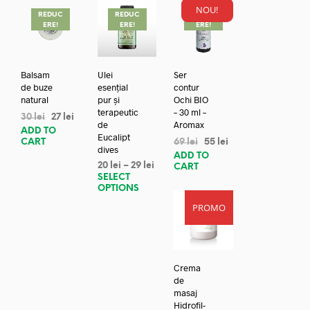
NOU!
REDUC
REDUC
REDUC
ERE!
ERE!
ERE!
Balsam
Ulei
Ser
de buze
esențial
contur
natural
pur și
Ochi BIO
terapeutic
– 30 ml –
30
lei
27
lei
de
Aromax
ADD TO
Eucalipt
CART
69
lei
55
lei
dives
ADD TO
20
lei
–
29
lei
CART
SELECT
OPTIONS
PROMO
Crema
de
masaj
Hidrofil-