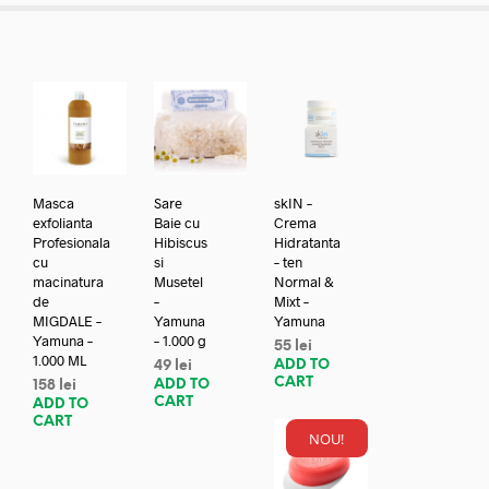
Masca
Sare
skIN –
exfolianta
Baie cu
Crema
Profesionala
Hibiscus
Hidratanta
cu
si
– ten
macinatura
Musetel
Normal &
de
–
Mixt –
MIGDALE –
Yamuna
Yamuna
Yamuna –
– 1.000 g
55
lei
1.000 ML
ADD TO
49
lei
CART
ADD TO
158
lei
CART
ADD TO
CART
NOU!