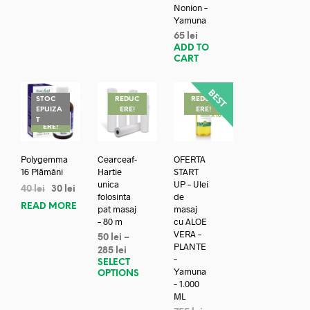
Nonion –
Yamuna
65
lei
ADD TO
CART
STOC
REDUC
REDUC
EPUIZA
ERE!
ERE!
REDUC
T
ERE!
Polygemma
Cearceaf-
OFERTA
16 Plămâni
Hartie
START
unica
UP – Ulei
40
lei
30
lei
folosinta
de
READ MORE
pat masaj
masaj
– 80 m
cu ALOE
VERA –
50
lei
–
PLANTE
285
lei
–
SELECT
Yamuna
OPTIONS
– 1.000
ML