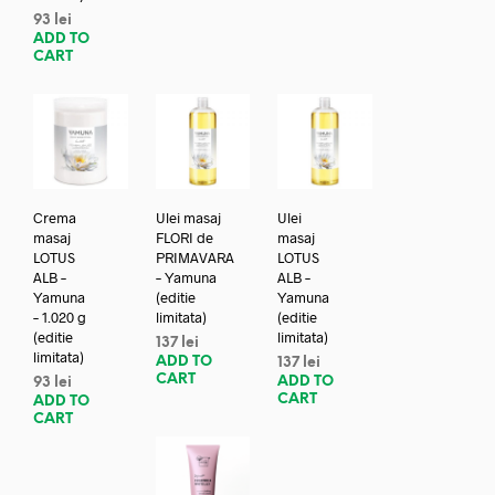
93
lei
ADD TO
CART
Crema
Ulei masaj
Ulei
masaj
FLORI de
masaj
LOTUS
PRIMAVARA
LOTUS
ALB –
– Yamuna
ALB –
Yamuna
(editie
Yamuna
– 1.020 g
limitata)
(editie
(editie
limitata)
137
lei
limitata)
ADD TO
137
lei
CART
ADD TO
93
lei
CART
ADD TO
CART