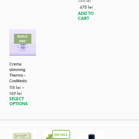
755
lei
675
lei
ADD TO
CART
REDUC
ERE!
Crema
slimming
Thermo –
CosMedic
115
lei
–
169
lei
SELECT
OPTIONS
REDUC