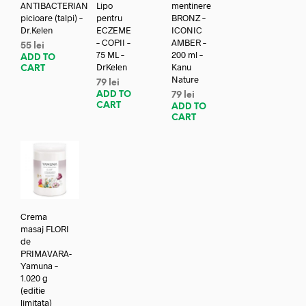
ANTIBACTERIAN
Lipo
mentinere
picioare (talpi) –
pentru
BRONZ –
Dr.Kelen
ECZEME
ICONIC
– COPII –
AMBER –
55
lei
75 ML –
200 ml –
ADD TO
DrKelen
Kanu
CART
Nature
79
lei
ADD TO
79
lei
CART
ADD TO
CART
Crema
masaj FLORI
de
PRIMAVARA-
Yamuna –
1.020 g
(editie
limitata)