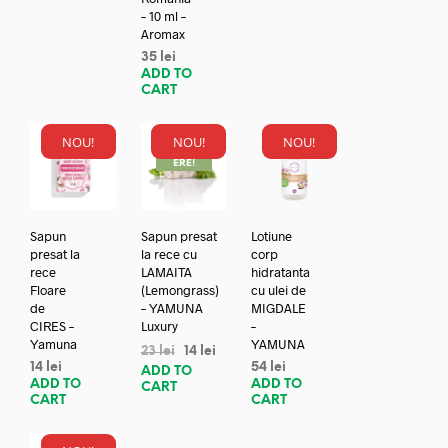
– 10 ml –
Aromax
35
lei
ADD TO
CART
NOU!
NOU!
NOU!
REDUC
ERE!
Sapun
Sapun presat
Lotiune
presat la
la rece cu
corp
rece
LAMAITA
hidratanta
Floare
(Lemongrass)
cu ulei de
de
– YAMUNA
MIGDALE
CIRES –
Luxury
–
Yamuna
YAMUNA
23
lei
14
lei
14
lei
54
lei
ADD TO
ADD TO
ADD TO
CART
CART
CART