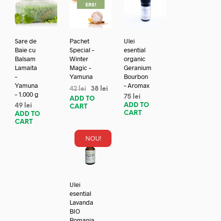
ERE!
Sare de
Pachet
Ulei
Baie cu
Special –
esential
Balsam
Winter
organic
Lamaita
Magic –
Geranium
–
Yamuna
Bourbon
Yamuna
– Aromax
42
lei
38
lei
– 1.000 g
75
lei
ADD TO
ADD TO
49
lei
CART
CART
ADD TO
CART
NOU!
Ulei
esential
Lavanda
BIO
Romania