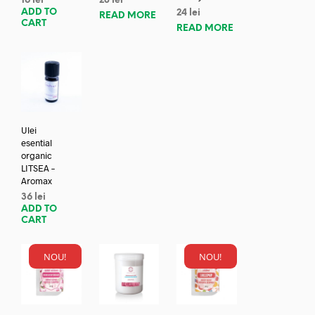
16
lei
28
lei
ADD TO
24
lei
READ MORE
CART
READ MORE
Ulei
esential
organic
LITSEA –
Aromax
36
lei
ADD TO
CART
NOU!
NOU!