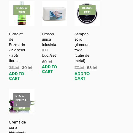
REDUC
REDUC
ERE!
ERE!
Hidrolat
Prosop
Șampon
de
unica
solid
Rozmarin
folosinta
glamour
– hidrosol
100
toxic
– apă
buc./set
(cutie de
florală
metal)
60
lei
ADD TO
35
lei
30
lei
77
lei
58
lei
CART
ADD TO
ADD TO
CART
CART
STOC
EPUIZA
REDUC
T
ERE!
Cremă de
corp
hidratanta