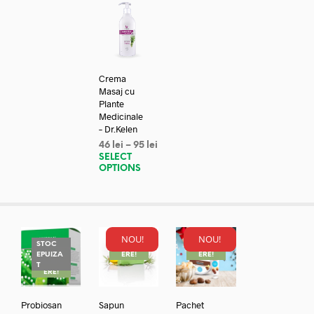
Crema
Masaj cu
Plante
Medicinale
– Dr.Kelen
46
lei
–
95
lei
SELECT
OPTIONS
NOU!
NOU!
STOC
REDUC
REDUC
EPUIZA
ERE!
ERE!
REDUC
T
ERE!
Probiosan
Sapun
Pachet