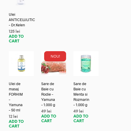
Ulei
ANTICELULITIC
– Dr.Kelen
125
lei
ADD TO
CART
NOU!
Ulei de
Sare de
Sare de
masaj
Baie cu
Baie cu
FORHIM
Rodie –
Menta si
–
Yamuna
Rozmarin
Yamuna
– 1.000 g
– 1.000 g
– 50 ml
49
lei
49
lei
ADD TO
ADD TO
12
lei
CART
CART
ADD TO
CART