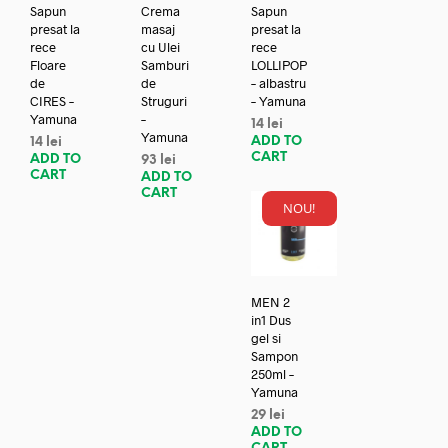
Sapun
Crema
Sapun
presat la
masaj
presat la
rece
cu Ulei
rece
Floare
Samburi
LOLLIPOP
de
de
– albastru
CIRES –
Struguri
– Yamuna
Yamuna
–
14
lei
Yamuna
ADD TO
14
lei
CART
ADD TO
93
lei
CART
ADD TO
CART
NOU!
MEN 2
in1 Dus
gel si
Sampon
250ml –
Yamuna
29
lei
ADD TO