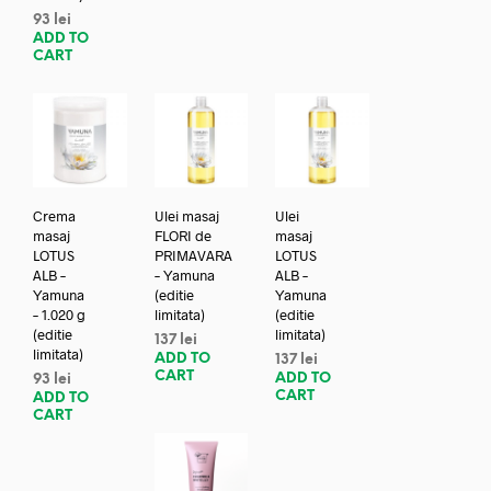
93
lei
ADD TO
CART
Crema
Ulei masaj
Ulei
masaj
FLORI de
masaj
LOTUS
PRIMAVARA
LOTUS
ALB –
– Yamuna
ALB –
Yamuna
(editie
Yamuna
– 1.020 g
limitata)
(editie
(editie
limitata)
137
lei
limitata)
ADD TO
137
lei
CART
ADD TO
93
lei
CART
ADD TO
CART