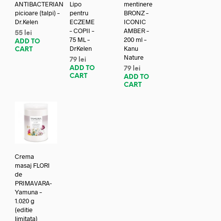
ANTIBACTERIAN
Lipo
mentinere
picioare (talpi) –
pentru
BRONZ –
Dr.Kelen
ECZEME
ICONIC
– COPII –
AMBER –
55
lei
75 ML –
200 ml –
ADD TO
DrKelen
Kanu
CART
Nature
79
lei
ADD TO
79
lei
CART
ADD TO
CART
Crema
masaj FLORI
de
PRIMAVARA-
Yamuna –
1.020 g
(editie
limitata)