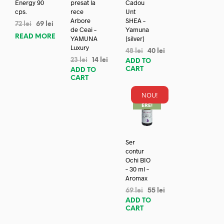
Energy 90
presat la
Cadou
cps.
rece
Unt
Arbore
SHEA –
72
lei
69
lei
de Ceai –
Yamuna
READ MORE
YAMUNA
(silver)
Luxury
48
lei
40
lei
23
lei
14
lei
ADD TO
CART
ADD TO
CART
NOU!
REDUC
ERE!
Ser
contur
Ochi BIO
– 30 ml –
Aromax
69
lei
55
lei
ADD TO
CART