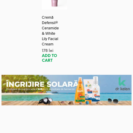
Cremă
Defensil®
Ceramide
& White
Lily Facial
Cream
178
lei
ADD TO
CART