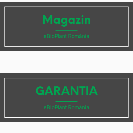
Magazin
eBioPlant România
GARANTIA
eBioPlant România