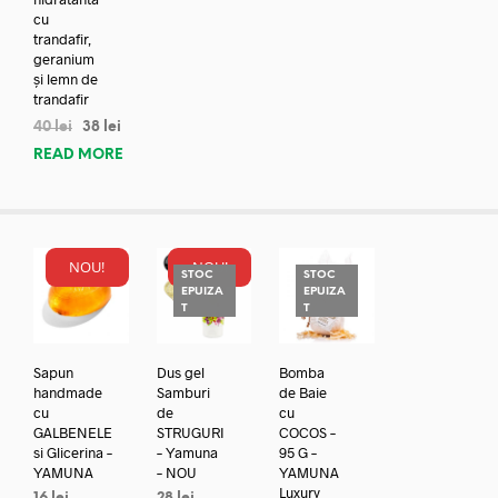
cu
trandafir,
geranium
și lemn de
trandafir
40
lei
38
lei
READ MORE
NOU!
NOU!
STOC
STOC
EPUIZA
EPUIZA
T
T
Sapun
Dus gel
Bomba
handmade
Samburi
de Baie
cu
de
cu
GALBENELE
STRUGURI
COCOS –
si Glicerina –
– Yamuna
95 G –
YAMUNA
– NOU
YAMUNA
Luxury