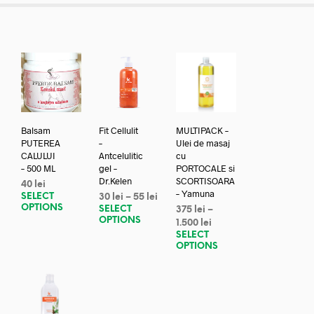
Balsam
Fit Cellulit
MULTIPACK –
PUTEREA
–
Ulei de masaj
CALULUI
Antcelulitic
cu
– 500 ML
gel –
PORTOCALE si
Dr.Kelen
SCORTISOARA
40
lei
– Yamuna
SELECT
30
lei
–
55
lei
OPTIONS
SELECT
375
lei
–
OPTIONS
1.500
lei
SELECT
OPTIONS