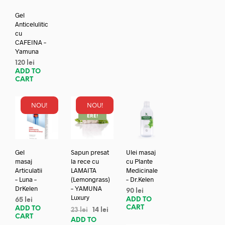
Gel
Anticelulitic
cu
CAFEINA –
Yamuna
120
lei
ADD TO
CART
NOU!
NOU!
REDUC
ERE!
Gel
Sapun presat
Ulei masaj
masaj
la rece cu
cu Plante
Articulatii
LAMAITA
Medicinale
– Luna –
(Lemongrass)
– Dr.Kelen
DrKelen
– YAMUNA
90
lei
Luxury
ADD TO
65
lei
CART
ADD TO
23
lei
14
lei
CART
ADD TO