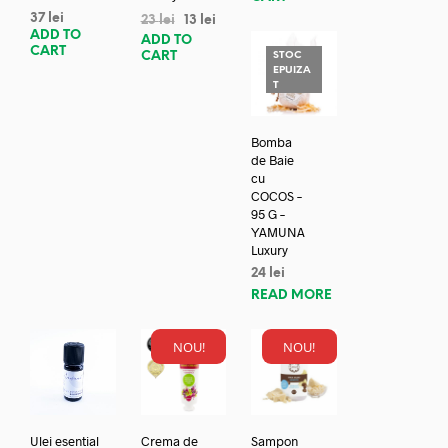
37
lei
23
lei
13
lei
ADD TO
ADD TO
CART
CART
STOC
EPUIZA
T
Bomba
de Baie
cu
COCOS –
95 G –
YAMUNA
Luxury
24
lei
READ MORE
NOU!
NOU!
Ulei esential
Crema de
Sampon