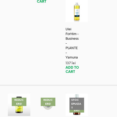
CART
Ulei
ForHim –
Business
–
PLANTE
–
Yamuna
137
lei
ADD TO
CART
REDUC
REDUC
STOC
ERE!
ERE!
EPUIZA
REDUC
T
ERE!