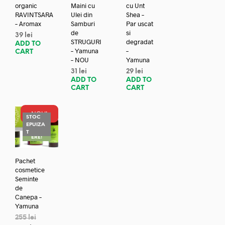
organic
Maini cu
cu Unt
RAVINTSARA
Ulei din
Shea –
– Aromax
Samburi
Par uscat
de
si
39
lei
STRUGURI
degradat
ADD TO
– Yamuna
–
CART
– NOU
Yamuna
31
lei
29
lei
ADD TO
ADD TO
CART
CART
NOU!
STOC
EPUIZA
REDUC
T
ERE!
Pachet
cosmetice
Seminte
de
Canepa –
Yamuna
255
lei