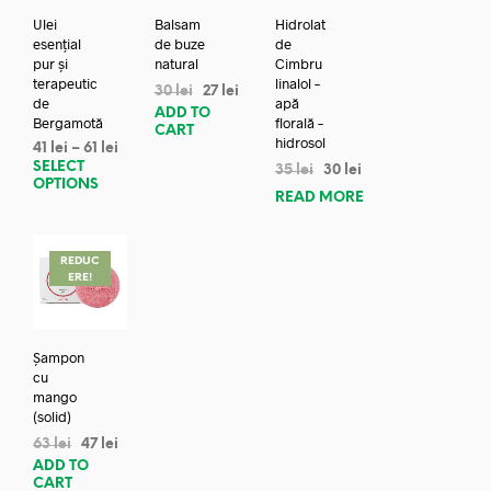
Ulei
Balsam
Hidrolat
esențial
de buze
de
pur și
natural
Cimbru
terapeutic
linalol –
30
lei
27
lei
de
apă
ADD TO
Bergamotă
florală –
CART
hidrosol
41
lei
–
61
lei
SELECT
35
lei
30
lei
OPTIONS
READ MORE
REDUC
ERE!
Șampon
cu
mango
(solid)
63
lei
47
lei
ADD TO
CART