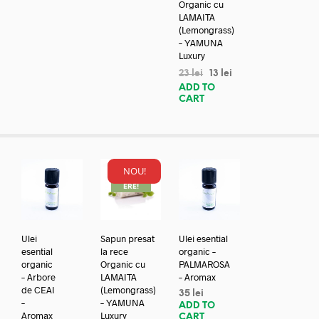
Organic cu
LAMAITA
(Lemongrass)
– YAMUNA
Luxury
23
lei
13
lei
ADD TO
CART
NOU!
REDUC
ERE!
Ulei
Sapun presat
Ulei esential
esential
la rece
organic –
organic
Organic cu
PALMAROSA
– Arbore
LAMAITA
– Aromax
de CEAI
(Lemongrass)
35
lei
–
– YAMUNA
ADD TO
Aromax
Luxury
CART