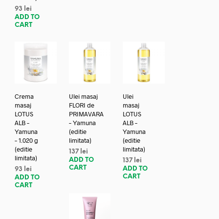
93
lei
ADD TO
CART
Crema
Ulei masaj
Ulei
masaj
FLORI de
masaj
LOTUS
PRIMAVARA
LOTUS
ALB –
– Yamuna
ALB –
Yamuna
(editie
Yamuna
– 1.020 g
limitata)
(editie
(editie
limitata)
137
lei
limitata)
ADD TO
137
lei
CART
ADD TO
93
lei
CART
ADD TO
CART