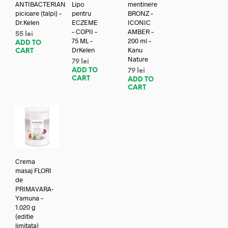
ANTIBACTERIAN
Lipo
mentinere
picioare (talpi) –
pentru
BRONZ –
Dr.Kelen
ECZEME
ICONIC
– COPII –
AMBER –
55
lei
75 ML –
200 ml –
ADD TO
DrKelen
Kanu
CART
Nature
79
lei
ADD TO
79
lei
CART
ADD TO
CART
Crema
masaj FLORI
de
PRIMAVARA-
Yamuna –
1.020 g
(editie
limitata)