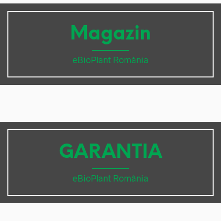
Magazin
eBioPlant România
GARANTIA
eBioPlant România