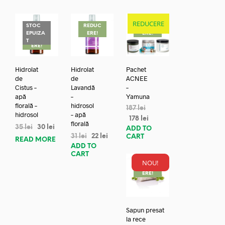
REDUCERE
STOC
REDUC
REDUC
EPUIZA
ERE!
ERE!
REDUC
T
ERE!
Hidrolat
Hidrolat
Pachet
de
de
ACNEE
Cistus –
Lavandă
–
apă
–
Yamuna
florală –
hidrosol
187
lei
hidrosol
– apă
178
lei
florală
35
lei
30
lei
ADD TO
31
lei
22
lei
CART
READ MORE
ADD TO
CART
NOU!
REDUC
ERE!
Sapun presat
la rece