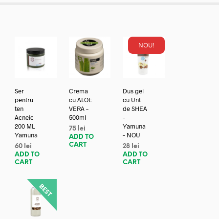
NOU!
Ser
Crema
Dus gel
pentru
cu ALOE
cu Unt
ten
VERA –
de SHEA
Acneic
500ml
–
200 ML
Yamuna
75
lei
Yamuna
– NOU
ADD TO
CART
60
lei
28
lei
ADD TO
ADD TO
CART
CART