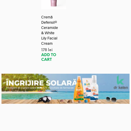
Cremă
Defensil®
Ceramide
& White
Lily Facial
Cream
178
lei
ADD TO
CART