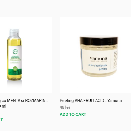
aj cu MENTA si ROZMARIN –
Peeling AHA FRUIT ACID – Yamuna
0 ml
45
lei
ADD TO CART
RT