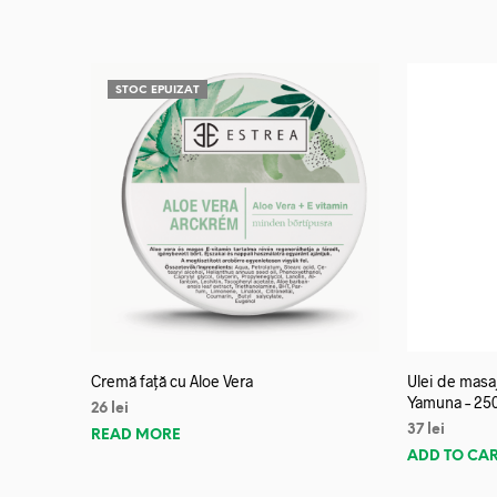
STOC EPUIZAT
Cremă față cu Aloe Vera
Ulei de mas
Yamuna – 25
26
lei
37
lei
READ MORE
ADD TO CA