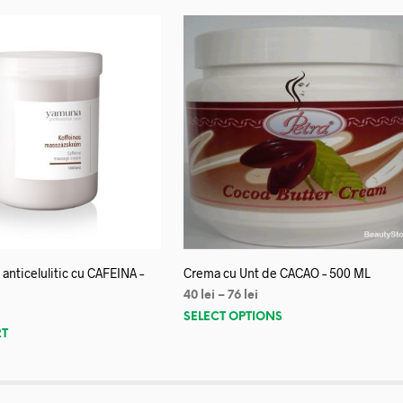
anticelulitic cu CAFEINA –
Crema cu Unt de CACAO – 500 ML
40
lei
–
76
lei
SELECT OPTIONS
RT