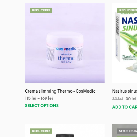
REDUCERE!
REDUCERE
Crema slimming Thermo – CosMedic
Nasirus sinu
115
lei
–
169
lei
33
lei
30
lei
SELECT OPTIONS
ADD TO CA
REDUCERE!
STOC EPUI