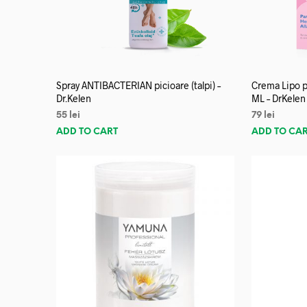
Spray ANTIBACTERIAN picioare (talpi) –
Crema Lipo p
Dr.Kelen
ML – DrKelen
55
lei
79
lei
ADD TO CART
ADD TO CA