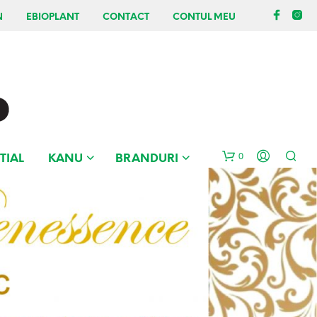
N
EBIOPLANT
CONTACT
CONTUL MEU
0
TIAL
KANU
BRANDURI