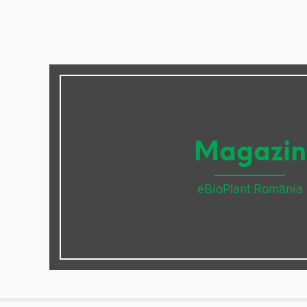
Magazin
eBioPlant România