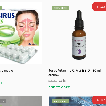
NOU!
!
REDUCERE!
s capsule
Ser cu Vitamine C, A si E BIO – 30 ml –
Aromax
93
lei
74
lei
RT
ADD TO CART
NOU!
ZAT
REDUCERE!