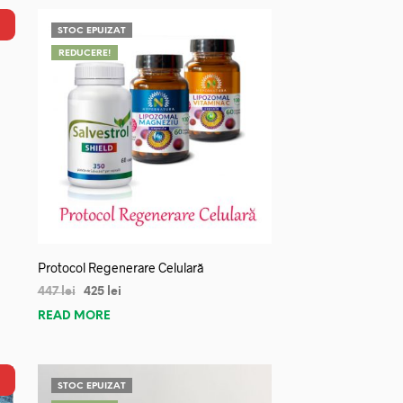
STOC EPUIZAT
REDUCERE!
Protocol Regenerare Celulară
447
lei
425
lei
READ MORE
STOC EPUIZAT