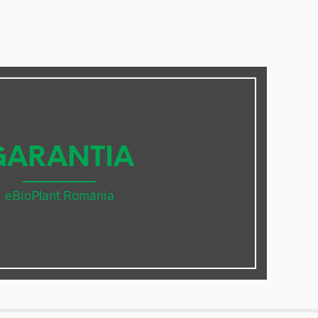
GARANTIA
eBioPlant România