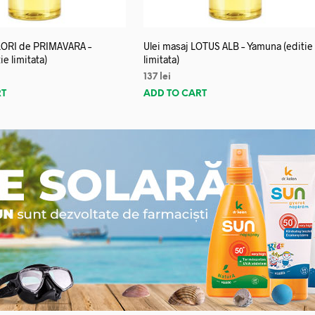
FLORI de PRIMAVARA –
Ulei masaj LOTUS ALB – Yamuna (editie
e limitata)
limitata)
137
lei
RT
ADD TO CART