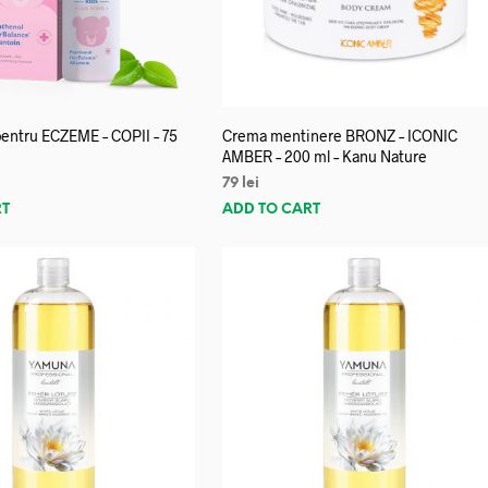
entru ECZEME – COPII – 75
Crema mentinere BRONZ – ICONIC
AMBER – 200 ml – Kanu Nature
79
lei
RT
ADD TO CART