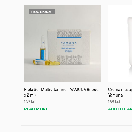
STOC EPUIZAT
Fiola Ser Multivitamine – YAMUNA (5 buc.
Crema masaj 
x 2 ml)
Yamuna
132
lei
185
lei
READ MORE
ADD TO CA