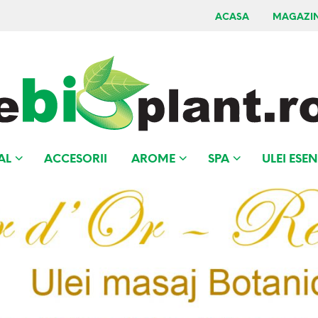
ACASA
MAGAZI
AL
ACCESORII
AROME
SPA
ULEI ESEN