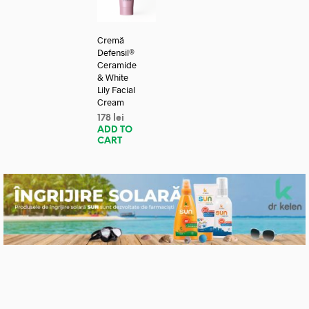
Cremă
Defensil®
Ceramide
& White
Lily Facial
Cream
178
lei
ADD TO
CART