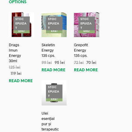
OPTIONS
STOC
STOC
STOC
EPUIZA
EPUIZA
EPUIZA
REDUC
REDUC
REDUC
T
T
T
ERE!
ERE!
ERE!
Drags
Skeletin
Grepofit
Imun
Energy
Energy
Energy
135 cps.
135 cps.
30ml
99
lei
95
lei
72
lei
70
lei
125
lei
READ MORE
READ MORE
119
lei
READ MORE
STOC
EPUIZA
REDUC
T
ERE!
Ulei
esențial
pur și
terapeutic