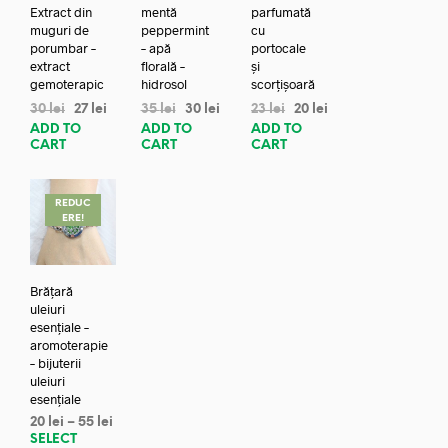
Extract din
mentă
parfumată
muguri de
peppermint
cu
porumbar –
– apă
portocale
extract
florală –
și
gemoterapic
hidrosol
scorțișoară
30
lei
27
lei
35
lei
30
lei
23
lei
20
lei
ADD TO
ADD TO
ADD TO
CART
CART
CART
REDUC
ERE!
Brățară
uleiuri
esențiale –
aromoterapie
– bijuterii
uleiuri
esențiale
20
lei
–
55
lei
SELECT