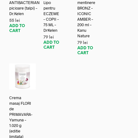
ANTIBACTERIAN
Lipo
mentinere
picioare (talpi) –
pentru
BRONZ –
Dr.Kelen
ECZEME
ICONIC
– COPII –
AMBER –
55
lei
75 ML –
200 ml –
ADD TO
DrKelen
Kanu
CART
Nature
79
lei
ADD TO
79
lei
CART
ADD TO
CART
Crema
masaj FLORI
de
PRIMAVARA-
Yamuna –
1.020 g
(editie
limitata)