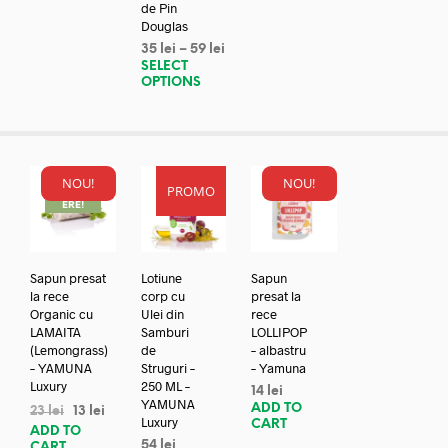
de Pin
Douglas
35
lei
–
59
lei
SELECT
OPTIONS
NOU!
NOU!
PROMO
REDUC
ERE!
Sapun presat
Lotiune
Sapun
la rece
corp cu
presat la
Organic cu
Ulei din
rece
LAMAITA
Samburi
LOLLIPOP
(Lemongrass)
de
– albastru
– YAMUNA
Struguri –
– Yamuna
Luxury
250 ML –
14
lei
YAMUNA
ADD TO
23
lei
13
lei
Luxury
CART
ADD TO
54
lei
CART