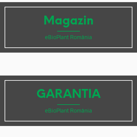
Magazin
eBioPlant România
GARANTIA
eBioPlant România