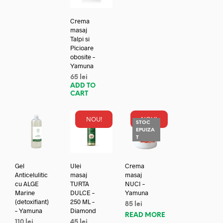
Crema
masaj
Talpi si
Picioare
obosite –
Yamuna
65
lei
ADD TO
CART
NOU!
NOU!
STOC
EPUIZA
T
Gel
Ulei
Crema
Anticelulitic
masaj
masaj
cu ALGE
TURTA
NUCI –
Marine
DULCE –
Yamuna
(detoxifiant)
250 ML –
85
lei
– Yamuna
Diamond
READ MORE
110
lei
45
lei