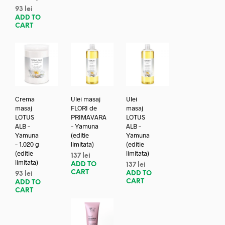
93
lei
ADD TO
CART
Crema
Ulei masaj
Ulei
masaj
FLORI de
masaj
LOTUS
PRIMAVARA
LOTUS
ALB –
– Yamuna
ALB –
Yamuna
(editie
Yamuna
– 1.020 g
limitata)
(editie
(editie
limitata)
137
lei
limitata)
ADD TO
137
lei
CART
ADD TO
93
lei
CART
ADD TO
CART