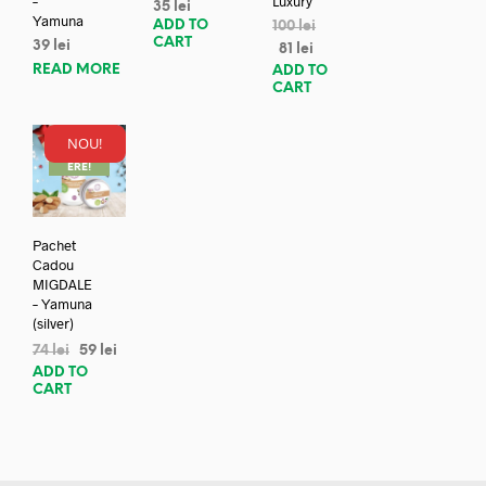
–
Luxury
35
lei
Yamuna
ADD TO
100
lei
CART
39
lei
81
lei
READ MORE
ADD TO
CART
NOU!
REDUC
ERE!
Pachet
Cadou
MIGDALE
– Yamuna
(silver)
74
lei
59
lei
ADD TO
CART