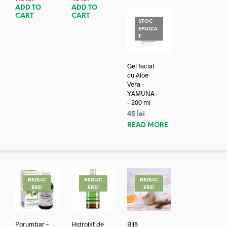
ADD TO
ADD TO
CART
CART
STOC
EPUIZA
T
Gel facial
cu Aloe
Vera –
YAMUNA
– 200 ml
45
lei
READ MORE
REDUC
REDUC
REDUC
ERE!
ERE!
ERE!
Porumbar –
Hidrolat de
Bilă