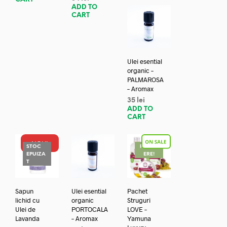
ADD TO
CART
Ulei esential
organic –
PALMAROSA
– Aromax
35
lei
ADD TO
CART
NOU!
STOC
REDUC
EPUIZA
ERE!
T
Sapun
Ulei esential
Pachet
lichid cu
organic
Struguri
Ulei de
PORTOCALA
LOVE –
Lavanda
– Aromax
Yamuna