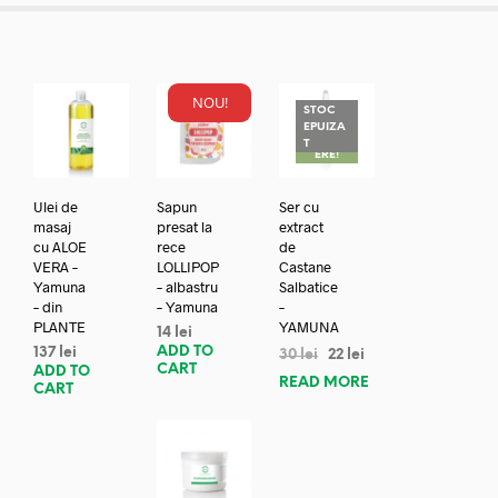
NOU!
STOC
EPUIZA
REDUC
T
ERE!
Ulei de
Sapun
Ser cu
masaj
presat la
extract
cu ALOE
rece
de
VERA –
LOLLIPOP
Castane
Yamuna
– albastru
Salbatice
– din
– Yamuna
–
PLANTE
YAMUNA
14
lei
ADD TO
137
lei
30
lei
22
lei
CART
ADD TO
READ MORE
CART