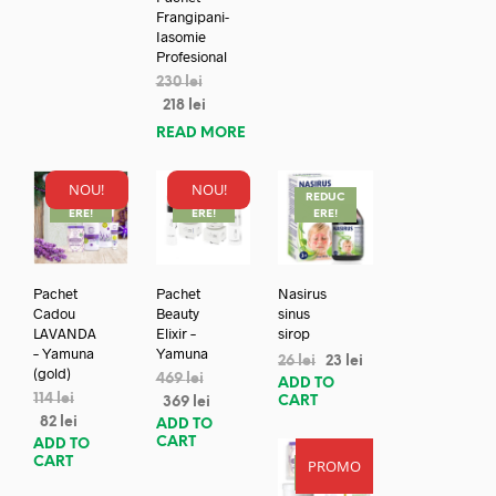
Frangipani-
Iasomie
Profesional
230
lei
218
lei
READ MORE
NOU!
NOU!
REDUC
REDUC
REDUC
ERE!
ERE!
ERE!
Pachet
Pachet
Nasirus
Cadou
Beauty
sinus
LAVANDA
Elixir –
sirop
– Yamuna
Yamuna
26
lei
23
lei
(gold)
469
lei
ADD TO
114
lei
CART
369
lei
82
lei
ADD TO
CART
ADD TO
CART
PROMO
REDUC
ERE!