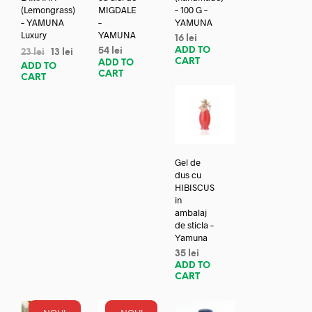
(Lemongrass)
MIGDALE
– 100 G –
– YAMUNA
–
YAMUNA
Luxury
YAMUNA
16
lei
ADD TO
54
lei
23
lei
13
lei
CART
ADD TO
ADD TO
CART
CART
Gel de
dus cu
HIBISCUS
in
ambalaj
de sticla –
Yamuna
35
lei
ADD TO
CART