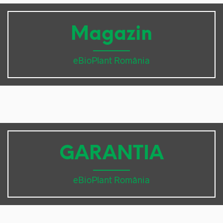
Magazin
eBioPlant România
GARANTIA
eBioPlant România