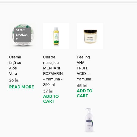
STOC
EPUIZA
T
Cremă
Ulei de
Peeling
față cu
masaj cu
AHA
Aloe
MENTA si
FRUIT
Vera
ROZMARIN
ACID –
– Yamuna –
Yamuna
26
lei
250 ml
45
lei
READ MORE
ADD TO
37
lei
CART
ADD TO
CART