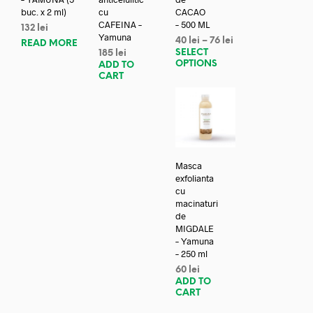
buc. x 2 ml)
cu
CACAO
CAFEINA –
– 500 ML
132
lei
Yamuna
40
lei
–
76
lei
READ MORE
SELECT
185
lei
OPTIONS
ADD TO
CART
Masca
exfolianta
cu
macinaturi
de
MIGDALE
– Yamuna
– 250 ml
60
lei
ADD TO
CART