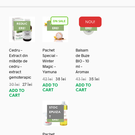
NOU!
REDUC
REDUC
REDUC
ERE!
ERE!
ERE!
Cedru –
Pachet
Balsam
Extract din
Special –
de Buze
mlădițe de
Winter
BIO – 10
cedru –
Magic –
ml –
extract
Yamuna
Aromax
gemoterapic
42
lei
38
lei
43
lei
35
lei
30
lei
27
lei
ADD TO
ADD TO
CART
CART
ADD TO
CART
STOC
EPUIZA
REDUC
T
ERE!
Pachet