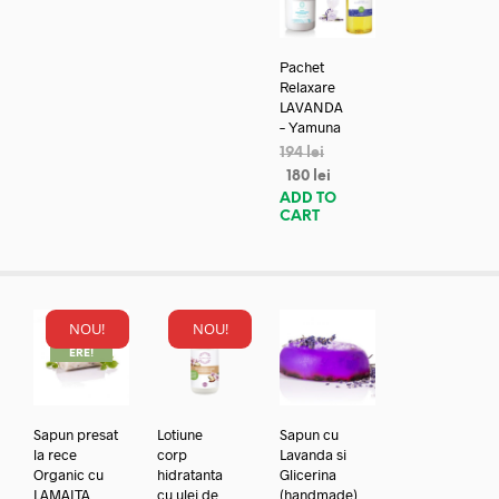
Pachet
Relaxare
LAVANDA
– Yamuna
194
lei
180
lei
ADD TO
CART
NOU!
NOU!
REDUC
ERE!
Sapun presat
Lotiune
Sapun cu
la rece
corp
Lavanda si
Organic cu
hidratanta
Glicerina
LAMAITA
cu ulei de
(handmade)