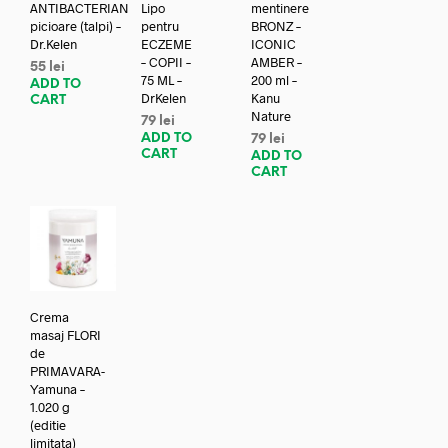
ANTIBACTERIAN
Lipo
mentinere
picioare (talpi) –
pentru
BRONZ –
Dr.Kelen
ECZEME
ICONIC
– COPII –
AMBER –
55
lei
75 ML –
200 ml –
ADD TO
DrKelen
Kanu
CART
Nature
79
lei
ADD TO
79
lei
CART
ADD TO
CART
Crema
masaj FLORI
de
PRIMAVARA-
Yamuna –
1.020 g
(editie
limitata)