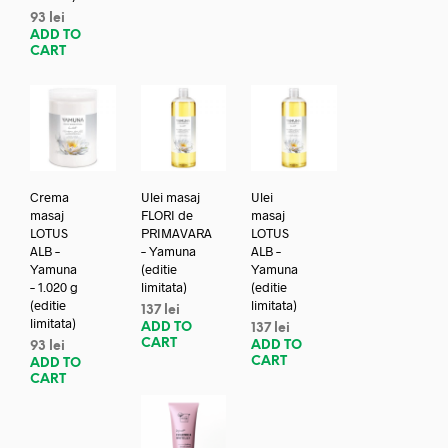
93
lei
ADD TO
CART
Crema
Ulei masaj
Ulei
masaj
FLORI de
masaj
LOTUS
PRIMAVARA
LOTUS
ALB –
– Yamuna
ALB –
Yamuna
(editie
Yamuna
– 1.020 g
limitata)
(editie
(editie
limitata)
137
lei
limitata)
ADD TO
137
lei
CART
ADD TO
93
lei
CART
ADD TO
CART