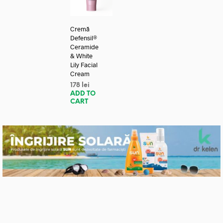
Cremă
Defensil®
Ceramide
& White
Lily Facial
Cream
178
lei
ADD TO
CART