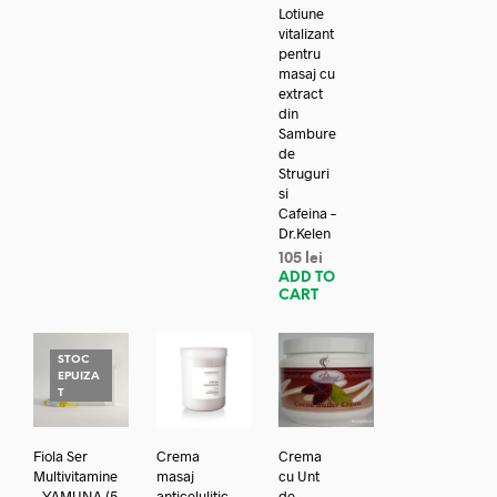
Lotiune
vitalizant
pentru
masaj cu
extract
din
Sambure
de
Struguri
si
Cafeina –
Dr.Kelen
105
lei
ADD TO
CART
STOC
EPUIZA
T
Fiola Ser
Crema
Crema
Multivitamine
masaj
cu Unt
– YAMUNA (5
anticelulitic
de