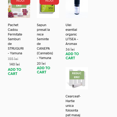
NOU!
NOU!
REDUC
ERE!
Pachet
Sapun
Ulei
Cadou
presat la
esential
Fermitate
rece
organic
Samburi
Seminte
LITSEA –
de
de
Aromax
STRUGURI
CANEPA
36
lei
– Yamuna
(Cannabis)
ADD TO
– Yamuna
CART
155
lei
20
lei
140
lei
ADD TO
ADD TO
CART
REDUC
CART
ERE!
Cearceaf-
Hartie
unica
folosinta
pat masaj