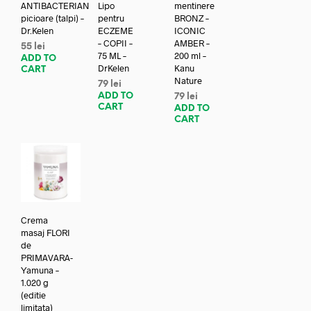
ANTIBACTERIAN
Lipo
mentinere
picioare (talpi) –
pentru
BRONZ –
Dr.Kelen
ECZEME
ICONIC
– COPII –
AMBER –
55
lei
75 ML –
200 ml –
ADD TO
DrKelen
Kanu
CART
Nature
79
lei
ADD TO
79
lei
CART
ADD TO
CART
Crema
masaj FLORI
de
PRIMAVARA-
Yamuna –
1.020 g
(editie
limitata)