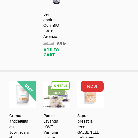
Ser
contur
Ochi BIO
– 30 ml –
Aromax
69
lei
55
lei
ADD TO
CART
NOU!
REDUC
ERE!
Crema
Pachet
Sapun
anticelulita
Lavanda
presat la
cu
LOVE –
rece
Scortisoara
Yamuna
GALBENELE
si
Luxury
– Yamuna