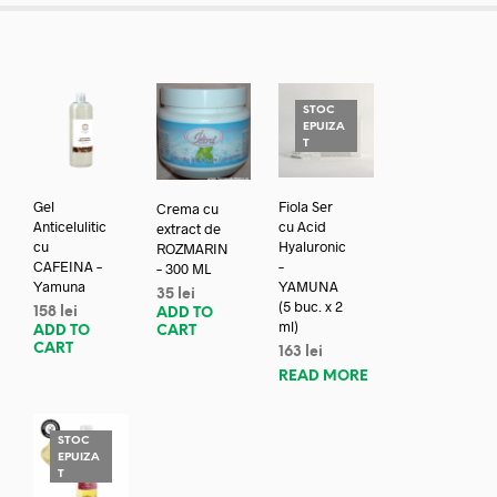
STOC
EPUIZA
T
Gel
Fiola Ser
Crema cu
Anticelulitic
cu Acid
extract de
cu
Hyaluronic
ROZMARIN
CAFEINA –
–
– 300 ML
Yamuna
YAMUNA
35
lei
(5 buc. x 2
158
lei
ADD TO
ml)
ADD TO
CART
CART
163
lei
READ MORE
STOC
EPUIZA
T