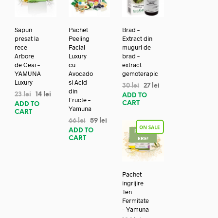
Sapun
Pachet
Brad –
presat la
Peeling
Extract din
rece
Facial
muguri de
Arbore
Luxury
brad –
de Ceai –
cu
extract
YAMUNA
Avocado
gemoterapic
Luxury
si Acid
30
lei
27
lei
din
23
lei
14
lei
ADD TO
Fructe –
CART
ADD TO
Yamuna
CART
66
lei
59
lei
ADD TO
REDUC
CART
ERE!
Pachet
ingrijire
Ten
Fermitate
– Yamuna