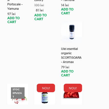
Portocale –
100
lei
14
lei
Yamuna
ADD TO
81
lei
CART
97
lei
ADD TO
ADD TO
CART
CART
Ulei esential
organic
SCORTISOARA
– Aromax
79
lei
ADD TO
CART
NOU!
NOU!
STOC
EPUIZA
T