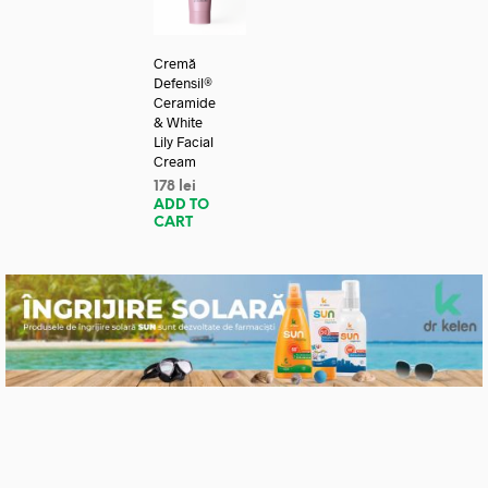
Cremă
Defensil®
Ceramide
& White
Lily Facial
Cream
178
lei
ADD TO
CART