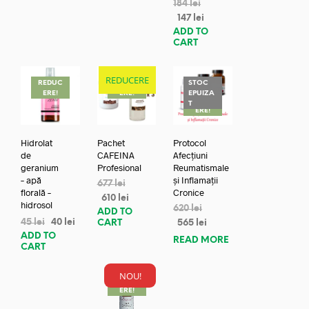
184
lei
147
lei
ADD TO
CART
REDUCERE
REDUC
REDUC
STOC
ERE!
ERE!
EPUIZA
REDUC
T
ERE!
Hidrolat
Pachet
Protocol
de
CAFEINA
Afecțiuni
geranium
Profesional
Reumatismale
– apă
și Inflamații
677
lei
florală –
Cronice
610
lei
hidrosol
620
lei
ADD TO
45
lei
40
lei
CART
565
lei
ADD TO
READ MORE
CART
NOU!
REDUC
ERE!