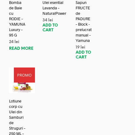
Bomba
Ulei esential
Sapun
de Baie
Lavanda –
FRUCTE
cu
NaturalPower
de
RODIE –
PADURE
34
lei
YAMUNA
– Block -
ADD TO
Luxury –
prelucrat
CART
95 G
manual –
Yamuna
24
lei
19
lei
READ MORE
ADD TO
CART
PROMO
Lotiune
corp cu
Ulei din
Samburi
de
Struguri –
250 ML –