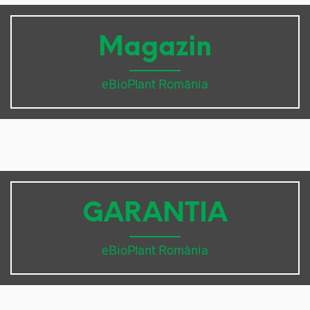
Magazin
eBioPlant România
GARANTIA
eBioPlant România