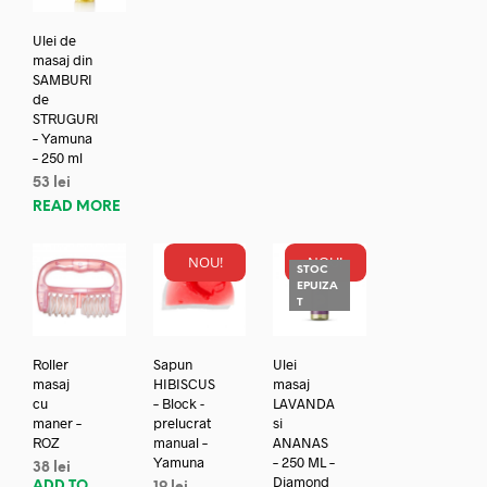
Ulei de
masaj din
SAMBURI
de
STRUGURI
– Yamuna
– 250 ml
53
lei
READ MORE
NOU!
NOU!
STOC
EPUIZA
T
Roller
Sapun
Ulei
masaj
HIBISCUS
masaj
cu
– Block -
LAVANDA
maner –
prelucrat
si
ROZ
manual –
ANANAS
Yamuna
– 250 ML –
38
lei
Diamond
ADD TO