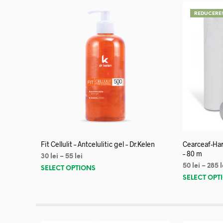
REDUCERE
Fit Cellulit – Antcelulitic gel – Dr.Kelen
Cearceaf-Har
– 80 m
30
lei
–
55
lei
50
lei
–
285
l
SELECT OPTIONS
SELECT OPT