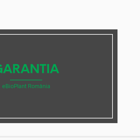
GARANTIA
eBioPlant România