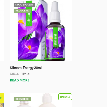
STOC EPUIZAT
REDUCERE!
Stimaral Energy 30ml
125
lei
119
lei
READ MORE
E
REDUCERE!