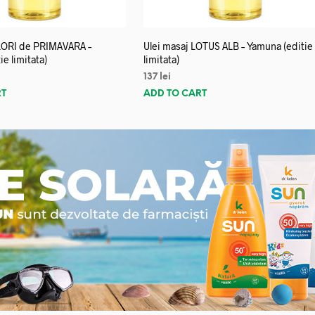
FLORI de PRIMAVARA –
Ulei masaj LOTUS ALB – Yamuna (editie
e limitata)
limitata)
137
lei
RT
ADD TO CART