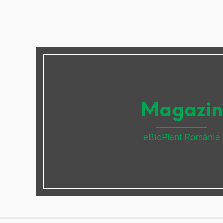
Magazin
eBioPlant România