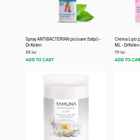
Spray ANTIBACTERIAN picioare (talpi) –
Crema Lipo p
Dr.Kelen
ML – DrKelen
55
lei
79
lei
ADD TO CART
ADD TO CA