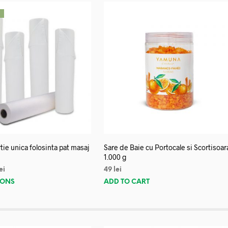
!
tie unica folosinta pat masaj
Sare de Baie cu Portocale si Scortisoar
1.000 g
ei
49
lei
IONS
ADD TO CART