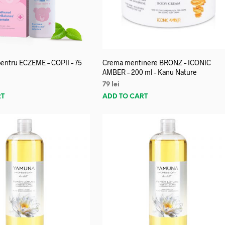
entru ECZEME – COPII – 75
Crema mentinere BRONZ – ICONIC
AMBER – 200 ml – Kanu Nature
79
lei
RT
ADD TO CART