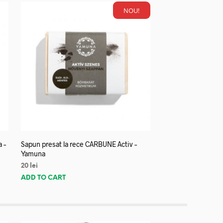
NOU!
a –
Sapun presat la rece CARBUNE Activ –
Yamuna
20
lei
ADD TO CART