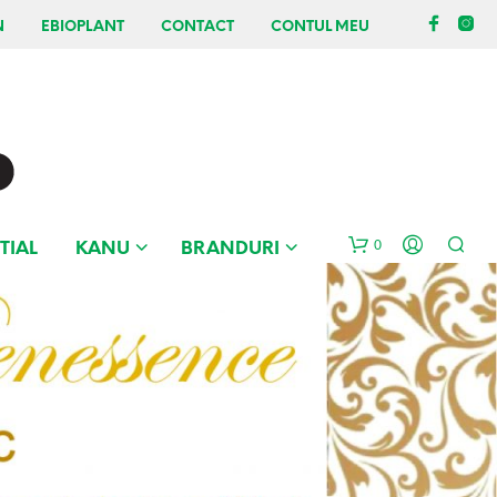
N
EBIOPLANT
CONTACT
CONTUL MEU
0
TIAL
KANU
BRANDURI