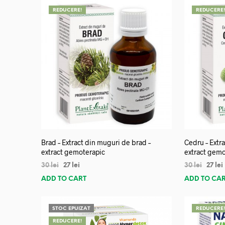
REDUCERE!
REDUCERE
Brad – Extract din muguri de brad –
Cedru – Extra
extract gemoterapic
extract gemo
30
lei
27
lei
30
lei
27
lei
ADD TO CART
ADD TO CA
STOC EPUIZAT
REDUCERE
REDUCERE!