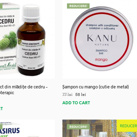
!
REDUCERE!
ct din mlădițe de cedru –
Șampon cu mango (cutie de metal)
terapic
77
lei
58
lei
ADD TO CART
RT
REDUCER
!
REDUCERE!