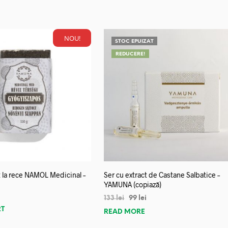
NOU!
STOC EPUIZAT
REDUCERE!
 la rece NAMOL Medicinal –
Ser cu extract de Castane Salbatice –
YAMUNA (copiază)
133
lei
99
lei
RT
READ MORE