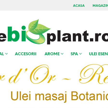
ACASA
MAGAZI
AL
ACCESORII
AROME
SPA
ULEI ESEN