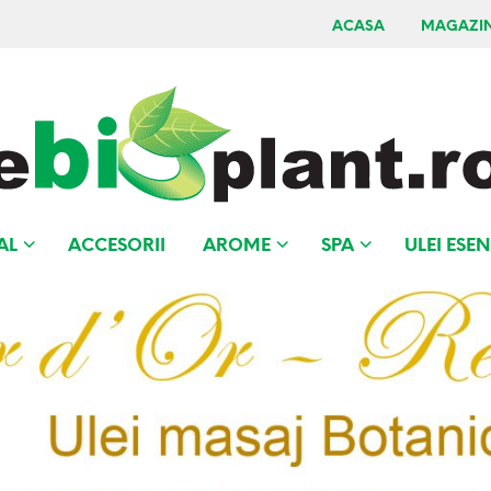
ACASA
MAGAZI
AL
ACCESORII
AROME
SPA
ULEI ESEN