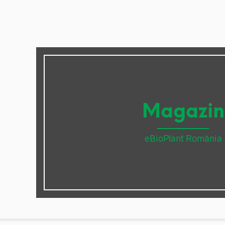
Magazin
eBioPlant România