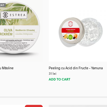
ZAT
u Măsline
Peeling cu Acid din Fructe – Yamuna
31
lei
E
ADD TO CART