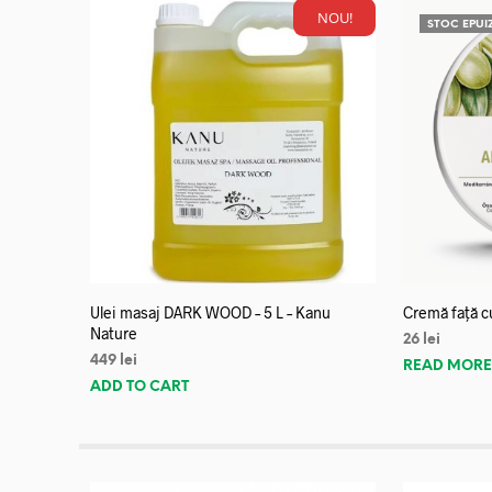
NOU!
STOC EPUI
Ulei masaj DARK WOOD – 5 L – Kanu
Cremă față c
Nature
26
lei
449
lei
READ MOR
ADD TO CART