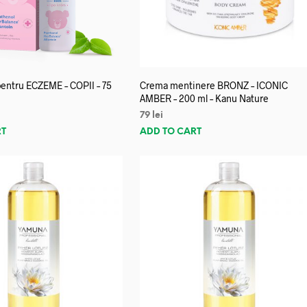
entru ECZEME – COPII – 75
Crema mentinere BRONZ – ICONIC
AMBER – 200 ml – Kanu Nature
79
lei
RT
ADD TO CART