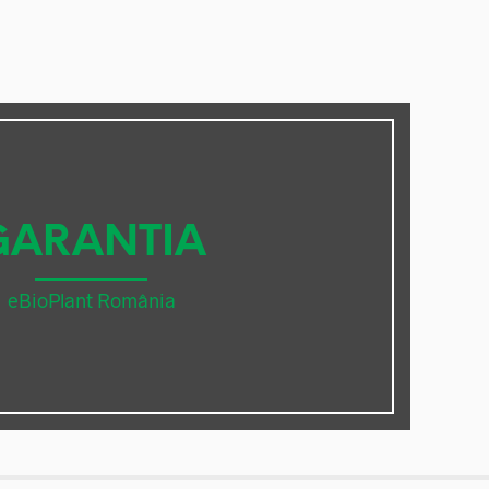
GARANTIA
eBioPlant România