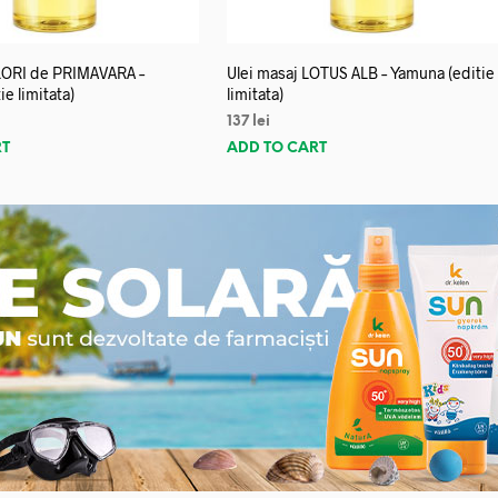
FLORI de PRIMAVARA –
Ulei masaj LOTUS ALB – Yamuna (editie
e limitata)
limitata)
137
lei
RT
ADD TO CART