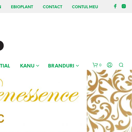
N
EBIOPLANT
CONTACT
CONTUL MEU
0
TIAL
KANU
BRANDURI