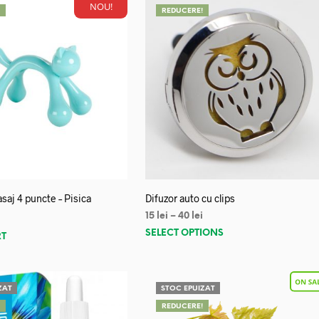
NOU!
!
REDUCERE!
saj 4 puncte – Pisica
Difuzor auto cu clips
15
lei
–
40
lei
SELECT OPTIONS
RT
ZAT
STOC EPUIZAT
!
REDUCERE!