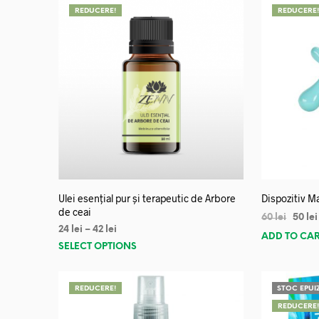
REDUCERE!
REDUCERE
Ulei esențial pur și terapeutic de Arbore
Dispozitiv Ma
de ceai
60
lei
50
lei
24
lei
–
42
lei
ADD TO CA
SELECT OPTIONS
REDUCERE!
STOC EPUI
REDUCERE