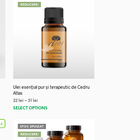
REDUCERE!
Ulei esențial pur și terapeutic de Cedru
Atlas
22
lei
–
31
lei
SELECT OPTIONS
STOC EPUIZAT
REDUCERE!