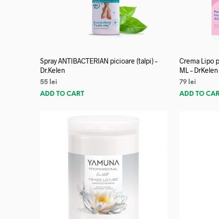
Spray ANTIBACTERIAN picioare (talpi) –
Crema Lipo p
Dr.Kelen
ML – DrKelen
55
lei
79
lei
ADD TO CART
ADD TO CA