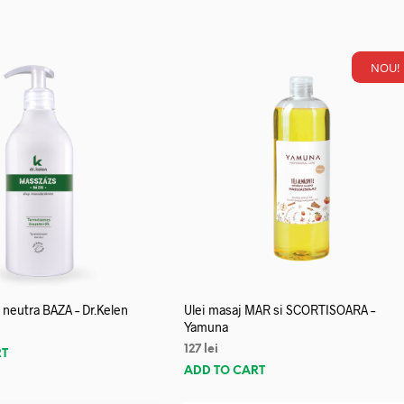
NOU!
neutra BAZA – Dr.Kelen
Ulei masaj MAR si SCORTISOARA –
Yamuna
127
lei
RT
ADD TO CART