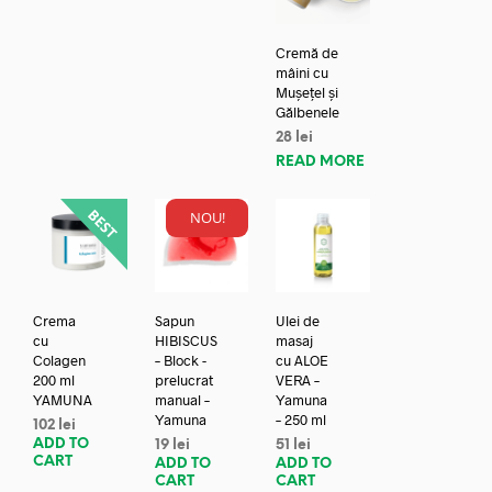
Cremă de
mâini cu
Mușețel și
Gălbenele
28
lei
READ MORE
NOU!
Crema
Sapun
Ulei de
cu
HIBISCUS
masaj
Colagen
– Block -
cu ALOE
200 ml
prelucrat
VERA –
YAMUNA
manual –
Yamuna
Yamuna
– 250 ml
102
lei
ADD TO
19
lei
51
lei
CART
ADD TO
ADD TO
CART
CART