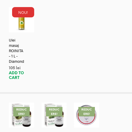
NOU!
Ulei
masaj
ROINITA
– 1 L –
Diamond
105
lei
ADD TO
CART
REDUC
REDUC
REDUC
ERE!
ERE!
ERE!