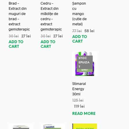
Brad –
Cedru –
Șampon
Extract din
Extract din
cu
muguri de
mlădițe de
mango
brad –
cedru –
(cutie de
extract
extract
metal)
gemoterapic
gemoterapic
77
lei
58
lei
30
lei
27
lei
30
lei
27
lei
ADD TO
CART
ADD TO
ADD TO
CART
CART
STOC
EPUIZA
REDUC
T
ERE!
Stimaral
Energy
30ml
125
lei
119
lei
READ MORE