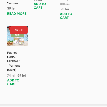
35
lei
Yamuna
ADD TO
100
lei
CART
39
lei
81
lei
READ MORE
ADD TO
CART
NOU!
REDUC
ERE!
Pachet
Cadou
MIGDALE
– Yamuna
(silver)
74
lei
59
lei
ADD TO
CART