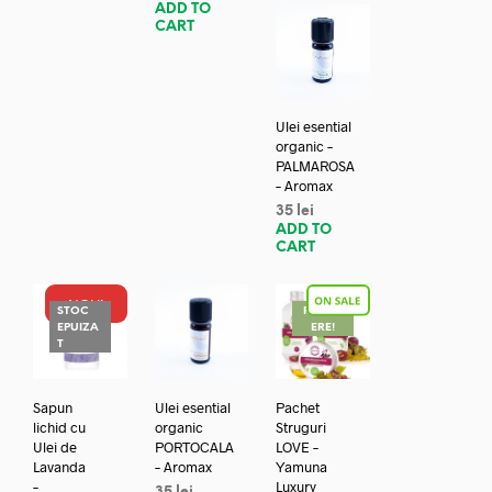
ADD TO
CART
Ulei esential
organic –
PALMAROSA
– Aromax
35
lei
ADD TO
CART
NOU!
STOC
REDUC
EPUIZA
ERE!
T
Sapun
Ulei esential
Pachet
lichid cu
organic
Struguri
Ulei de
PORTOCALA
LOVE –
Lavanda
– Aromax
Yamuna
–
Luxury