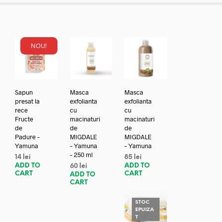
NOU!
Sapun
Masca
Masca
presat la
exfolianta
exfolianta
rece
cu
cu
Fructe
macinaturi
macinaturi
de
de
de
Padure –
MIGDALE
MIGDALE
Yamuna
– Yamuna
– Yamuna
– 250 ml
14
lei
85
lei
ADD TO
ADD TO
60
lei
CART
CART
ADD TO
CART
STOC
EPUIZA
T