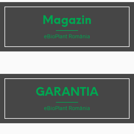
Magazin
eBioPlant România
GARANTIA
eBioPlant România