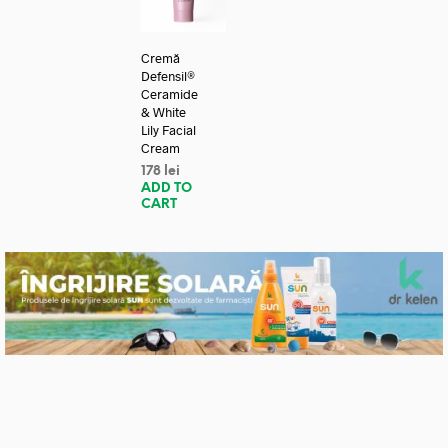
Cremă
Defensil®
Ceramide
& White
Lily Facial
Cream
178
lei
ADD TO
CART