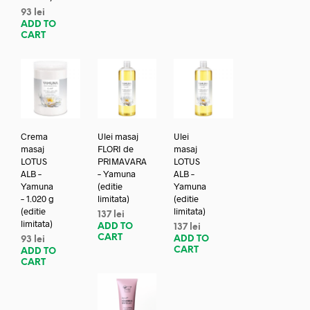
93
lei
ADD TO
CART
Crema
Ulei masaj
Ulei
masaj
FLORI de
masaj
LOTUS
PRIMAVARA
LOTUS
ALB –
– Yamuna
ALB –
Yamuna
(editie
Yamuna
– 1.020 g
limitata)
(editie
(editie
limitata)
137
lei
limitata)
ADD TO
137
lei
CART
ADD TO
93
lei
CART
ADD TO
CART