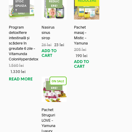
REDUCERE
STOC
REDUC
REDUC
EPUIZA
ERE!
ERE!
REDUC
T
ERE!
Program
Nasirus
Pachet
detoxifiere
sinus
masaj –
intestinală și
sirop
Mistic –
scădere în
Yamuna
26
lei
23
lei
greutate 6 zile –
205
lei
ADD TO
Vitamunda
CART
190
lei
ColonHyperdetox
ADD TO
1.560
lei
CART
1.330
lei
READ MORE
REDUC
ERE!
Pachet
Struguri
LOVE –
Yamuna
Luxury