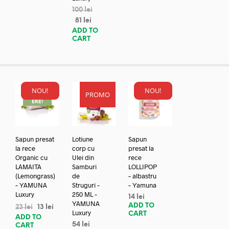
100
lei
81
lei
ADD TO
CART
NOU!
NOU!
PROMO
REDUC
ERE!
Sapun presat
Lotiune
Sapun
la rece
corp cu
presat la
Organic cu
Ulei din
rece
LAMAITA
Samburi
LOLLIPOP
(Lemongrass)
de
– albastru
– YAMUNA
Struguri –
– Yamuna
Luxury
250 ML –
14
lei
YAMUNA
ADD TO
23
lei
13
lei
Luxury
CART
ADD TO
54
lei
CART