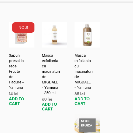
NOU!
Sapun
Masca
Masca
presat la
exfolianta
exfolianta
rece
cu
cu
Fructe
macinaturi
macinaturi
de
de
de
Padure –
MIGDALE
MIGDALE
Yamuna
– Yamuna
– Yamuna
– 250 ml
14
lei
85
lei
ADD TO
ADD TO
60
lei
CART
CART
ADD TO
CART
STOC
EPUIZA
T