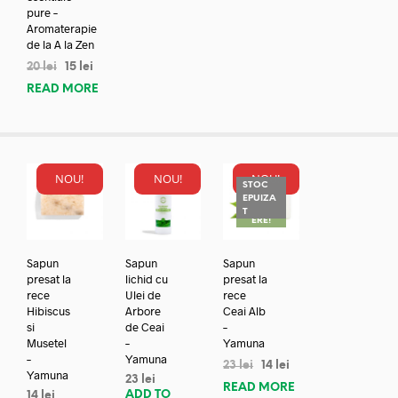
pure –
Aromaterapie
de la A la Zen
20
lei
15
lei
READ MORE
NOU!
NOU!
NOU!
STOC
EPUIZA
REDUC
T
ERE!
Sapun
Sapun
Sapun
presat la
lichid cu
presat la
rece
Ulei de
rece
Hibiscus
Arbore
Ceai Alb
si
de Ceai
–
Musetel
–
Yamuna
–
Yamuna
23
lei
14
lei
Yamuna
23
lei
READ MORE
ADD TO
14
lei