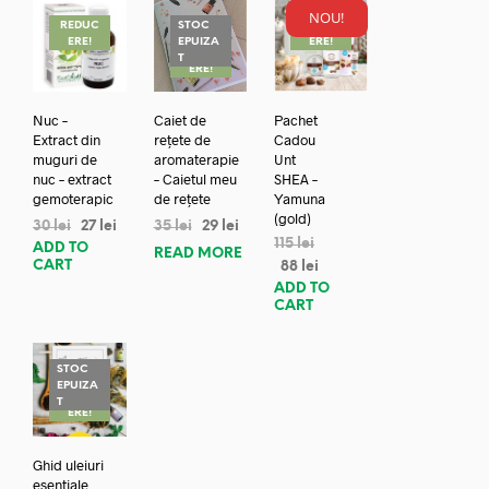
NOU!
REDUC
STOC
REDUC
ERE!
EPUIZA
ERE!
REDUC
T
ERE!
Nuc –
Caiet de
Pachet
Extract din
rețete de
Cadou
muguri de
aromaterapie
Unt
nuc – extract
– Caietul meu
SHEA –
gemoterapic
de rețete
Yamuna
(gold)
30
lei
27
lei
35
lei
29
lei
115
lei
ADD TO
READ MORE
CART
88
lei
ADD TO
CART
STOC
EPUIZA
REDUC
T
ERE!
Ghid uleiuri
esentiale