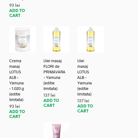
93
lei
ADD TO
CART
Crema
Ulei masaj
Ulei
masaj
FLORI de
masaj
LOTUS
PRIMAVARA
LOTUS
ALB –
– Yamuna
ALB –
Yamuna
(editie
Yamuna
– 1.020 g
limitata)
(editie
(editie
limitata)
137
lei
limitata)
ADD TO
137
lei
CART
ADD TO
93
lei
CART
ADD TO
CART