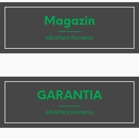
Magazin
eBioPlant România
GARANTIA
eBioPlant România