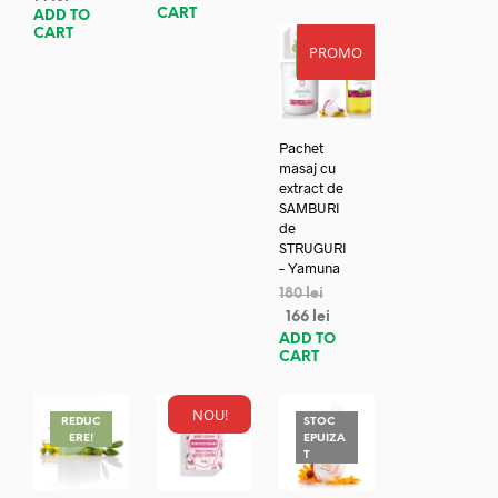
CART
ADD TO
CART
PROMO
REDUC
ERE!
Pachet
masaj cu
extract de
SAMBURI
de
STRUGURI
– Yamuna
180
lei
166
lei
ADD TO
CART
NOU!
REDUC
STOC
ERE!
EPUIZA
T