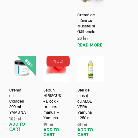
Cremă de
mâini cu
Mușețel și
Gălbenele
28
lei
READ MORE
NOU!
Crema
Sapun
Ulei de
cu
HIBISCUS
masaj
Colagen
– Block -
cu ALOE
200 ml
prelucrat
VERA –
YAMUNA
manual –
Yamuna
Yamuna
– 250 ml
102
lei
ADD TO
19
lei
51
lei
CART
ADD TO
ADD TO
CART
CART