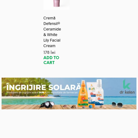
Cremă
Defensil®
Ceramide
& White
Lily Facial
Cream
178
lei
ADD TO
CART