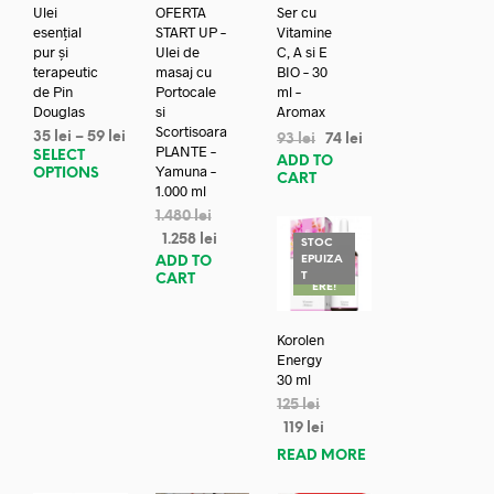
Ulei
OFERTA
Ser cu
esențial
START UP –
Vitamine
pur și
Ulei de
C, A si E
terapeutic
masaj cu
BIO – 30
de Pin
Portocale
ml –
Douglas
si
Aromax
Scortisoara
35
lei
–
59
lei
93
lei
74
lei
PLANTE –
SELECT
ADD TO
Yamuna –
OPTIONS
CART
1.000 ml
1.480
lei
1.258
lei
STOC
EPUIZA
ADD TO
REDUC
T
CART
ERE!
Korolen
Energy
30 ml
125
lei
119
lei
READ MORE