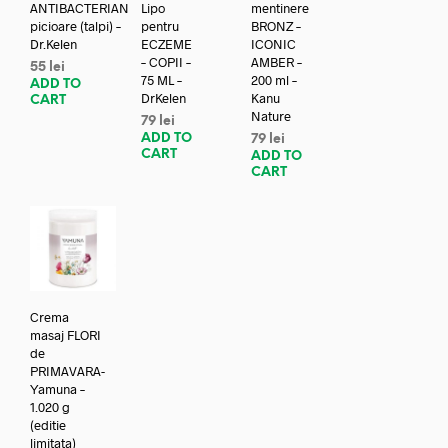
ANTIBACTERIAN
Lipo
mentinere
picioare (talpi) –
pentru
BRONZ –
Dr.Kelen
ECZEME
ICONIC
– COPII –
AMBER –
55
lei
75 ML –
200 ml –
ADD TO
DrKelen
Kanu
CART
Nature
79
lei
ADD TO
79
lei
CART
ADD TO
CART
Crema
masaj FLORI
de
PRIMAVARA-
Yamuna –
1.020 g
(editie
limitata)