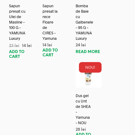
Sapun
Sapun
Bomba
presat cu
presat la
de Baie
Ulei de
rece
cu
Masline –
Floare
Galbenele
100 G –
de
– 95 G –
YAMUNA
CIRES –
YAMUNA
Luxury
Yamuna
Luxury
14
lei
24
lei
23
lei
14
lei
ADD TO
ADD TO
READ MORE
CART
CART
NOU!
Dus gel
cu Unt
de SHEA
–
Yamuna
– NOU
28
lei
ADD TO