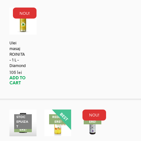
NOU!
Ulei
masaj
ROINITA
– 1 L –
Diamond
105
lei
ADD TO
CART
NOU!
STOC
REDUC
REDUC
EPUIZA
ERE!
ERE!
REDUC
T
ERE!