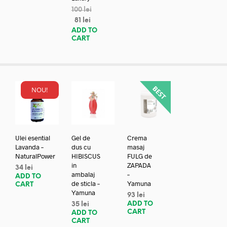
100
lei
81
lei
ADD TO
CART
NOU!
Ulei esential
Gel de
Crema
Lavanda –
dus cu
masaj
NaturalPower
HIBISCUS
FULG de
in
ZAPADA
34
lei
ambalaj
–
ADD TO
de sticla –
Yamuna
CART
Yamuna
93
lei
ADD TO
35
lei
CART
ADD TO
CART