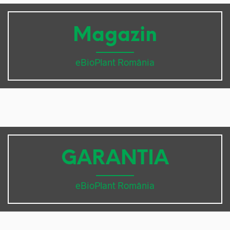
Magazin
eBioPlant România
GARANTIA
eBioPlant România