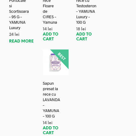
Portocale
rece
rece cu
si
Floare
Testosteron
Scortisoara
de
– YAMUNA
– 95 G –
CIRES –
Luxury –
YAMUNA
Yamuna
100 G
Luxury
14
lei
18
lei
ADD TO
ADD TO
24
lei
CART
CART
READ MORE
Sapun
presat la
rece cu
LAVANDA
–
YAMUNA
– 100 G
14
lei
ADD TO
CART