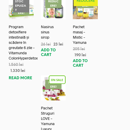
REDUCERE
STOC
REDUC
REDUC
EPUIZA
ERE!
ERE!
REDUC
T
ERE!
Program
Nasirus
Pachet
detoxifiere
sinus
masaj –
intestinală și
sirop
Mistic –
scădere în
Yamuna
26
lei
23
lei
greutate 6 zile –
205
lei
ADD TO
Vitamunda
CART
190
lei
ColonHyperdetox
ADD TO
1.560
lei
CART
1.330
lei
READ MORE
REDUC
ERE!
Pachet
Struguri
LOVE –
Yamuna
Luxury