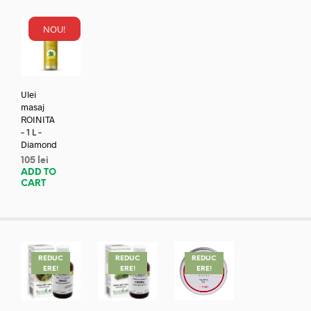
NOU!
Ulei
masaj
ROINITA
– 1 L –
Diamond
105
lei
ADD TO
CART
REDUC
REDUC
REDUC
ERE!
ERE!
ERE!