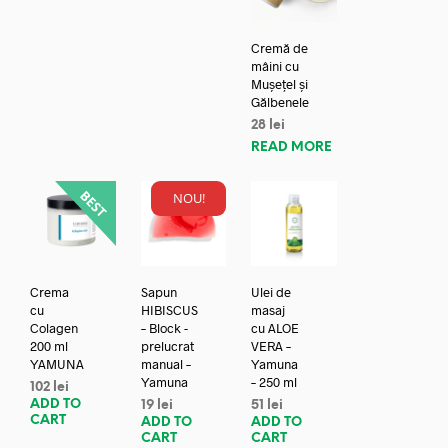
Cremă de
mâini cu
Mușețel și
Gălbenele
28
lei
READ MORE
NOU!
Crema
Sapun
Ulei de
cu
HIBISCUS
masaj
Colagen
– Block -
cu ALOE
200 ml
prelucrat
VERA –
YAMUNA
manual –
Yamuna
Yamuna
– 250 ml
102
lei
ADD TO
19
lei
51
lei
CART
ADD TO
ADD TO
CART
CART