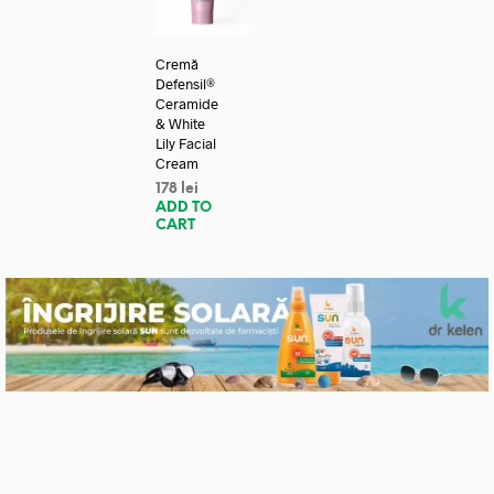
Cremă
Defensil®
Ceramide
& White
Lily Facial
Cream
178
lei
ADD TO
CART