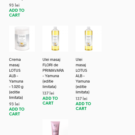
93
lei
ADD TO
CART
Crema
Ulei masaj
Ulei
masaj
FLORI de
masaj
LOTUS
PRIMAVARA
LOTUS
ALB –
– Yamuna
ALB –
Yamuna
(editie
Yamuna
– 1.020 g
limitata)
(editie
(editie
limitata)
137
lei
limitata)
ADD TO
137
lei
CART
ADD TO
93
lei
CART
ADD TO
CART