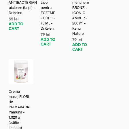
ANTIBACTERIAN
Lipo
mentinere
picioare (talpi) –
pentru
BRONZ –
Dr.Kelen
ECZEME
ICONIC
– COPII –
AMBER –
55
lei
75 ML –
200 ml –
ADD TO
DrKelen
Kanu
CART
Nature
79
lei
ADD TO
79
lei
CART
ADD TO
CART
Crema
masaj FLORI
de
PRIMAVARA-
Yamuna –
1.020 g
(editie
limitata)