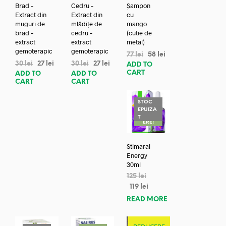
Brad –
Cedru –
Șampon
Extract din
Extract din
cu
muguri de
mlădițe de
mango
brad –
cedru –
(cutie de
extract
extract
metal)
gemoterapic
gemoterapic
77
lei
58
lei
30
lei
27
lei
30
lei
27
lei
ADD TO
CART
ADD TO
ADD TO
CART
CART
STOC
EPUIZA
REDUC
T
ERE!
Stimaral
Energy
30ml
125
lei
119
lei
READ MORE