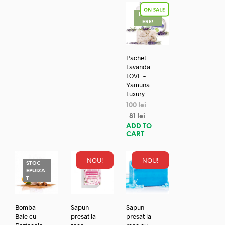
REDUC
ERE!
Pachet
Lavanda
LOVE –
Yamuna
Luxury
100
lei
81
lei
ADD TO
CART
NOU!
NOU!
STOC
EPUIZA
T
Bomba
Sapun
Sapun
Baie cu
presat la
presat la