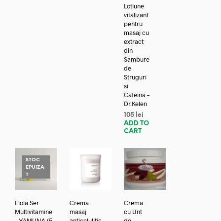
Lotiune
vitalizant
pentru
masaj cu
extract
din
Sambure
de
Struguri
si
Cafeina –
Dr.Kelen
105
lei
ADD TO
CART
STOC
EPUIZA
T
Fiola Ser
Crema
Crema
Multivitamine
masaj
cu Unt
– YAMUNA (5
anticelulitic
de