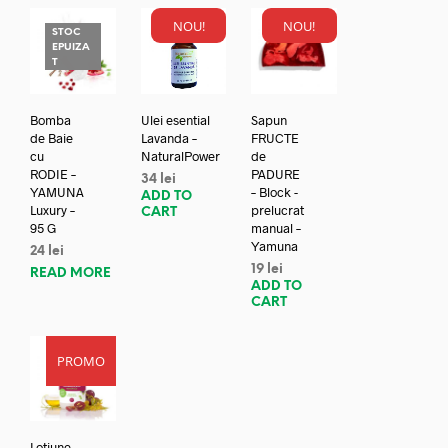
NOU!
NOU!
STOC
EPUIZA
T
Bomba
Ulei esential
Sapun
de Baie
Lavanda –
FRUCTE
cu
NaturalPower
de
RODIE –
PADURE
34
lei
YAMUNA
– Block -
ADD TO
Luxury –
prelucrat
CART
95 G
manual –
Yamuna
24
lei
19
lei
READ MORE
ADD TO
CART
PROMO
Lotiune