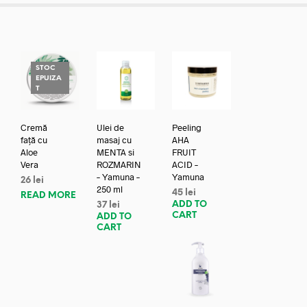
STOC
EPUIZA
T
Cremă
Ulei de
Peeling
față cu
masaj cu
AHA
Aloe
MENTA si
FRUIT
Vera
ROZMARIN
ACID –
– Yamuna –
Yamuna
26
lei
250 ml
45
lei
READ MORE
ADD TO
37
lei
CART
ADD TO
CART