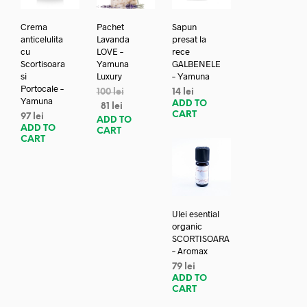
Crema
Pachet
Sapun
anticelulita
Lavanda
presat la
cu
LOVE –
rece
Scortisoara
Yamuna
GALBENELE
si
Luxury
– Yamuna
Portocale –
100
lei
14
lei
Yamuna
ADD TO
81
lei
CART
97
lei
ADD TO
ADD TO
CART
CART
Ulei esential
organic
SCORTISOARA
– Aromax
79
lei
ADD TO
CART