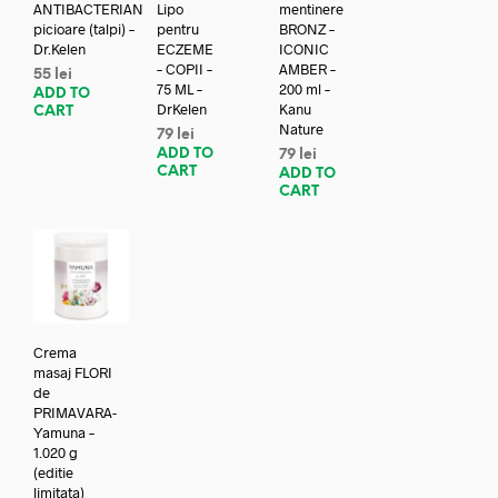
ANTIBACTERIAN
Lipo
mentinere
picioare (talpi) –
pentru
BRONZ –
Dr.Kelen
ECZEME
ICONIC
– COPII –
AMBER –
55
lei
75 ML –
200 ml –
ADD TO
DrKelen
Kanu
CART
Nature
79
lei
ADD TO
79
lei
CART
ADD TO
CART
Crema
masaj FLORI
de
PRIMAVARA-
Yamuna –
1.020 g
(editie
limitata)