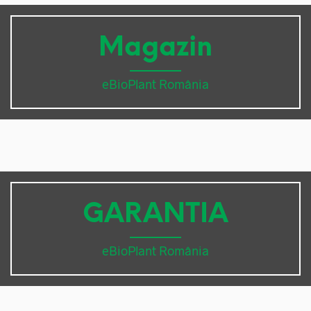
Magazin
eBioPlant România
GARANTIA
eBioPlant România