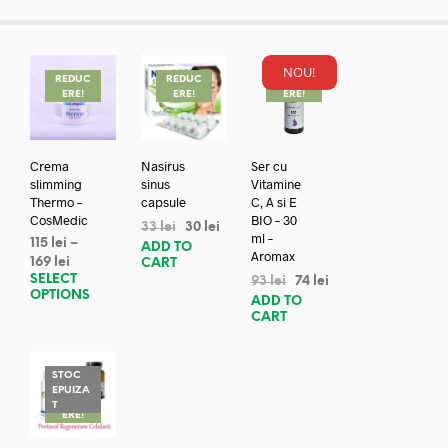
NOU!
REDUC
REDUC
REDUC
ERE!
ERE!
ERE!
Crema
Nasirus
Ser cu
slimming
sinus
Vitamine
Thermo –
capsule
C, A si E
CosMedic
BIO – 30
33
lei
30
lei
ml –
115
lei
–
ADD TO
Aromax
169
lei
CART
SELECT
93
lei
74
lei
OPTIONS
ADD TO
CART
STOC
EPUIZA
REDUC
T
ERE!