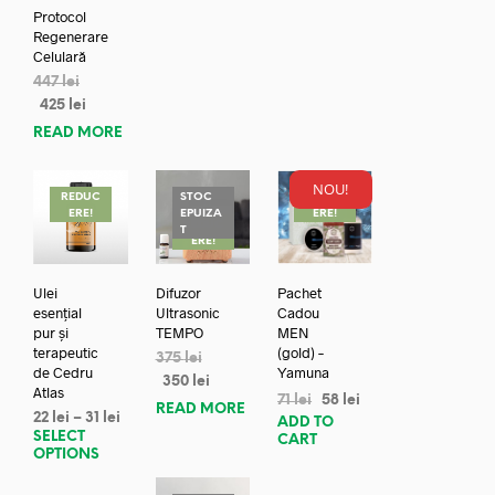
Protocol
Regenerare
Celulară
447
lei
425
lei
READ MORE
NOU!
REDUC
STOC
REDUC
ERE!
EPUIZA
ERE!
REDUC
T
ERE!
Ulei
Difuzor
Pachet
esențial
Ultrasonic
Cadou
pur și
TEMPO
MEN
terapeutic
(gold) –
375
lei
de Cedru
Yamuna
350
lei
Atlas
71
lei
58
lei
READ MORE
22
lei
–
31
lei
ADD TO
SELECT
CART
OPTIONS