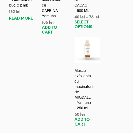
buc. x 2 ml)
cu
CACAO
CAFEINA –
– 500 ML
132
lei
Yamuna
40
lei
–
76
lei
READ MORE
SELECT
185
lei
OPTIONS
ADD TO
CART
Masca
exfolianta
cu
macinaturi
de
MIGDALE
– Yamuna
– 250 ml
60
lei
ADD TO
CART