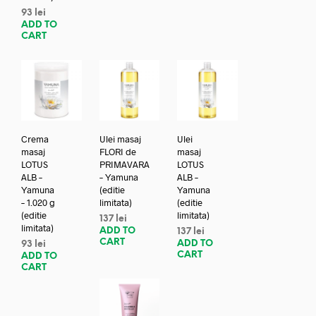
93
lei
ADD TO
CART
Crema
Ulei masaj
Ulei
masaj
FLORI de
masaj
LOTUS
PRIMAVARA
LOTUS
ALB –
– Yamuna
ALB –
Yamuna
(editie
Yamuna
– 1.020 g
limitata)
(editie
(editie
limitata)
137
lei
limitata)
ADD TO
137
lei
CART
ADD TO
93
lei
CART
ADD TO
CART