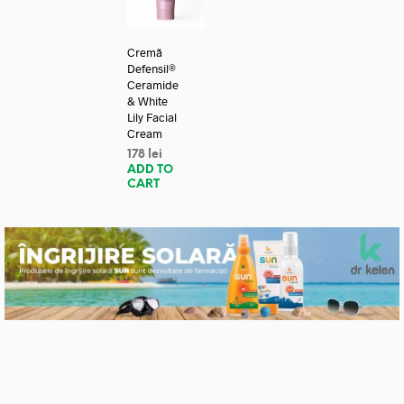
Cremă
Defensil®
Ceramide
& White
Lily Facial
Cream
178
lei
ADD TO
CART