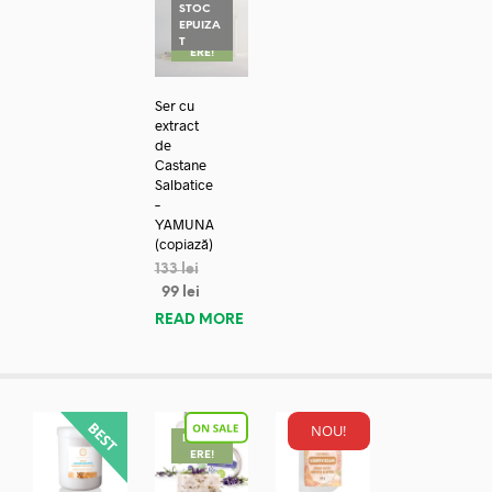
STOC
EPUIZA
REDUC
T
ERE!
Ser cu
extract
de
Castane
Salbatice
–
YAMUNA
(copiază)
133
lei
99
lei
READ MORE
NOU!
REDUC
ERE!