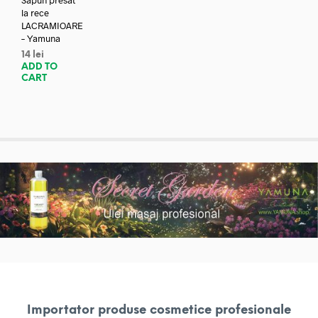
Sapun presat
la rece
LACRAMIOARE
– Yamuna
14
lei
ADD TO
CART
Importator produse cosmetice profesionale