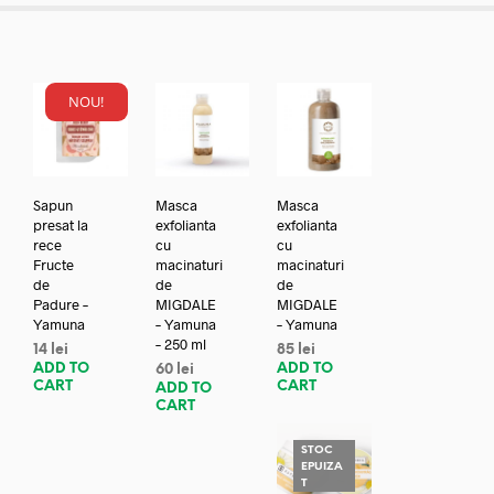
NOU!
Sapun
Masca
Masca
presat la
exfolianta
exfolianta
rece
cu
cu
Fructe
macinaturi
macinaturi
de
de
de
Padure –
MIGDALE
MIGDALE
Yamuna
– Yamuna
– Yamuna
– 250 ml
14
lei
85
lei
ADD TO
ADD TO
60
lei
CART
CART
ADD TO
CART
STOC
EPUIZA
T