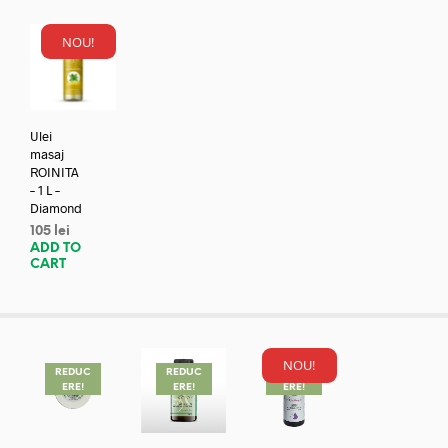
NOU!
Ulei
masaj
ROINITA
– 1 L –
Diamond
105
lei
ADD TO
CART
NOU!
REDUC
REDUC
REDUC
ERE!
ERE!
ERE!