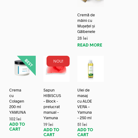
Cremă de
mâini cu
Mușețel și
Gălbenele
28
lei
READ MORE
NOU!
Crema
Sapun
Ulei de
cu
HIBISCUS
masaj
Colagen
– Block -
cu ALOE
200 ml
prelucrat
VERA –
YAMUNA
manual –
Yamuna
Yamuna
– 250 ml
102
lei
ADD TO
19
lei
51
lei
CART
ADD TO
ADD TO
CART
CART