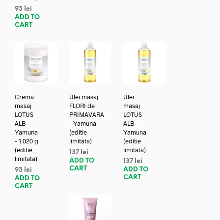
93
lei
ADD TO
CART
Crema
Ulei masaj
Ulei
masaj
FLORI de
masaj
LOTUS
PRIMAVARA
LOTUS
ALB –
– Yamuna
ALB –
Yamuna
(editie
Yamuna
– 1.020 g
limitata)
(editie
(editie
limitata)
137
lei
limitata)
ADD TO
137
lei
CART
ADD TO
93
lei
CART
ADD TO
CART