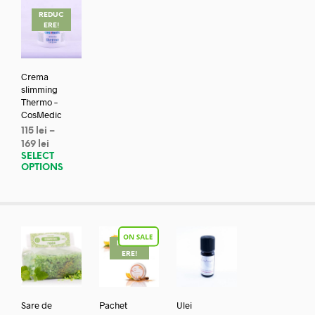
REDUC
ERE!
Crema
slimming
Thermo –
CosMedic
115
lei
–
169
lei
SELECT
OPTIONS
REDUC
ERE!
Sare de
Pachet
Ulei