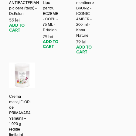
ANTIBACTERIAN
Lipo
mentinere
picioare (talpi) –
pentru
BRONZ –
Dr.Kelen
ECZEME
ICONIC
– COPII –
AMBER –
55
lei
75 ML –
200 ml –
ADD TO
DrKelen
Kanu
CART
Nature
79
lei
ADD TO
79
lei
CART
ADD TO
CART
Crema
masaj FLORI
de
PRIMAVARA-
Yamuna –
1.020 g
(editie
limitata)