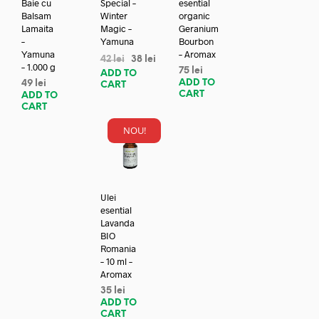
Baie cu
Special –
esential
Balsam
Winter
organic
Lamaita
Magic –
Geranium
–
Yamuna
Bourbon
Yamuna
– Aromax
42
lei
38
lei
– 1.000 g
75
lei
ADD TO
ADD TO
49
lei
CART
CART
ADD TO
CART
NOU!
Ulei
esential
Lavanda
BIO
Romania
– 10 ml –
Aromax
35
lei
ADD TO
CART