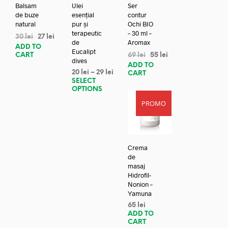
Balsam
Ulei
Ser
de buze
esențial
contur
natural
pur și
Ochi BIO
terapeutic
– 30 ml –
30
lei
27
lei
de
Aromax
ADD TO
Eucalipt
CART
69
lei
55
lei
dives
ADD TO
20
lei
–
29
lei
CART
SELECT
OPTIONS
PROMO
Crema
de
masaj
Hidrofil-
Nonion –
Yamuna
65
lei
ADD TO
CART