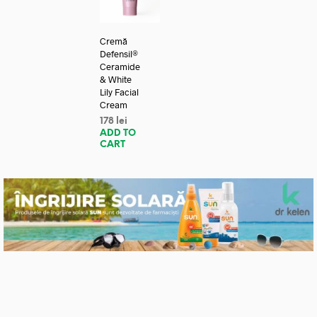
Cremă
Defensil®
Ceramide
& White
Lily Facial
Cream
178
lei
ADD TO
CART