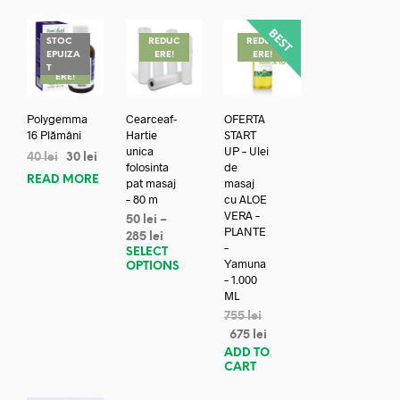
STOC
REDUC
REDUC
EPUIZA
ERE!
ERE!
REDUC
T
ERE!
Polygemma
Cearceaf-
OFERTA
16 Plămâni
Hartie
START
unica
UP – Ulei
40
lei
30
lei
folosinta
de
READ MORE
pat masaj
masaj
– 80 m
cu ALOE
VERA –
50
lei
–
PLANTE
285
lei
–
SELECT
Yamuna
OPTIONS
– 1.000
ML
755
lei
675
lei
ADD TO
CART