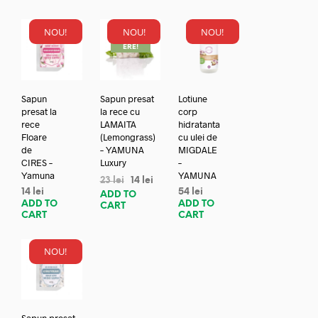
NOU!
NOU!
NOU!
REDUC
ERE!
Sapun
Sapun presat
Lotiune
presat la
la rece cu
corp
rece
LAMAITA
hidratanta
Floare
(Lemongrass)
cu ulei de
de
– YAMUNA
MIGDALE
CIRES –
Luxury
–
Yamuna
YAMUNA
23
lei
14
lei
14
lei
54
lei
ADD TO
ADD TO
ADD TO
CART
CART
CART
NOU!