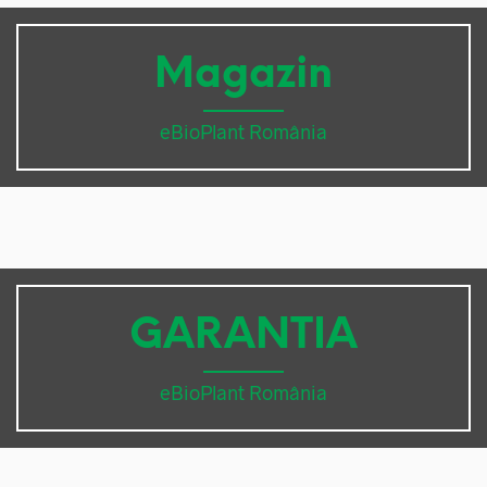
Magazin
eBioPlant România
GARANTIA
eBioPlant România