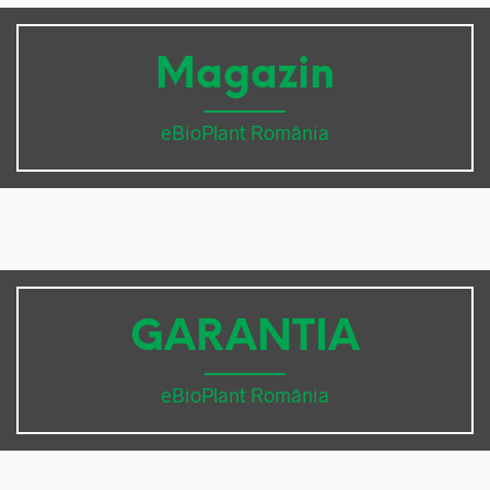
Magazin
eBioPlant România
GARANTIA
eBioPlant România