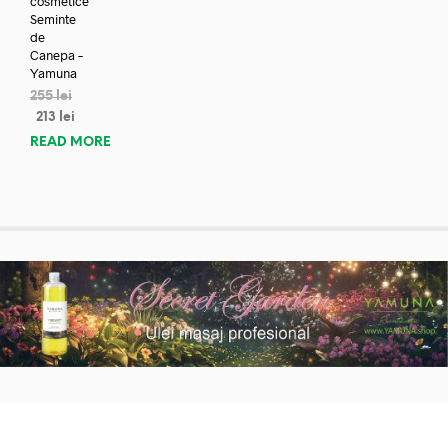
cosmetice
Seminte
de
Canepa –
Yamuna
255
lei
213
lei
READ MORE