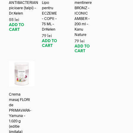
ANTIBACTERIAN
Lipo
mentinere
picioare (talpi) –
pentru
BRONZ –
Dr.Kelen
ECZEME
ICONIC
– COPII –
AMBER –
55
lei
75 ML –
200 ml –
ADD TO
DrKelen
Kanu
CART
Nature
79
lei
ADD TO
79
lei
CART
ADD TO
CART
Crema
masaj FLORI
de
PRIMAVARA-
Yamuna –
1.020 g
(editie
limitata)