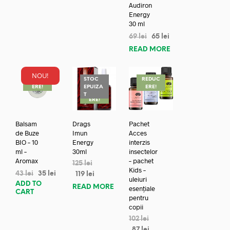
Audiron
Energy
30 ml
69
lei
65
lei
READ MORE
NOU!
REDUC
STOC
REDUC
ERE!
EPUIZA
ERE!
REDUC
T
ERE!
Balsam
Drags
Pachet
de Buze
Imun
Acces
BIO – 10
Energy
interzis
ml –
30ml
insectelor
Aromax
– pachet
125
lei
Kids –
43
lei
35
lei
119
lei
uleiuri
ADD TO
READ MORE
esențiale
CART
pentru
copii
102
lei
87
lei