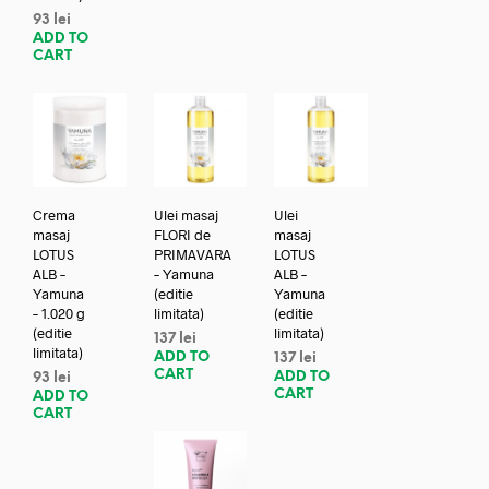
93
lei
ADD TO
CART
Crema
Ulei masaj
Ulei
masaj
FLORI de
masaj
LOTUS
PRIMAVARA
LOTUS
ALB –
– Yamuna
ALB –
Yamuna
(editie
Yamuna
– 1.020 g
limitata)
(editie
(editie
limitata)
137
lei
limitata)
ADD TO
137
lei
CART
ADD TO
93
lei
CART
ADD TO
CART