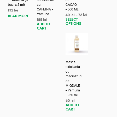
buc. x 2 ml)
cu
CACAO
CAFEINA –
– 500 ML
132
lei
Yamuna
40
lei
–
76
lei
READ MORE
SELECT
185
lei
OPTIONS
ADD TO
CART
Masca
exfolianta
cu
macinaturi
de
MIGDALE
– Yamuna
– 250 ml
60
lei
ADD TO
CART