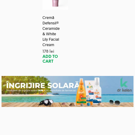
Cremă
Defensil®
Ceramide
& White
Lily Facial
Cream
178
lei
ADD TO
CART