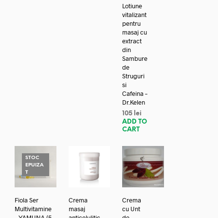
Lotiune
vitalizant
pentru
masaj cu
extract
din
Sambure
de
Struguri
si
Cafeina –
Dr.Kelen
105
lei
ADD TO
CART
STOC
EPUIZA
T
Fiola Ser
Crema
Crema
Multivitamine
masaj
cu Unt
– YAMUNA (5
anticelulitic
de