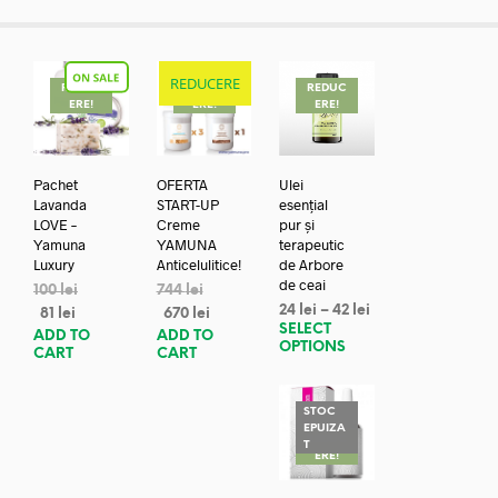
REDUCERE
REDUC
REDUC
REDUC
ERE!
ERE!
ERE!
Pachet
OFERTA
Ulei
Lavanda
START-UP
esențial
LOVE –
Creme
pur și
Yamuna
YAMUNA
terapeutic
Luxury
Anticelulitice!
de Arbore
de ceai
100
lei
744
lei
24
lei
–
42
lei
81
lei
670
lei
SELECT
ADD TO
ADD TO
OPTIONS
CART
CART
STOC
EPUIZA
REDUC
T
ERE!