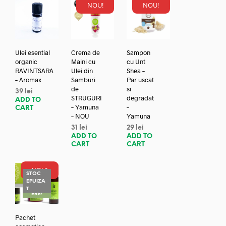
NOU!
NOU!
Ulei esential
Crema de
Sampon
organic
Maini cu
cu Unt
RAVINTSARA
Ulei din
Shea –
– Aromax
Samburi
Par uscat
de
si
39
lei
STRUGURI
degradat
ADD TO
– Yamuna
–
CART
– NOU
Yamuna
31
lei
29
lei
ADD TO
ADD TO
CART
CART
NOU!
STOC
EPUIZA
REDUC
T
ERE!
Pachet