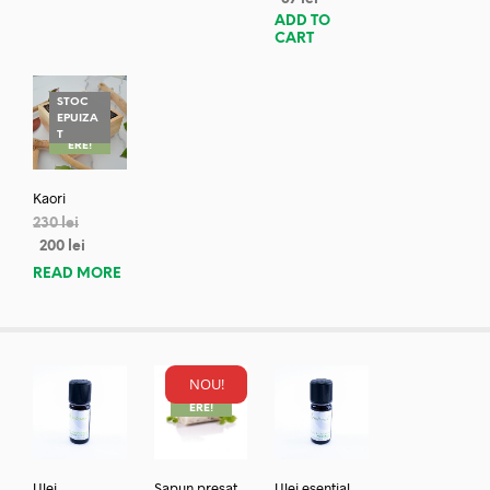
ADD TO
CART
STOC
EPUIZA
REDUC
T
ERE!
Kaori
230
lei
200
lei
READ MORE
NOU!
REDUC
ERE!
Ulei
Sapun presat
Ulei esential