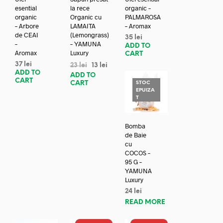
esential
la rece
organic –
organic
Organic cu
PALMAROSA
– Arbore
LAMAITA
– Aromax
de CEAI
(Lemongrass)
35
lei
–
– YAMUNA
ADD TO
Aromax
Luxury
CART
37
lei
23
lei
13
lei
ADD TO
ADD TO
CART
CART
STOC
EPUIZA
T
Bomba
de Baie
cu
COCOS –
95 G –
YAMUNA
Luxury
24
lei
READ MORE