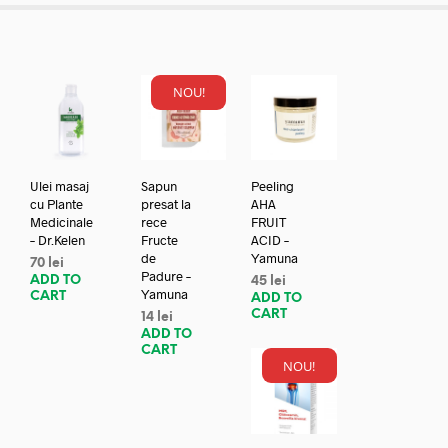
NOU!
Ulei masaj
Sapun
Peeling
cu Plante
presat la
AHA
Medicinale
rece
FRUIT
– Dr.Kelen
Fructe
ACID –
de
Yamuna
70
lei
Padure –
ADD TO
45
lei
Yamuna
CART
ADD TO
CART
14
lei
ADD TO
CART
NOU!