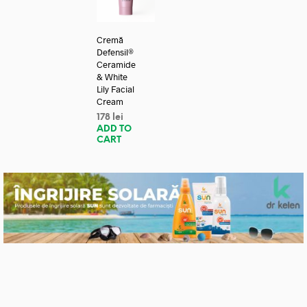
Cremă
Defensil®
Ceramide
& White
Lily Facial
Cream
178
lei
ADD TO
CART