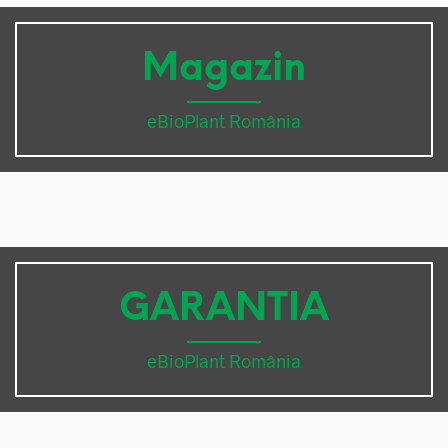
Magazin
eBioPlant România
GARANTIA
eBioPlant România