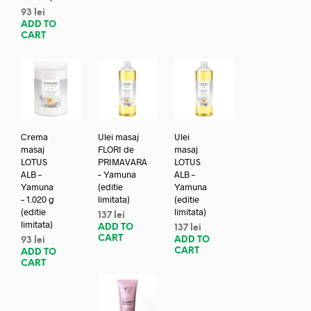
93
lei
ADD TO
CART
Crema
Ulei masaj
Ulei
masaj
FLORI de
masaj
LOTUS
PRIMAVARA
LOTUS
ALB –
– Yamuna
ALB –
Yamuna
(editie
Yamuna
– 1.020 g
limitata)
(editie
(editie
limitata)
137
lei
limitata)
ADD TO
137
lei
CART
ADD TO
93
lei
CART
ADD TO
CART