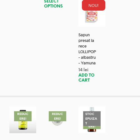
SELECT
NOU!
OPTIONS
Sapun
presat la
rece
LOLLIPOP
– albastru
– Yamuna
14
lei
ADD TO
CART
REDUC
REDUC
STOC
ERE!
ERE!
EPUIZA
REDUC
T
ERE!