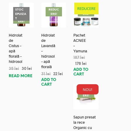
REDUCERE
STOC
REDUC
REDUC
EPUIZA
ERE!
ERE!
REDUC
T
ERE!
Hidrolat
Hidrolat
Pachet
de
de
ACNEE
Cistus –
Lavandă
–
apă
–
Yamuna
florală –
hidrosol
187
lei
hidrosol
– apă
178
lei
florală
35
lei
30
lei
ADD TO
31
lei
22
lei
CART
READ MORE
ADD TO
CART
NOU!
REDUC
ERE!
Sapun presat
la rece
Organic cu