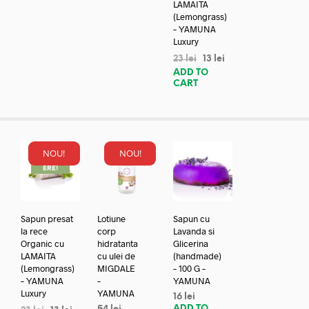
LAMAITA
(Lemongrass)
– YAMUNA
Luxury
23
lei
13
lei
ADD TO
CART
NOU!
NOU!
REDUC
ERE!
Sapun presat
Lotiune
Sapun cu
la rece
corp
Lavanda si
Organic cu
hidratanta
Glicerina
LAMAITA
cu ulei de
(handmade)
(Lemongrass)
MIGDALE
– 100 G –
– YAMUNA
–
YAMUNA
Luxury
YAMUNA
16
lei
ADD TO