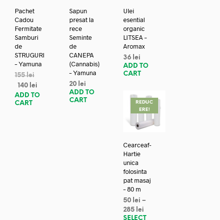
Pachet
Sapun
Ulei
Cadou
presat la
esential
Fermitate
rece
organic
Samburi
Seminte
LITSEA –
de
de
Aromax
STRUGURI
CANEPA
36
lei
– Yamuna
(Cannabis)
ADD TO
– Yamuna
CART
155
lei
20
lei
140
lei
ADD TO
ADD TO
CART
REDUC
CART
ERE!
Cearceaf-
Hartie
unica
folosinta
pat masaj
– 80 m
50
lei
–
285
lei
SELECT