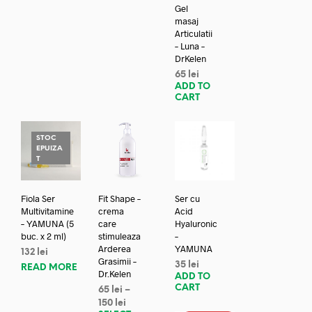
Gel
masaj
Articulatii
– Luna –
DrKelen
65
lei
ADD TO
CART
STOC
EPUIZA
T
Fiola Ser
Fit Shape –
Ser cu
Multivitamine
crema
Acid
– YAMUNA (5
care
Hyaluronic
buc. x 2 ml)
stimuleaza
–
Arderea
YAMUNA
132
lei
Grasimii –
35
lei
READ MORE
Dr.Kelen
ADD TO
CART
65
lei
–
150
lei