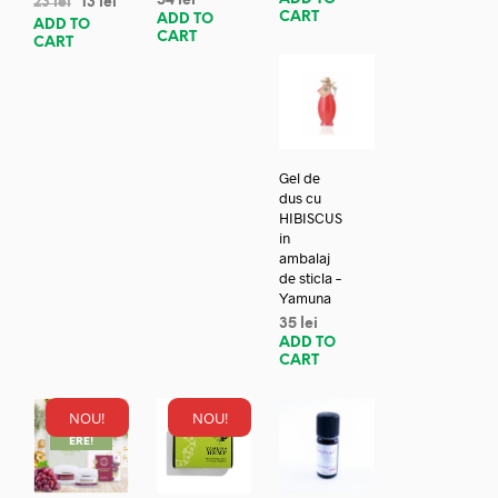
54
lei
23
lei
13
lei
CART
ADD TO
ADD TO
CART
CART
Gel de
dus cu
HIBISCUS
in
ambalaj
de sticla –
Yamuna
35
lei
ADD TO
CART
NOU!
NOU!
REDUC
ERE!