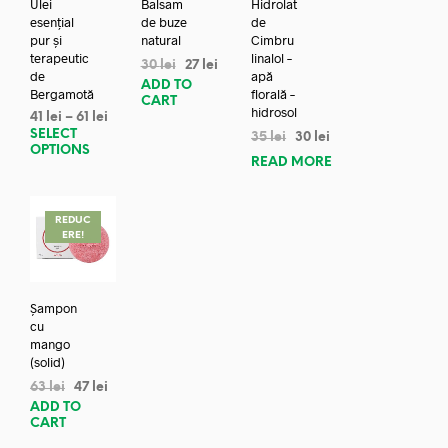
Ulei
Balsam
Hidrolat
esențial
de buze
de
pur și
natural
Cimbru
terapeutic
linalol –
30
lei
27
lei
de
apă
ADD TO
Bergamotă
florală –
CART
hidrosol
41
lei
–
61
lei
SELECT
35
lei
30
lei
OPTIONS
READ MORE
REDUC
ERE!
Șampon
cu
mango
(solid)
63
lei
47
lei
ADD TO
CART