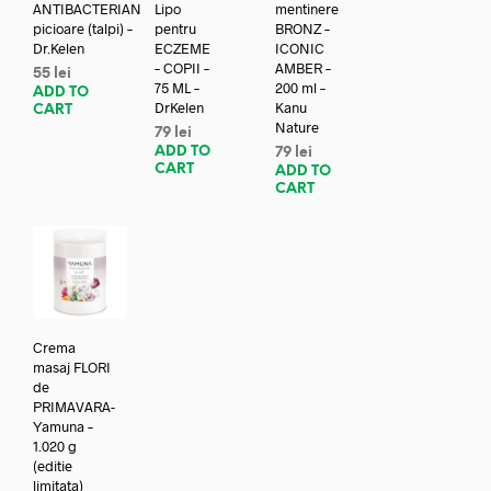
ANTIBACTERIAN
Lipo
mentinere
picioare (talpi) –
pentru
BRONZ –
Dr.Kelen
ECZEME
ICONIC
– COPII –
AMBER –
55
lei
75 ML –
200 ml –
ADD TO
DrKelen
Kanu
CART
Nature
79
lei
ADD TO
79
lei
CART
ADD TO
CART
Crema
masaj FLORI
de
PRIMAVARA-
Yamuna –
1.020 g
(editie
limitata)