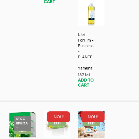
CART
Ulei
ForHim –
Business
–
PLANTE
–
Yamuna
137
lei
ADD TO
CART
NOU!
NOU!
STOC
REDUC
REDUC
EPUIZA
ERE!
ERE!
REDUC
T
ERE!