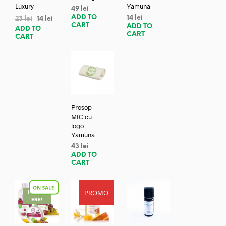
Luxury
Yamuna
49
lei
ADD TO
14
lei
23
lei
14
lei
CART
ADD TO
ADD TO
CART
CART
Prosop
MIC cu
logo
Yamuna
43
lei
ADD TO
CART
PROMO
REDUC
ERE!