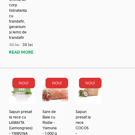
corp
hidratanta
cu
trandafir,
geranium
și lemn de
trandafir
40
lei
38
lei
READ MORE
NOU!
NOU!
NOU!
REDUC
ERE!
Sapun presat
Sare de
Sapun
la rece cu
Baie cu
presat la
LAMAITA
Rodie –
rece
(Lemongrass)
Yamuna
COCOS
– YAMUNA
– 1.000 g
–