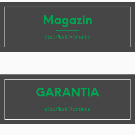
Magazin
eBioPlant România
GARANTIA
eBioPlant România