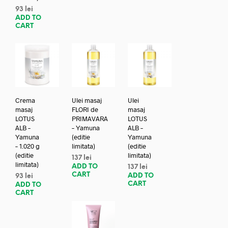
93
lei
ADD TO
CART
Crema
Ulei masaj
Ulei
masaj
FLORI de
masaj
LOTUS
PRIMAVARA
LOTUS
ALB –
– Yamuna
ALB –
Yamuna
(editie
Yamuna
– 1.020 g
limitata)
(editie
(editie
limitata)
137
lei
limitata)
ADD TO
137
lei
CART
ADD TO
93
lei
CART
ADD TO
CART