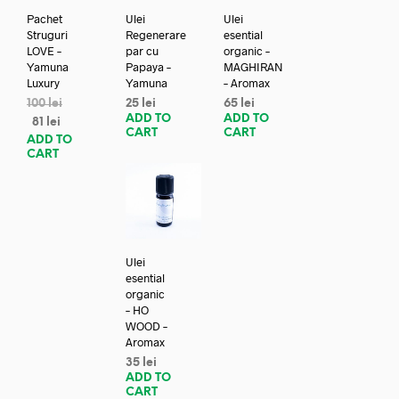
Pachet
Ulei
Ulei
Struguri
Regenerare
esential
LOVE –
par cu
organic –
Yamuna
Papaya –
MAGHIRAN
Luxury
Yamuna
– Aromax
100
lei
25
lei
65
lei
ADD TO
ADD TO
81
lei
CART
CART
ADD TO
CART
Ulei
esential
organic
– HO
WOOD –
Aromax
35
lei
ADD TO
CART