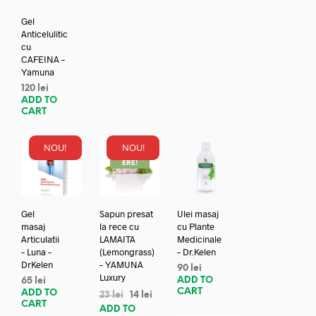
Gel
Anticelulitic
cu
CAFEINA –
Yamuna
120
lei
ADD TO
CART
NOU!
NOU!
REDUC
ERE!
Gel
Sapun presat
Ulei masaj
masaj
la rece cu
cu Plante
Articulatii
LAMAITA
Medicinale
– Luna –
(Lemongrass)
– Dr.Kelen
DrKelen
– YAMUNA
90
lei
Luxury
ADD TO
65
lei
CART
ADD TO
23
lei
14
lei
CART
ADD TO