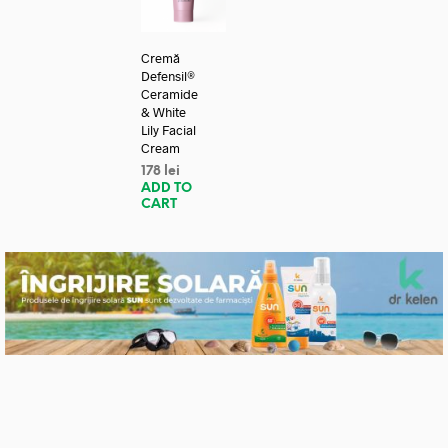
Cremă
Defensil®
Ceramide
& White
Lily Facial
Cream
178
lei
ADD TO
CART