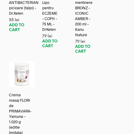
ANTIBACTERIAN
Lipo
mentinere
picioare (talpi) –
pentru
BRONZ –
Dr.Kelen
ECZEME
ICONIC
– COPII –
AMBER –
55
lei
75 ML –
200 ml –
ADD TO
DrKelen
Kanu
CART
Nature
79
lei
ADD TO
79
lei
CART
ADD TO
CART
Crema
masaj FLORI
de
PRIMAVARA-
Yamuna –
1.020 g
(editie
limitata)