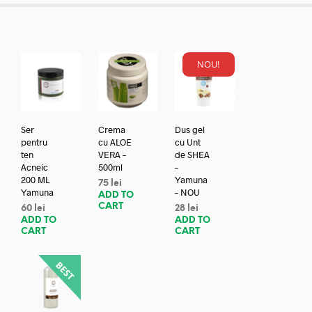
NOU!
Ser
Crema
Dus gel
pentru
cu ALOE
cu Unt
ten
VERA –
de SHEA
Acneic
500ml
–
200 ML
Yamuna
75
lei
Yamuna
– NOU
ADD TO
CART
60
lei
28
lei
ADD TO
ADD TO
CART
CART