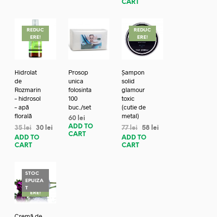
CART
REDUC
REDUC
ERE!
ERE!
Hidrolat
Prosop
Șampon
de
unica
solid
Rozmarin
folosinta
glamour
– hidrosol
100
toxic
– apă
buc./set
(cutie de
florală
metal)
60
lei
ADD TO
35
lei
30
lei
77
lei
58
lei
CART
ADD TO
ADD TO
CART
CART
STOC
EPUIZA
REDUC
T
ERE!
Cremă de