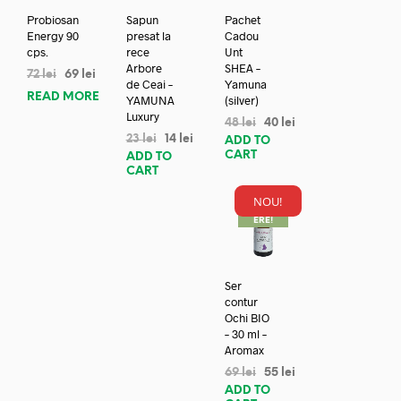
Probiosan
Sapun
Pachet
Energy 90
presat la
Cadou
cps.
rece
Unt
Arbore
SHEA –
72
lei
69
lei
de Ceai –
Yamuna
READ MORE
YAMUNA
(silver)
Luxury
48
lei
40
lei
23
lei
14
lei
ADD TO
CART
ADD TO
CART
NOU!
REDUC
ERE!
Ser
contur
Ochi BIO
– 30 ml –
Aromax
69
lei
55
lei
ADD TO