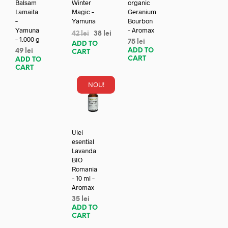
Balsam
Winter
organic
Lamaita
Magic –
Geranium
–
Yamuna
Bourbon
Yamuna
– Aromax
42
lei
38
lei
– 1.000 g
75
lei
ADD TO
ADD TO
49
lei
CART
CART
ADD TO
CART
NOU!
Ulei
esential
Lavanda
BIO
Romania
– 10 ml –
Aromax
35
lei
ADD TO
CART