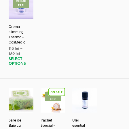
REDUC
ERE!
Crema
slimming
Thermo –
CosMedic
115
lei
–
169
lei
SELECT
OPTIONS
REDUC
ERE!
Sare de
Pachet
Ulei
Baie cu
Special –
esential