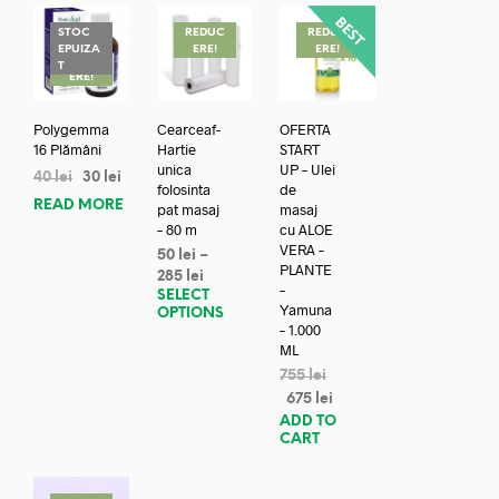
STOC
REDUC
REDUC
EPUIZA
ERE!
ERE!
REDUC
T
ERE!
Polygemma
Cearceaf-
OFERTA
16 Plămâni
Hartie
START
unica
UP – Ulei
40
lei
30
lei
folosinta
de
READ MORE
pat masaj
masaj
– 80 m
cu ALOE
VERA –
50
lei
–
PLANTE
285
lei
–
SELECT
Yamuna
OPTIONS
– 1.000
ML
755
lei
675
lei
ADD TO
CART