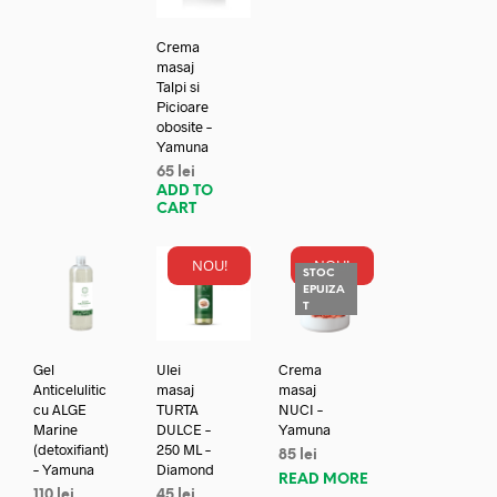
Crema
masaj
Talpi si
Picioare
obosite –
Yamuna
65
lei
ADD TO
CART
NOU!
NOU!
STOC
EPUIZA
T
Gel
Ulei
Crema
Anticelulitic
masaj
masaj
cu ALGE
TURTA
NUCI –
Marine
DULCE –
Yamuna
(detoxifiant)
250 ML –
85
lei
– Yamuna
Diamond
READ MORE
110
lei
45
lei