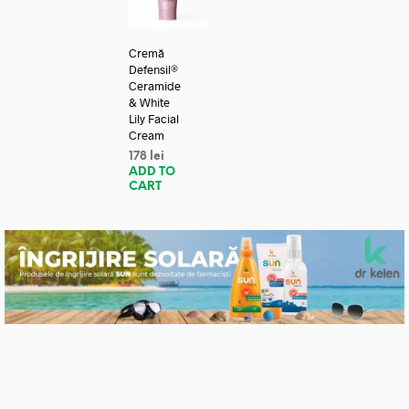
Cremă
Defensil®
Ceramide
& White
Lily Facial
Cream
178
lei
ADD TO
CART