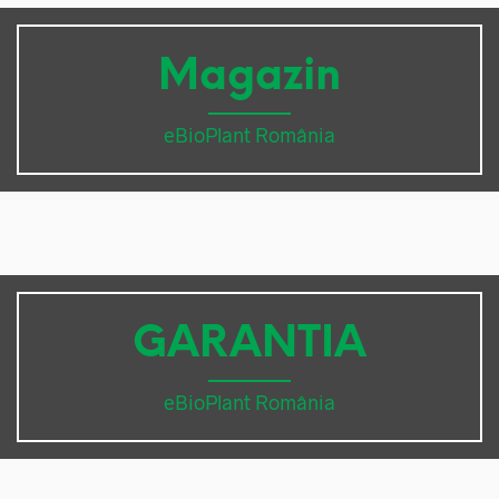
Magazin
eBioPlant România
GARANTIA
eBioPlant România