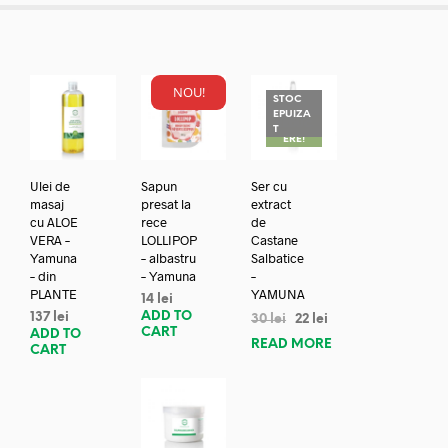
NOU!
STOC
EPUIZA
REDUC
T
ERE!
Ulei de
Sapun
Ser cu
masaj
presat la
extract
cu ALOE
rece
de
VERA –
LOLLIPOP
Castane
Yamuna
– albastru
Salbatice
– din
– Yamuna
–
PLANTE
YAMUNA
14
lei
ADD TO
137
lei
30
lei
22
lei
CART
ADD TO
READ MORE
CART