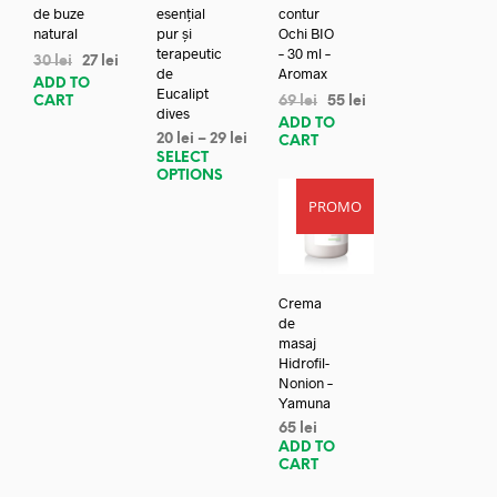
de buze
esențial
contur
natural
pur și
Ochi BIO
terapeutic
– 30 ml –
30
lei
27
lei
de
Aromax
ADD TO
Eucalipt
CART
69
lei
55
lei
dives
ADD TO
20
lei
–
29
lei
CART
SELECT
OPTIONS
PROMO
Crema
de
masaj
Hidrofil-
Nonion –
Yamuna
65
lei
ADD TO
CART