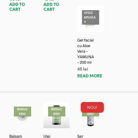
ADD TO
ADD TO
CART
CART
STOC
EPUIZA
T
Gel facial
cu Aloe
Vera –
YAMUNA
– 200 ml
45
lei
READ MORE
NOU!
REDUC
REDUC
REDUC
ERE!
ERE!
ERE!
Balsam
Ulei
Ser