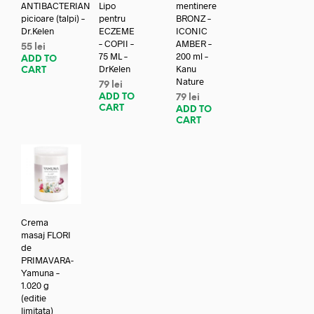
ANTIBACTERIAN
Lipo
mentinere
picioare (talpi) –
pentru
BRONZ –
Dr.Kelen
ECZEME
ICONIC
– COPII –
AMBER –
55
lei
75 ML –
200 ml –
ADD TO
DrKelen
Kanu
CART
Nature
79
lei
ADD TO
79
lei
CART
ADD TO
CART
Crema
masaj FLORI
de
PRIMAVARA-
Yamuna –
1.020 g
(editie
limitata)