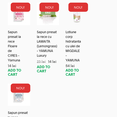
NOU!
NOU!
NOU!
REDUC
ERE!
Sapun
Sapun presat
Lotiune
presat la
la rece cu
corp
rece
LAMAITA
hidratanta
Floare
(Lemongrass)
cu ulei de
de
– YAMUNA
MIGDALE
CIRES –
Luxury
–
Yamuna
YAMUNA
23
lei
14
lei
14
lei
54
lei
ADD TO
ADD TO
ADD TO
CART
CART
CART
NOU!
Sapun presat