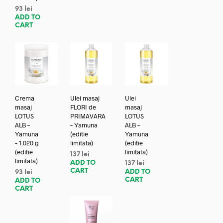
93
lei
ADD TO
CART
Crema
Ulei masaj
Ulei
masaj
FLORI de
masaj
LOTUS
PRIMAVARA
LOTUS
ALB –
– Yamuna
ALB –
Yamuna
(editie
Yamuna
– 1.020 g
limitata)
(editie
(editie
limitata)
137
lei
limitata)
ADD TO
137
lei
CART
ADD TO
93
lei
CART
ADD TO
CART