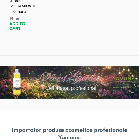
la rece
LACRAMIOARE
– Yamuna
14
lei
ADD TO
CART
Importator produse cosmetice profesionale
Yamuna.