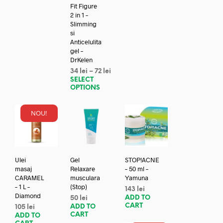
Fit Figure
2 in 1 –
Slimming
si
Anticelulita
gel –
DrKelen
34
lei
–
72
lei
SELECT
OPTIONS
NOU!
Ulei
Gel
STOP!ACNE
masaj
Relaxare
– 50 ml –
CARAMEL
musculara
Yamuna
– 1 L –
(Stop)
143
lei
Diamond
ADD TO
50
lei
CART
ADD TO
105
lei
CART
ADD TO