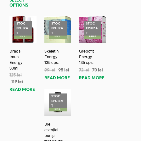
SELECT
OPTIONS
STOC
STOC
STOC
EPUIZA
EPUIZA
EPUIZA
REDUC
REDUC
REDUC
T
T
T
ERE!
ERE!
ERE!
Drags
Skeletin
Grepofit
Imun
Energy
Energy
Energy
135 cps.
135 cps.
30ml
99
lei
95
lei
72
lei
70
lei
125
lei
READ MORE
READ MORE
119
lei
READ MORE
STOC
EPUIZA
REDUC
T
ERE!
Ulei
esențial
pur și
terapeutic