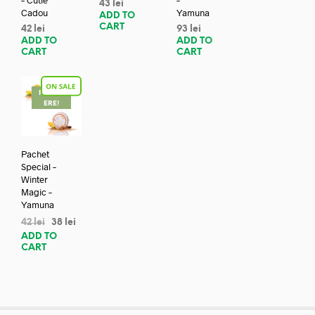
43
lei
Cadou
Yamuna
ADD TO
CART
42
lei
93
lei
ADD TO
ADD TO
CART
CART
REDUC
ERE!
Pachet
Special –
Winter
Magic –
Yamuna
42
lei
38
lei
ADD TO
CART