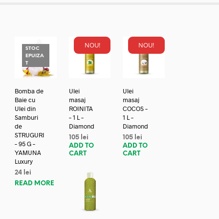
NOU!
NOU!
STOC
EPUIZA
T
Bomba de
Ulei
Ulei
Baie cu
masaj
masaj
Ulei din
ROINITA
COCOS –
Samburi
– 1 L –
1 L –
de
Diamond
Diamond
STRUGURI
105
lei
105
lei
– 95 G –
ADD TO
ADD TO
YAMUNA
CART
CART
Luxury
24
lei
READ MORE