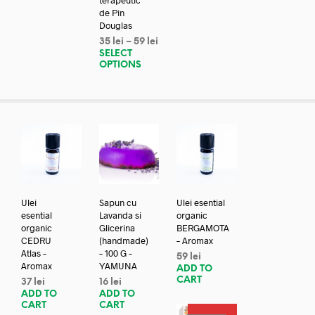
de Pin
Douglas
35
lei
–
59
lei
SELECT
OPTIONS
Ulei
Sapun cu
Ulei esential
esential
Lavanda si
organic
organic
Glicerina
BERGAMOTA
CEDRU
(handmade)
– Aromax
Atlas –
– 100 G –
59
lei
Aromax
YAMUNA
ADD TO
CART
37
lei
16
lei
ADD TO
ADD TO
CART
CART