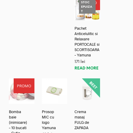
PROMO
STOC
EPUIZA
T
Pachet
Anticelulitic si
Relaxare
PORTOCALE si
SCORTISOARA
– Yamuna
171
lei
READ MORE
PROMO
Bomba
Prosop
Crema
baie
MIC cu
masaj
(inimioare)
logo
FULG de
– 10 bucati
Yamuna
ZAPADA
– Cutie
–