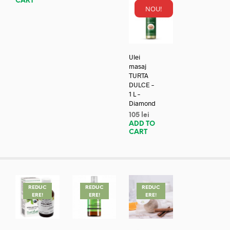
CART
NOU!
Ulei
masaj
TURTA
DULCE –
1 L –
Diamond
105
lei
ADD TO
CART
REDUC
REDUC
REDUC
ERE!
ERE!
ERE!