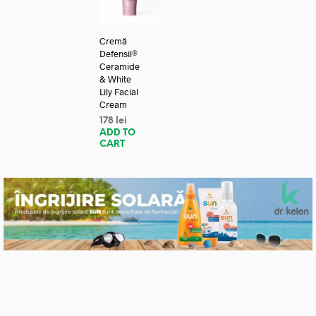
Cremă
Defensil®
Ceramide
& White
Lily Facial
Cream
178
lei
ADD TO
CART