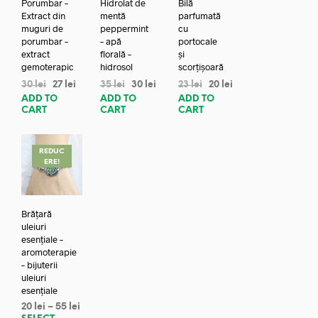
Porumbar –
Hidrolat de
Bilă
Extract din
mentă
parfumată
muguri de
peppermint
cu
porumbar –
– apă
portocale
extract
florală –
și
gemoterapic
hidrosol
scorțișoară
30
lei
27
lei
35
lei
30
lei
23
lei
20
lei
ADD TO
ADD TO
ADD TO
CART
CART
CART
REDUC
ERE!
Brățară
uleiuri
esențiale –
aromoterapie
– bijuterii
uleiuri
esențiale
20
lei
–
55
lei