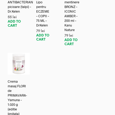
ANTIBACTERIAN
Lipo
mentinere
picioare (talpi) –
pentru
BRONZ –
Dr.Kelen
ECZEME
ICONIC
– COPII –
AMBER –
55
lei
75 ML –
200 ml –
ADD TO
DrKelen
Kanu
CART
Nature
79
lei
ADD TO
79
lei
CART
ADD TO
CART
Crema
masaj FLORI
de
PRIMAVARA-
Yamuna –
1.020 g
(editie
limitata)