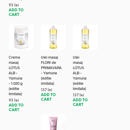
93
lei
ADD TO
CART
Crema
Ulei masaj
Ulei
masaj
FLORI de
masaj
LOTUS
PRIMAVARA
LOTUS
ALB –
– Yamuna
ALB –
Yamuna
(editie
Yamuna
– 1.020 g
limitata)
(editie
(editie
limitata)
137
lei
limitata)
ADD TO
137
lei
CART
ADD TO
93
lei
CART
ADD TO
CART