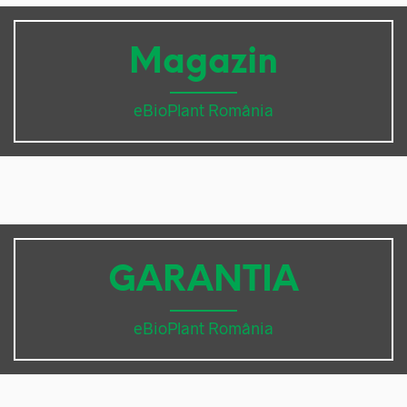
Magazin
eBioPlant România
GARANTIA
eBioPlant România