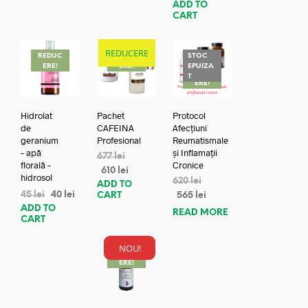
ADD TO
CART
REDUCERE
REDUC
REDUC
STOC
ERE!
ERE!
EPUIZA
REDUC
T
ERE!
Hidrolat
Pachet
Protocol
de
CAFEINA
Afecțiuni
geranium
Profesional
Reumatismale
– apă
și Inflamații
677
lei
florală –
Cronice
610
lei
hidrosol
620
lei
ADD TO
45
lei
40
lei
CART
565
lei
ADD TO
READ MORE
CART
NOU!
REDUC
ERE!