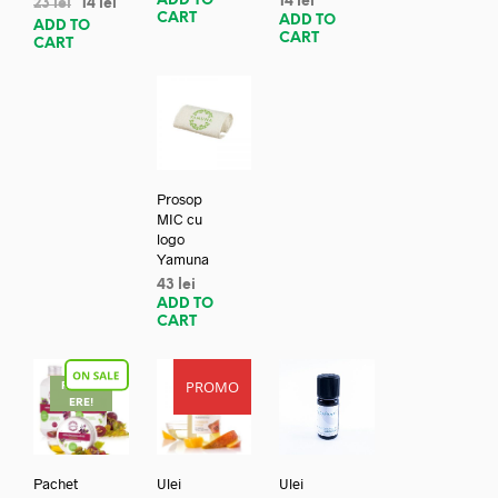
ADD TO
14
lei
23
lei
14
lei
CART
ADD TO
ADD TO
CART
CART
Prosop
MIC cu
logo
Yamuna
43
lei
ADD TO
CART
PROMO
REDUC
ERE!
Pachet
Ulei
Ulei