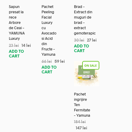
Sapun
Pachet
Brad –
presat la
Peeling
Extract din
rece
Facial
muguri de
Arbore
Luxury
brad –
de Ceai –
cu
extract
YAMUNA
Avocado
gemoterapic
Luxury
si Acid
30
lei
27
lei
din
23
lei
14
lei
ADD TO
Fructe –
CART
ADD TO
Yamuna
CART
66
lei
59
lei
ADD TO
REDUC
CART
ERE!
Pachet
ingrijire
Ten
Fermitate
– Yamuna
184
lei
147
lei