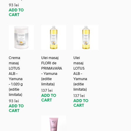
93
lei
ADD TO
CART
Crema
Ulei masaj
Ulei
masaj
FLORI de
masaj
LOTUS
PRIMAVARA
LOTUS
ALB –
– Yamuna
ALB –
Yamuna
(editie
Yamuna
– 1.020 g
limitata)
(editie
(editie
limitata)
137
lei
limitata)
ADD TO
137
lei
CART
ADD TO
93
lei
CART
ADD TO
CART