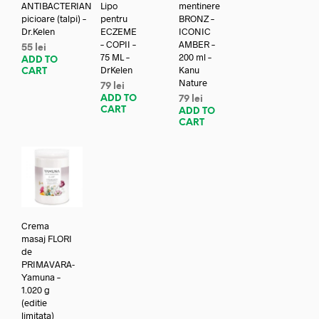
ANTIBACTERIAN
Lipo
mentinere
picioare (talpi) –
pentru
BRONZ –
Dr.Kelen
ECZEME
ICONIC
– COPII –
AMBER –
55
lei
75 ML –
200 ml –
ADD TO
DrKelen
Kanu
CART
Nature
79
lei
ADD TO
79
lei
CART
ADD TO
CART
Crema
masaj FLORI
de
PRIMAVARA-
Yamuna –
1.020 g
(editie
limitata)