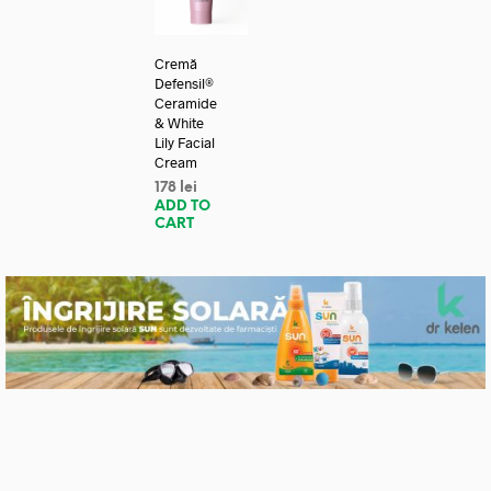
Cremă
Defensil®
Ceramide
& White
Lily Facial
Cream
178
lei
ADD TO
CART