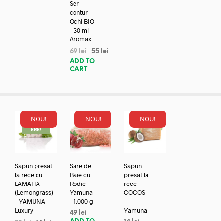
Ser
contur
Ochi BIO
– 30 ml –
Aromax
69
lei
55
lei
ADD TO
CART
NOU!
NOU!
NOU!
REDUC
ERE!
Sapun presat
Sare de
Sapun
la rece cu
Baie cu
presat la
LAMAITA
Rodie –
rece
(Lemongrass)
Yamuna
COCOS
– YAMUNA
– 1.000 g
–
Luxury
Yamuna
49
lei