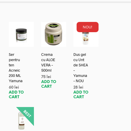
NOU!
Ser
Crema
Dus gel
pentru
cu ALOE
cu Unt
ten
VERA –
de SHEA
Acneic
500ml
–
200 ML
Yamuna
75
lei
Yamuna
– NOU
ADD TO
CART
60
lei
28
lei
ADD TO
ADD TO
CART
CART