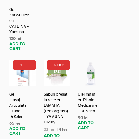
Gel
Anticelulitic
cu
CAFEINA –
Yamuna
120
lei
ADD TO
CART
NOU!
NOU!
REDUC
ERE!
Gel
Sapun presat
Ulei masaj
masaj
la rece cu
cu Plante
Articulatii
LAMAITA
Medicinale
– Luna –
(Lemongrass)
– Dr.Kelen
DrKelen
– YAMUNA
90
lei
Luxury
ADD TO
65
lei
CART
ADD TO
23
lei
14
lei
CART
ADD TO