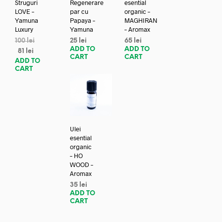
Struguri
Regenerare
esential
LOVE –
par cu
organic –
Yamuna
Papaya –
MAGHIRAN
Luxury
Yamuna
– Aromax
100
lei
25
lei
65
lei
ADD TO
ADD TO
81
lei
CART
CART
ADD TO
CART
Ulei
esential
organic
– HO
WOOD –
Aromax
35
lei
ADD TO
CART