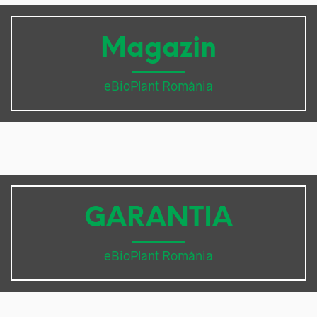
Magazin
eBioPlant România
GARANTIA
eBioPlant România