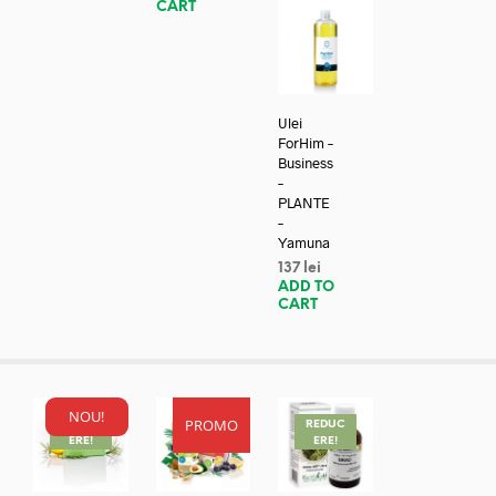
CART
Ulei
ForHim –
Business
–
PLANTE
–
Yamuna
137
lei
ADD TO
CART
NOU!
PROMO
REDUC
REDUC
REDUC
ERE!
ERE!
ERE!