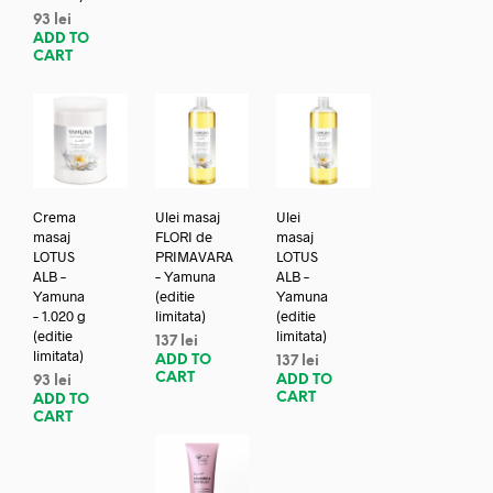
93
lei
ADD TO
CART
Crema
Ulei masaj
Ulei
masaj
FLORI de
masaj
LOTUS
PRIMAVARA
LOTUS
ALB –
– Yamuna
ALB –
Yamuna
(editie
Yamuna
– 1.020 g
limitata)
(editie
(editie
limitata)
137
lei
limitata)
ADD TO
137
lei
CART
ADD TO
93
lei
CART
ADD TO
CART