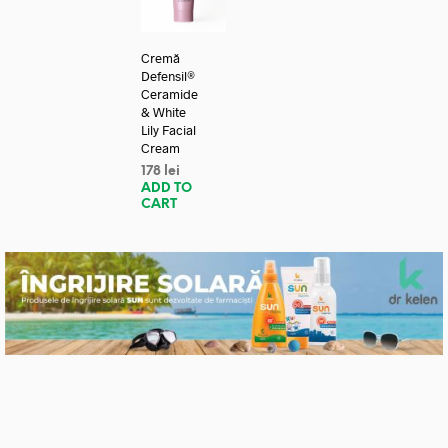
Cremă
Defensil®
Ceramide
& White
Lily Facial
Cream
178
lei
ADD TO
CART