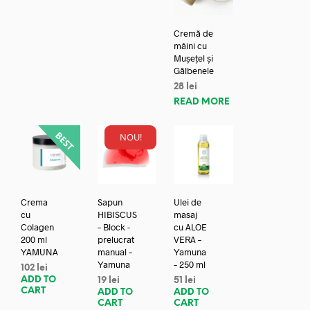
Cremă de
mâini cu
Mușețel și
Gălbenele
28
lei
READ MORE
NOU!
Crema
Sapun
Ulei de
cu
HIBISCUS
masaj
Colagen
– Block -
cu ALOE
200 ml
prelucrat
VERA –
YAMUNA
manual –
Yamuna
Yamuna
– 250 ml
102
lei
ADD TO
19
lei
51
lei
CART
ADD TO
ADD TO
CART
CART