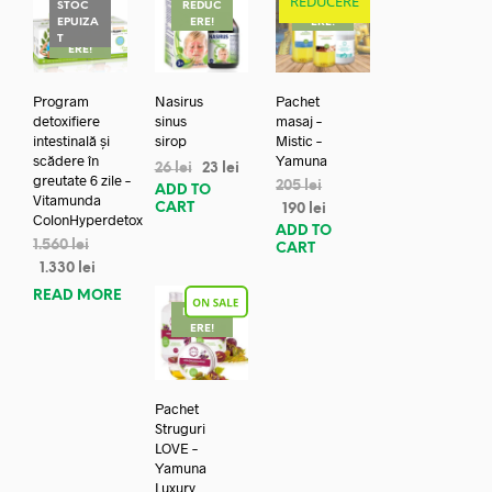
REDUCERE
STOC
REDUC
REDUC
EPUIZA
ERE!
ERE!
REDUC
T
ERE!
Program
Nasirus
Pachet
detoxifiere
sinus
masaj –
intestinală și
sirop
Mistic –
scădere în
Yamuna
26
lei
23
lei
greutate 6 zile –
205
lei
ADD TO
Vitamunda
CART
190
lei
ColonHyperdetox
ADD TO
1.560
lei
CART
1.330
lei
READ MORE
REDUC
ERE!
Pachet
Struguri
LOVE –
Yamuna
Luxury