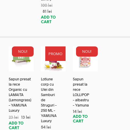
100
lei
81
lei
ADD TO
CART
NOU!
NOU!
PROMO
REDUC
ERE!
Sapun presat
Lotiune
Sapun
la rece
corp cu
presat la
Organic cu
Ulei din
rece
LAMAITA
Samburi
LOLLIPOP
(Lemongrass)
de
– albastru
– YAMUNA
Struguri –
– Yamuna
Luxury
250 ML –
14
lei
YAMUNA
ADD TO
23
lei
13
lei
Luxury
CART
ADD TO
54
lei
CART