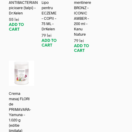
ANTIBACTERIAN
Lipo
mentinere
picioare (talpi) –
pentru
BRONZ –
Dr.Kelen
ECZEME
ICONIC
– COPII –
AMBER –
55
lei
75 ML –
200 ml –
ADD TO
DrKelen
Kanu
CART
Nature
79
lei
ADD TO
79
lei
CART
ADD TO
CART
Crema
masaj FLORI
de
PRIMAVARA-
Yamuna –
1.020 g
(editie
limitata)