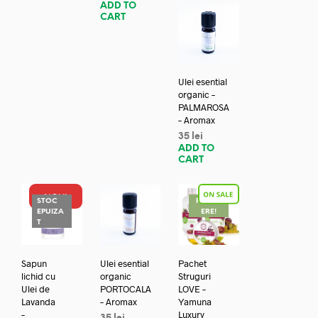
ADD TO
CART
Ulei esential
organic –
PALMAROSA
– Aromax
35
lei
ADD TO
CART
NOU!
STOC
REDUC
EPUIZA
ERE!
T
Sapun
Ulei esential
Pachet
lichid cu
organic
Struguri
Ulei de
PORTOCALA
LOVE –
Lavanda
– Aromax
Yamuna
–
Luxury