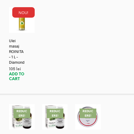
NOU!
Ulei
masaj
ROINITA
– 1 L –
Diamond
105
lei
ADD TO
CART
REDUC
REDUC
REDUC
ERE!
ERE!
ERE!