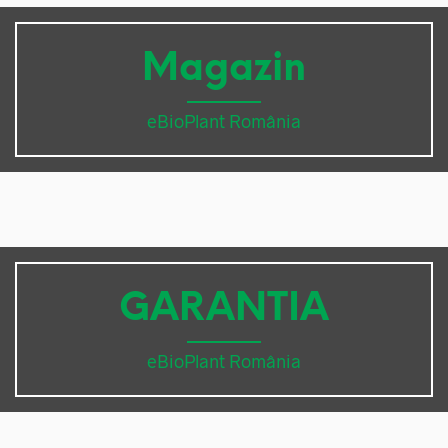
Magazin
eBioPlant România
GARANTIA
eBioPlant România