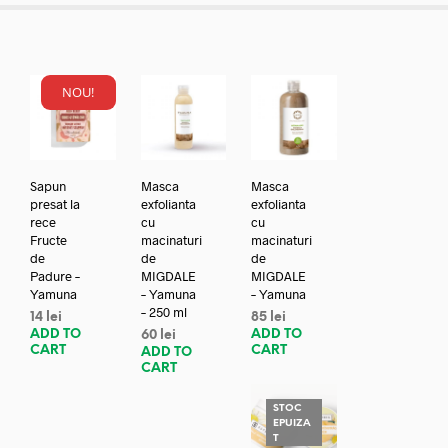
NOU!
Sapun
Masca
Masca
presat la
exfolianta
exfolianta
rece
cu
cu
Fructe
macinaturi
macinaturi
de
de
de
Padure –
MIGDALE
MIGDALE
Yamuna
– Yamuna
– Yamuna
– 250 ml
14
lei
85
lei
ADD TO
ADD TO
60
lei
CART
CART
ADD TO
CART
STOC
EPUIZA
T