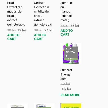
Brad –
Cedru –
Șampon
Extract din
Extract din
cu
muguri de
mlădițe de
mango
brad –
cedru –
(cutie de
extract
extract
metal)
gemoterapic
gemoterapic
77
lei
58
lei
30
lei
27
lei
30
lei
27
lei
ADD TO
CART
ADD TO
ADD TO
CART
CART
STOC
EPUIZA
REDUC
T
ERE!
Stimaral
Energy
30ml
125
lei
119
lei
READ MORE