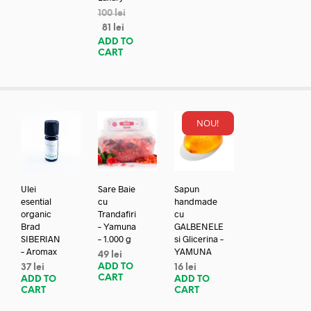
100
lei
81
lei
ADD TO
CART
NOU!
Ulei
Sare Baie
Sapun
esential
cu
handmade
organic
Trandafiri
cu
Brad
– Yamuna
GALBENELE
SIBERIAN
– 1.000 g
si Glicerina –
– Aromax
YAMUNA
49
lei
ADD TO
37
lei
16
lei
CART
ADD TO
ADD TO
CART
CART