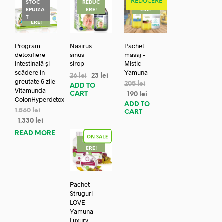
REDUCERE
STOC
REDUC
REDUC
EPUIZA
ERE!
ERE!
REDUC
T
ERE!
Program
Nasirus
Pachet
detoxifiere
sinus
masaj –
intestinală și
sirop
Mistic –
scădere în
Yamuna
26
lei
23
lei
greutate 6 zile –
205
lei
ADD TO
Vitamunda
CART
190
lei
ColonHyperdetox
ADD TO
1.560
lei
CART
1.330
lei
READ MORE
REDUC
ERE!
Pachet
Struguri
LOVE –
Yamuna
Luxury