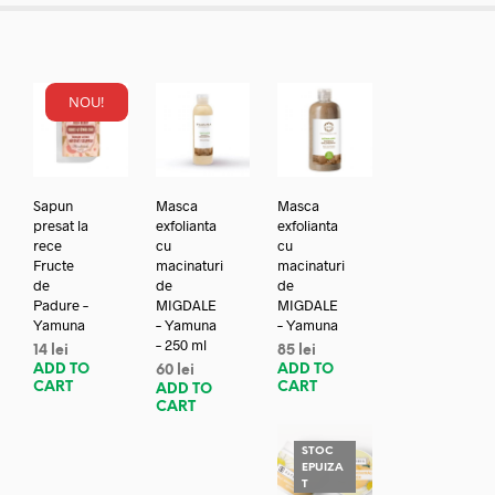
NOU!
Sapun
Masca
Masca
presat la
exfolianta
exfolianta
rece
cu
cu
Fructe
macinaturi
macinaturi
de
de
de
Padure –
MIGDALE
MIGDALE
Yamuna
– Yamuna
– Yamuna
– 250 ml
14
lei
85
lei
ADD TO
ADD TO
60
lei
CART
CART
ADD TO
CART
STOC
EPUIZA
T