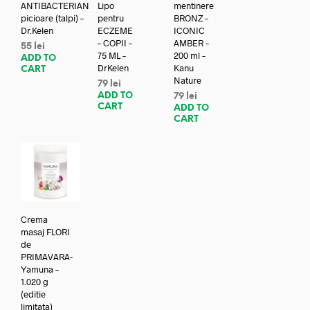
ANTIBACTERIAN
Lipo
mentinere
picioare (talpi) –
pentru
BRONZ –
Dr.Kelen
ECZEME
ICONIC
– COPII –
AMBER –
55
lei
75 ML –
200 ml –
ADD TO
DrKelen
Kanu
CART
Nature
79
lei
ADD TO
79
lei
CART
ADD TO
CART
Crema
masaj FLORI
de
PRIMAVARA-
Yamuna –
1.020 g
(editie
limitata)