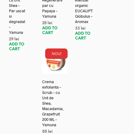
Shea –
par cu
organic
Par uscat
Papaya –
EUCALIPT
si
Yamuna
Globulus –
degradat
Aromax
25
lei
–
ADD TO
33
lei
Yamuna
CART
ADD TO
CART
29
lei
ADD TO
CART
NOU!
Crema
exfolianta –
Scrub – cu
Unt de
Shea,
Macadamia,
Grapefruit
200 ML –
Yamuna
55
lei