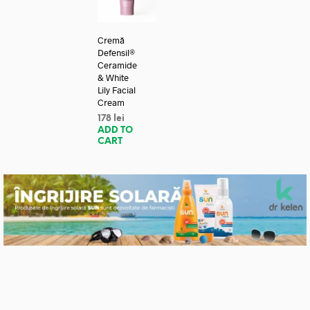
Cremă
Defensil®
Ceramide
& White
Lily Facial
Cream
178
lei
ADD TO
CART