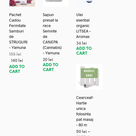
Pachet
Sapun
Ulei
Cadou
presat la
esential
Fermitate
rece
organic
Samburi
Seminte
LITSEA –
de
de
Aromax
STRUGURI
CANEPA
36
lei
– Yamuna
(Cannabis)
ADD TO
– Yamuna
CART
155
lei
20
lei
140
lei
ADD TO
ADD TO
CART
REDUC
CART
ERE!
Cearceaf-
Hartie
unica
folosinta
pat masaj
– 80 m
50
lei
–