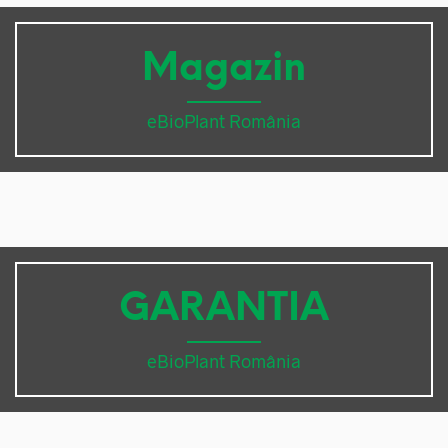
Magazin
eBioPlant România
GARANTIA
eBioPlant România