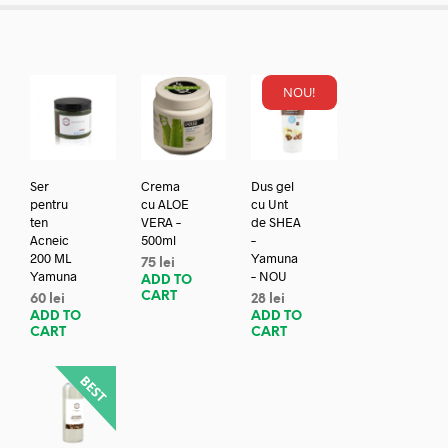
NOU!
Ser
Crema
Dus gel
pentru
cu ALOE
cu Unt
ten
VERA –
de SHEA
Acneic
500ml
–
200 ML
Yamuna
75
lei
Yamuna
– NOU
ADD TO
CART
60
lei
28
lei
ADD TO
ADD TO
CART
CART