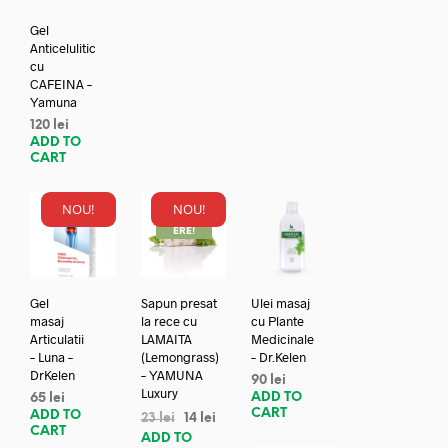
Gel
Anticelulitic
cu
CAFEINA –
Yamuna
120
lei
ADD TO
CART
NOU!
NOU!
REDUC
ERE!
Gel
Sapun presat
Ulei masaj
masaj
la rece cu
cu Plante
Articulatii
LAMAITA
Medicinale
– Luna –
(Lemongrass)
– Dr.Kelen
DrKelen
– YAMUNA
90
lei
Luxury
ADD TO
65
lei
CART
ADD TO
23
lei
14
lei
CART
ADD TO