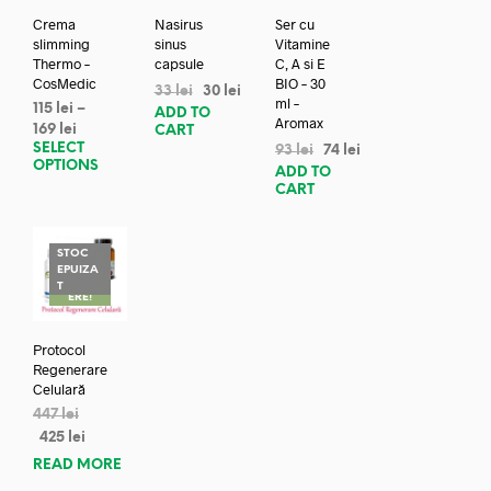
Crema
Nasirus
Ser cu
slimming
sinus
Vitamine
Thermo –
capsule
C, A si E
CosMedic
BIO – 30
33
lei
30
lei
ml –
115
lei
–
ADD TO
Aromax
169
lei
CART
SELECT
93
lei
74
lei
OPTIONS
ADD TO
CART
STOC
EPUIZA
REDUC
T
ERE!
Protocol
Regenerare
Celulară
447
lei
425
lei
READ MORE