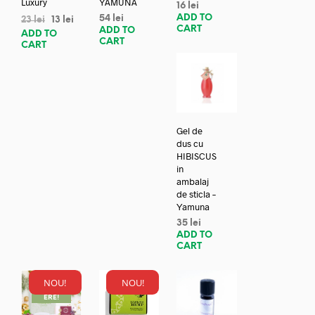
Luxury
YAMUNA
16
lei
ADD TO
54
lei
23
lei
13
lei
CART
ADD TO
ADD TO
CART
CART
Gel de
dus cu
HIBISCUS
in
ambalaj
de sticla –
Yamuna
35
lei
ADD TO
CART
NOU!
NOU!
REDUC
ERE!