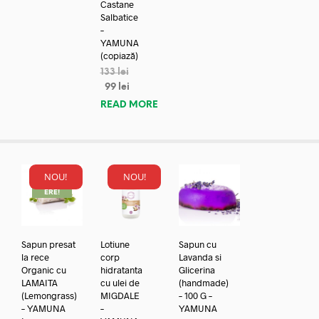
Castane
Salbatice
–
YAMUNA
(copiază)
133
lei
99
lei
READ MORE
NOU!
NOU!
REDUC
ERE!
Sapun presat
Lotiune
Sapun cu
la rece
corp
Lavanda si
Organic cu
hidratanta
Glicerina
LAMAITA
cu ulei de
(handmade)
(Lemongrass)
MIGDALE
– 100 G –
– YAMUNA
–
YAMUNA