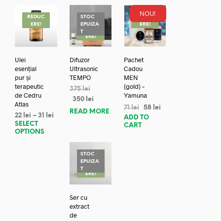
NOU!
REDUC
STOC
REDUC
ERE!
EPUIZA
ERE!
REDUC
T
ERE!
Ulei
Difuzor
Pachet
esențial
Ultrasonic
Cadou
pur și
TEMPO
MEN
terapeutic
(gold) –
375
lei
de Cedru
Yamuna
350
lei
Atlas
71
lei
58
lei
READ MORE
22
lei
–
31
lei
ADD TO
SELECT
CART
OPTIONS
STOC
EPUIZA
REDUC
T
ERE!
Ser cu
extract
de