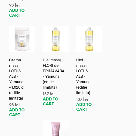
93
lei
ADD TO
CART
Crema
Ulei masaj
Ulei
masaj
FLORI de
masaj
LOTUS
PRIMAVARA
LOTUS
ALB –
– Yamuna
ALB –
Yamuna
(editie
Yamuna
– 1.020 g
limitata)
(editie
(editie
limitata)
137
lei
limitata)
ADD TO
137
lei
CART
ADD TO
93
lei
CART
ADD TO
CART