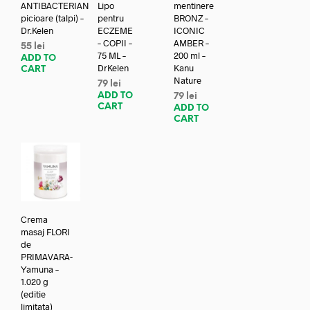
ANTIBACTERIAN
Lipo
mentinere
picioare (talpi) –
pentru
BRONZ –
Dr.Kelen
ECZEME
ICONIC
– COPII –
AMBER –
55
lei
75 ML –
200 ml –
ADD TO
DrKelen
Kanu
CART
Nature
79
lei
ADD TO
79
lei
CART
ADD TO
CART
Crema
masaj FLORI
de
PRIMAVARA-
Yamuna –
1.020 g
(editie
limitata)