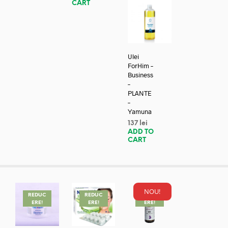
CART
Ulei
ForHim –
Business
–
PLANTE
–
Yamuna
137
lei
ADD TO
CART
NOU!
REDUC
REDUC
REDUC
ERE!
ERE!
ERE!