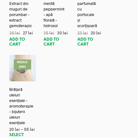
Extract din
mentă
parfumată
muguri de
peppermint
cu
porumbar –
– apă
portocale
extract
florală –
și
gemoterapic
hidrosol
scorțișoară
30
lei
27
lei
35
lei
30
lei
23
lei
20
lei
ADD TO
ADD TO
ADD TO
CART
CART
CART
REDUC
ERE!
Brățară
uleiuri
esențiale –
aromoterapie
– bijuterii
uleiuri
esențiale
20
lei
–
55
lei
SELECT