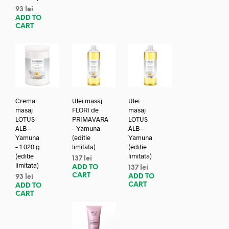
93
lei
ADD TO
CART
Crema
Ulei masaj
Ulei
masaj
FLORI de
masaj
LOTUS
PRIMAVARA
LOTUS
ALB –
– Yamuna
ALB –
Yamuna
(editie
Yamuna
– 1.020 g
limitata)
(editie
(editie
limitata)
137
lei
limitata)
ADD TO
137
lei
CART
ADD TO
93
lei
CART
ADD TO
CART