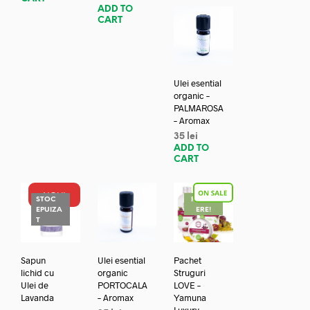
ADD TO
CART
Ulei esential
organic –
PALMAROSA
– Aromax
35
lei
ADD TO
CART
NOU!
STOC
REDUC
EPUIZA
ERE!
T
Sapun
Ulei esential
Pachet
lichid cu
organic
Struguri
Ulei de
PORTOCALA
LOVE –
Lavanda
– Aromax
Yamuna
–
Luxury