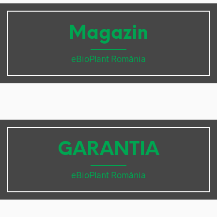
Magazin
eBioPlant România
GARANTIA
eBioPlant România