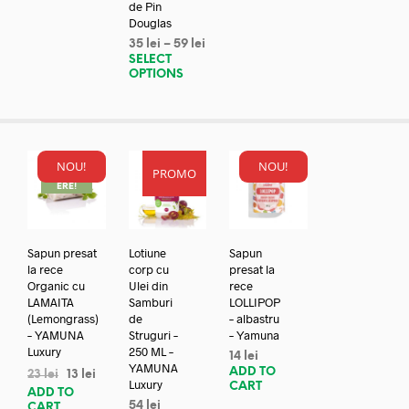
de Pin
Douglas
35
lei
–
59
lei
SELECT
OPTIONS
NOU!
NOU!
PROMO
REDUC
ERE!
Sapun presat
Lotiune
Sapun
la rece
corp cu
presat la
Organic cu
Ulei din
rece
LAMAITA
Samburi
LOLLIPOP
(Lemongrass)
de
– albastru
– YAMUNA
Struguri –
– Yamuna
Luxury
250 ML –
14
lei
YAMUNA
ADD TO
23
lei
13
lei
Luxury
CART
ADD TO
54
lei
CART