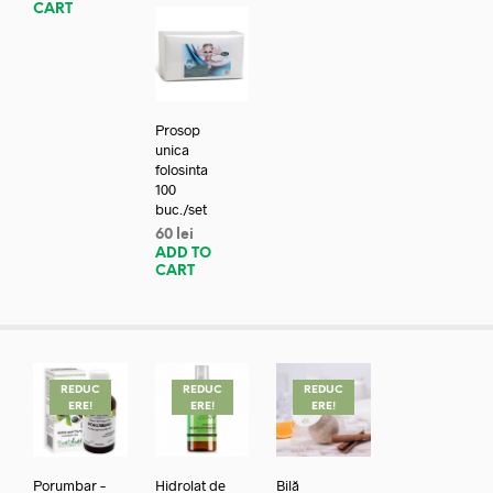
CART
Prosop
unica
folosinta
100
buc./set
60
lei
ADD TO
CART
REDUC
REDUC
REDUC
ERE!
ERE!
ERE!
Porumbar –
Hidrolat de
Bilă