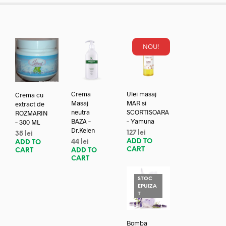
NOU!
Crema
Ulei masaj
Crema cu
Masaj
MAR si
extract de
neutra
SCORTISOARA
ROZMARIN
BAZA –
– Yamuna
– 300 ML
Dr.Kelen
127
lei
35
lei
ADD TO
44
lei
ADD TO
CART
ADD TO
CART
CART
STOC
EPUIZA
T
Bomba