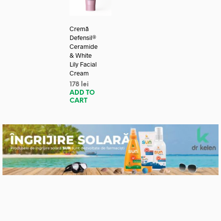
Cremă
Defensil®
Ceramide
& White
Lily Facial
Cream
178
lei
ADD TO
CART