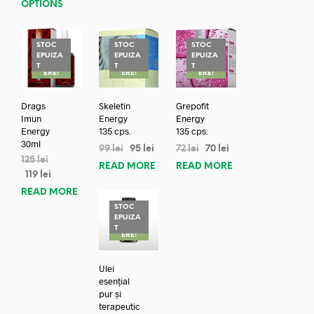
OPTIONS
STOC
STOC
STOC
EPUIZA
EPUIZA
EPUIZA
REDUC
REDUC
REDUC
T
T
T
ERE!
ERE!
ERE!
Drags
Skeletin
Grepofit
Imun
Energy
Energy
Energy
135 cps.
135 cps.
30ml
99
lei
95
lei
72
lei
70
lei
125
lei
READ MORE
READ MORE
119
lei
READ MORE
STOC
EPUIZA
REDUC
T
ERE!
Ulei
esențial
pur și
terapeutic