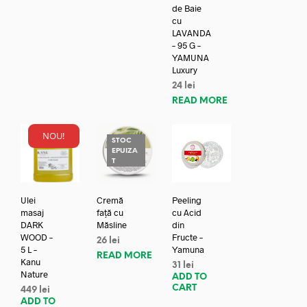
de Baie
cu
LAVANDA
– 95 G –
YAMUNA
Luxury
24
lei
READ MORE
NOU!
STOC
EPUIZA
T
Ulei
Cremă
Peeling
masaj
față cu
cu Acid
DARK
Măsline
din
WOOD –
Fructe –
26
lei
5 L –
Yamuna
READ MORE
Kanu
31
lei
Nature
ADD TO
CART
449
lei
ADD TO