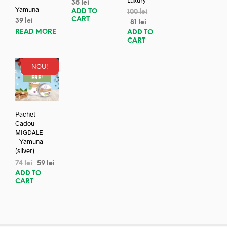
35
lei
Yamuna
ADD TO
100
lei
CART
39
lei
81
lei
READ MORE
ADD TO
CART
NOU!
REDUC
ERE!
Pachet
Cadou
MIGDALE
– Yamuna
(silver)
74
lei
59
lei
ADD TO
CART