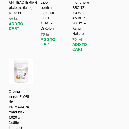
ANTIBACTERIAN
Lipo
mentinere
picioare (talpi) –
pentru
BRONZ –
Dr.Kelen
ECZEME
ICONIC
– COPII –
AMBER –
55
lei
75 ML –
200 ml –
ADD TO
DrKelen
Kanu
CART
Nature
79
lei
ADD TO
79
lei
CART
ADD TO
CART
Crema
masaj FLORI
de
PRIMAVARA-
Yamuna –
1.020 g
(editie
limitata)