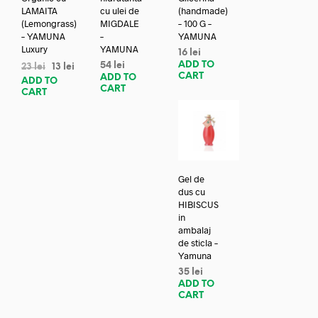
LAMAITA
cu ulei de
(handmade)
(Lemongrass)
MIGDALE
– 100 G –
– YAMUNA
–
YAMUNA
Luxury
YAMUNA
16
lei
ADD TO
54
lei
23
lei
13
lei
CART
ADD TO
ADD TO
CART
CART
Gel de
dus cu
HIBISCUS
in
ambalaj
de sticla –
Yamuna
35
lei
ADD TO
CART