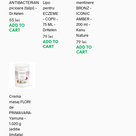
ANTIBACTERIAN
Lipo
mentinere
picioare (talpi) –
pentru
BRONZ –
Dr.Kelen
ECZEME
ICONIC
– COPII –
AMBER –
55
lei
75 ML –
200 ml –
ADD TO
DrKelen
Kanu
CART
Nature
79
lei
ADD TO
79
lei
CART
ADD TO
CART
Crema
masaj FLORI
de
PRIMAVARA-
Yamuna –
1.020 g
(editie
limitata)