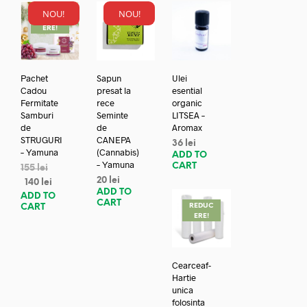
NOU!
NOU!
REDUC
ERE!
Pachet
Sapun
Ulei
Cadou
presat la
esential
Fermitate
rece
organic
Samburi
Seminte
LITSEA –
de
de
Aromax
STRUGURI
CANEPA
36
lei
– Yamuna
(Cannabis)
ADD TO
– Yamuna
CART
155
lei
20
lei
140
lei
ADD TO
ADD TO
CART
REDUC
CART
ERE!
Cearceaf-
Hartie
unica
folosinta