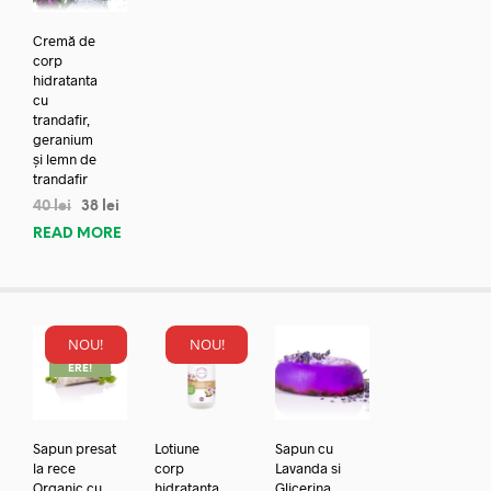
Cremă de
corp
hidratanta
cu
trandafir,
geranium
și lemn de
trandafir
40
lei
38
lei
READ MORE
NOU!
NOU!
REDUC
ERE!
Sapun presat
Lotiune
Sapun cu
la rece
corp
Lavanda si
Organic cu
hidratanta
Glicerina