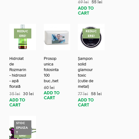
69
lei
55
lei
ADD TO
CART
REDUC
REDUC
ERE!
ERE!
Hidrolat
Prosop
Șampon
de
unica
solid
Rozmarin
folosinta
glamour
– hidrosol
100
toxic
– apă
buc./set
(cutie de
florală
metal)
60
lei
ADD TO
35
lei
30
lei
77
lei
58
lei
CART
ADD TO
ADD TO
CART
CART
STOC
EPUIZA
REDUC
T
ERE!