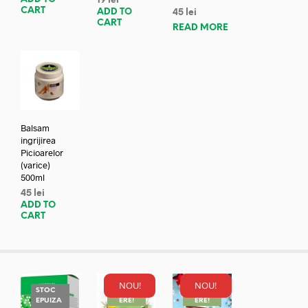
19
lei
CART
ADD TO
45
lei
CART
READ MORE
Balsam
ingrijirea
Picioarelor
(varice)
500ml
45
lei
ADD TO
CART
NOU!
NOU!
STOC
REDUC
REDUC
EPUIZA
ERE!
ERE!
REDUC