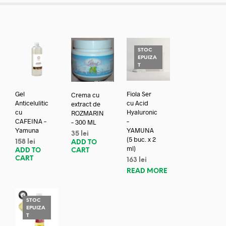
STOC
EPUIZA
T
Gel
Fiola Ser
Crema cu
Anticelulitic
cu Acid
extract de
cu
Hyaluronic
ROZMARIN
CAFEINA –
–
– 300 ML
Yamuna
YAMUNA
35
lei
(5 buc. x 2
158
lei
ADD TO
ml)
ADD TO
CART
CART
163
lei
READ MORE
STOC
EPUIZA
T