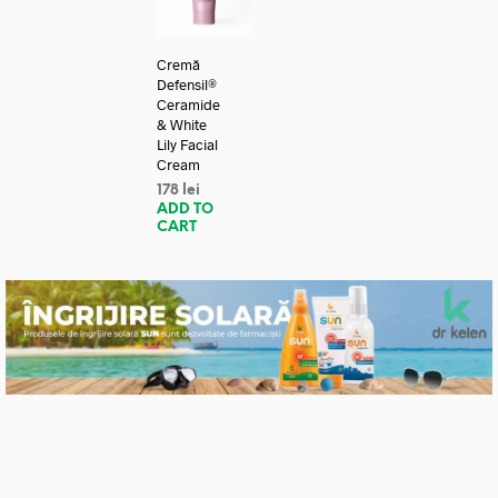
Cremă
Defensil®
Ceramide
& White
Lily Facial
Cream
178
lei
ADD TO
CART