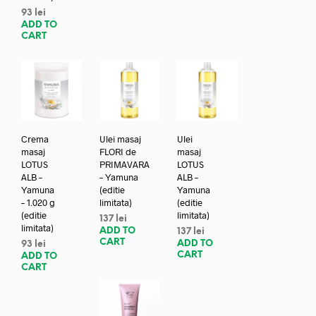
93
lei
ADD TO
CART
Crema
Ulei masaj
Ulei
masaj
FLORI de
masaj
LOTUS
PRIMAVARA
LOTUS
ALB –
– Yamuna
ALB –
Yamuna
(editie
Yamuna
– 1.020 g
limitata)
(editie
(editie
limitata)
137
lei
limitata)
ADD TO
137
lei
CART
ADD TO
93
lei
CART
ADD TO
CART