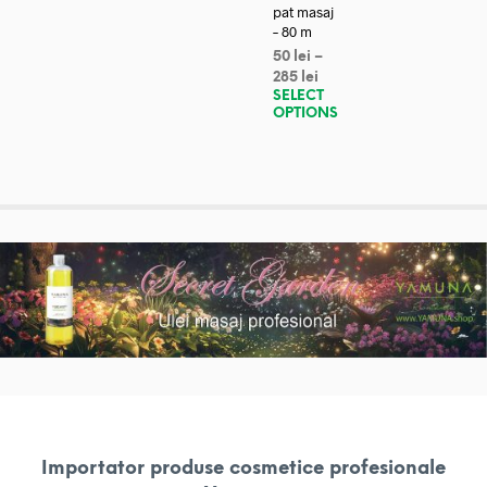
pat masaj
– 80 m
50
lei
–
285
lei
SELECT
OPTIONS
Importator produse cosmetice profesionale