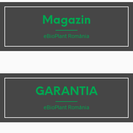
Magazin
eBioPlant România
GARANTIA
eBioPlant România