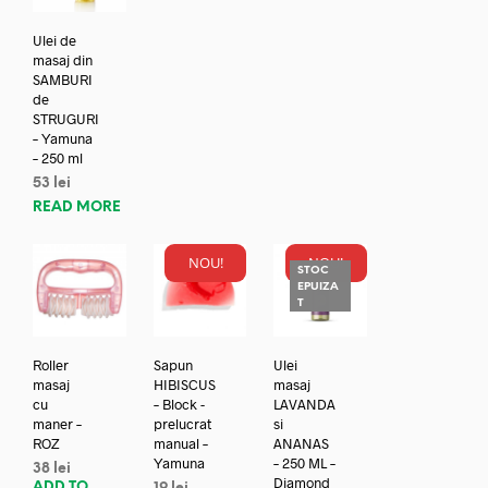
Ulei de
masaj din
SAMBURI
de
STRUGURI
– Yamuna
– 250 ml
53
lei
READ MORE
NOU!
NOU!
STOC
EPUIZA
T
Roller
Sapun
Ulei
masaj
HIBISCUS
masaj
cu
– Block -
LAVANDA
maner –
prelucrat
si
ROZ
manual –
ANANAS
Yamuna
– 250 ML –
38
lei
Diamond
ADD TO