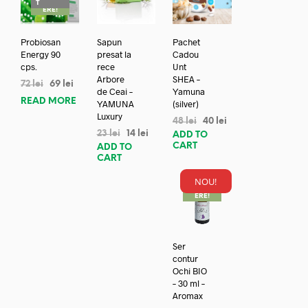
T
ERE!
Probiosan
Sapun
Pachet
Energy 90
presat la
Cadou
cps.
rece
Unt
Arbore
SHEA –
72
lei
69
lei
de Ceai –
Yamuna
READ MORE
YAMUNA
(silver)
Luxury
48
lei
40
lei
23
lei
14
lei
ADD TO
CART
ADD TO
CART
NOU!
REDUC
ERE!
Ser
contur
Ochi BIO
– 30 ml –
Aromax