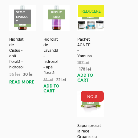
REDUCERE
STOC
REDUC
REDUC
EPUIZA
ERE!
ERE!
REDUC
T
ERE!
Hidrolat
Hidrolat
Pachet
de
de
ACNEE
Cistus –
Lavandă
–
apă
–
Yamuna
florală –
hidrosol
187
lei
hidrosol
– apă
178
lei
florală
35
lei
30
lei
ADD TO
31
lei
22
lei
CART
READ MORE
ADD TO
CART
NOU!
REDUC
ERE!
Sapun presat
la rece
Organic cu