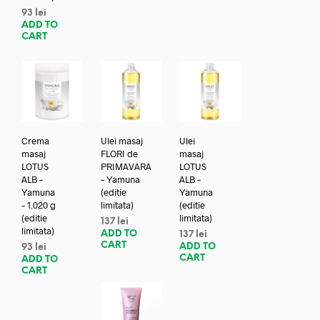
93
lei
ADD TO
CART
Crema
Ulei masaj
Ulei
masaj
FLORI de
masaj
LOTUS
PRIMAVARA
LOTUS
ALB –
– Yamuna
ALB –
Yamuna
(editie
Yamuna
– 1.020 g
limitata)
(editie
(editie
limitata)
137
lei
limitata)
ADD TO
137
lei
CART
ADD TO
93
lei
CART
ADD TO
CART