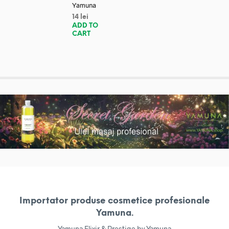
Yamuna
14
lei
ADD TO
CART
Importator produse cosmetice profesionale
Yamuna.
Yamuna Elixir & Prestige by Yamuna