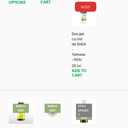
CART
OPTIONS
NOU!
Dus gel
cu Unt
de SHEA
–
Yamuna
– NOU
28
lei
ADD TO
CART
REDUC
REDUC
STOC
ERE!
ERE!
EPUIZA
REDUC
T
ERE!