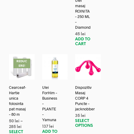
Ulei
masaj
ROINITA
– 250 ML
–
Diamond
45
lei
ADD TO
CART
REDUC
ERE!
Cearceaf-
Ulei
Dispozitiv
Hartie
ForHim –
Masaj
unica
Business
CORP 4
folosinta
–
Puncte –
pat masaj
PLANTE
jacknobber
– 80 m
–
35
lei
Yamuna
SELECT
50
lei
–
OPTIONS
137
lei
285
lei
ADD TO
SELECT