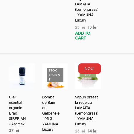
LAMAITA
(Lemongrass)
– YAMUNA
Luxury
23
lei
13
lei
ADD TO
CART
NOU!
STOC
REDUC
EPUIZA
ERE!
T
Ulei
Bomba
Sapun presat
esential
de Baie
la rece cu
organic
cu
LAMAITA
Brad
Galbenele
(Lemongrass)
SIBERIAN
– 95 G –
– YAMUNA
– Aromax
YAMUNA
Luxury
Luxury
37
lei
23
lei
14
lei