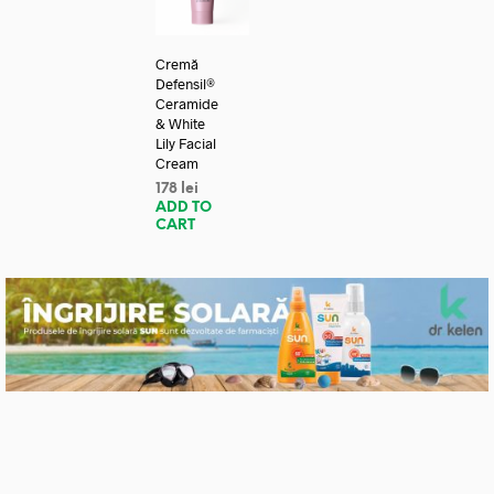
Cremă
Defensil®
Ceramide
& White
Lily Facial
Cream
178
lei
ADD TO
CART