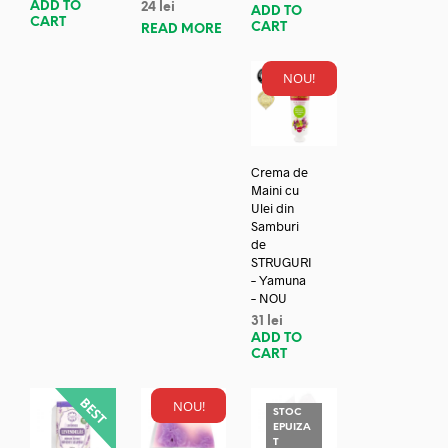
ADD TO
24
lei
ADD TO
CART
CART
READ MORE
NOU!
Crema de
Maini cu
Ulei din
Samburi
de
STRUGURI
– Yamuna
– NOU
31
lei
ADD TO
CART
NOU!
STOC
EPUIZA
T