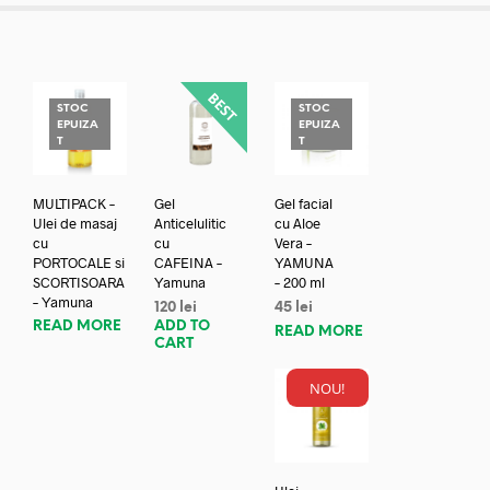
STOC
STOC
EPUIZA
EPUIZA
T
T
MULTIPACK –
Gel
Gel facial
Ulei de masaj
Anticelulitic
cu Aloe
cu
cu
Vera –
PORTOCALE si
CAFEINA –
YAMUNA
SCORTISOARA
Yamuna
– 200 ml
– Yamuna
120
lei
45
lei
READ MORE
ADD TO
READ MORE
CART
NOU!