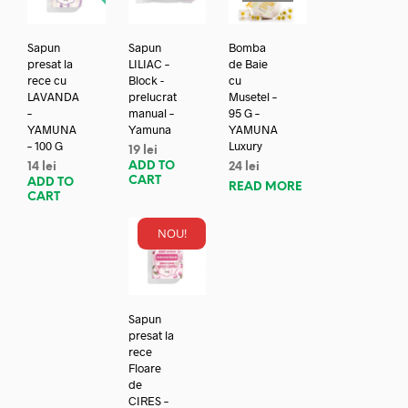
Sapun
Sapun
Bomba
presat la
LILIAC –
de Baie
rece cu
Block -
cu
LAVANDA
prelucrat
Musetel –
–
manual –
95 G –
YAMUNA
Yamuna
YAMUNA
– 100 G
Luxury
19
lei
ADD TO
14
lei
24
lei
CART
ADD TO
READ MORE
CART
NOU!
Sapun
presat la
rece
Floare
de
CIRES –