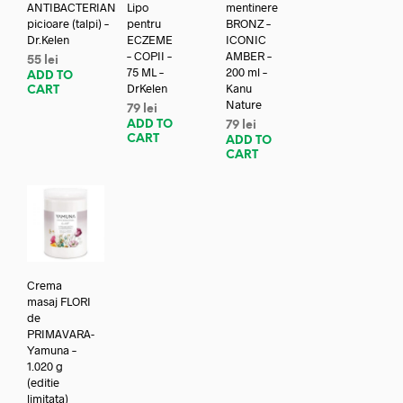
ANTIBACTERIAN
Lipo
mentinere
picioare (talpi) –
pentru
BRONZ –
Dr.Kelen
ECZEME
ICONIC
– COPII –
AMBER –
55
lei
75 ML –
200 ml –
ADD TO
DrKelen
Kanu
CART
Nature
79
lei
ADD TO
79
lei
CART
ADD TO
CART
Crema
masaj FLORI
de
PRIMAVARA-
Yamuna –
1.020 g
(editie
limitata)