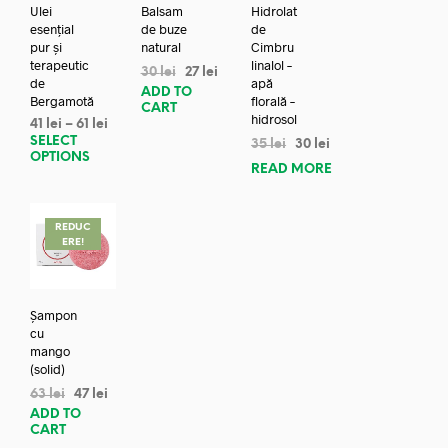
Ulei
Balsam
Hidrolat
esențial
de buze
de
pur și
natural
Cimbru
terapeutic
linalol –
30
lei
27
lei
de
apă
ADD TO
Bergamotă
florală –
CART
hidrosol
41
lei
–
61
lei
SELECT
35
lei
30
lei
OPTIONS
READ MORE
REDUC
ERE!
Șampon
cu
mango
(solid)
63
lei
47
lei
ADD TO
CART