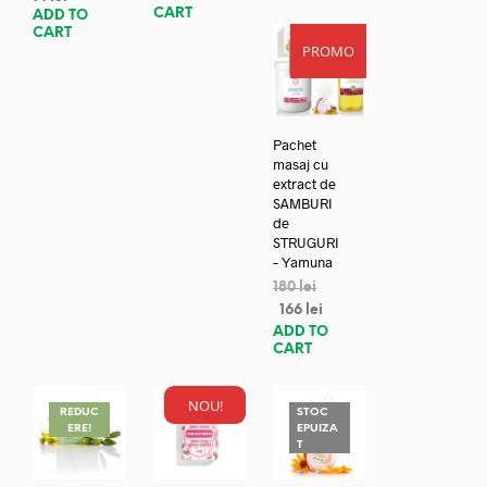
CART
ADD TO
CART
PROMO
REDUC
ERE!
Pachet
masaj cu
extract de
SAMBURI
de
STRUGURI
– Yamuna
180
lei
166
lei
ADD TO
CART
NOU!
REDUC
STOC
ERE!
EPUIZA
T