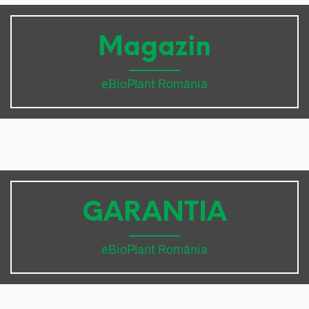
Magazin
eBioPlant România
GARANTIA
eBioPlant România