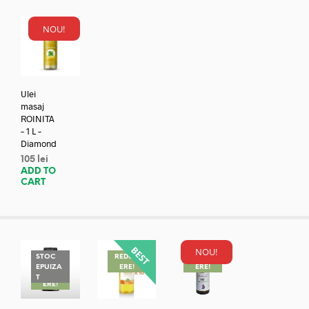
NOU!
Ulei
masaj
ROINITA
– 1 L –
Diamond
105
lei
ADD TO
CART
NOU!
STOC
REDUC
REDUC
EPUIZA
ERE!
ERE!
REDUC
T
ERE!