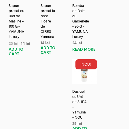
Sapun
Sapun
Bomba
presat cu
presat la
de Baie
Ulei de
rece
cu
Masline –
Floare
Galbenele
100 G –
de
– 95 G –
YAMUNA
CIRES –
YAMUNA
Luxury
Yamuna
Luxury
14
lei
24
lei
23
lei
14
lei
ADD TO
ADD TO
READ MORE
CART
CART
NOU!
Dus gel
cu Unt
de SHEA
–
Yamuna
– NOU
28
lei
ADD TO