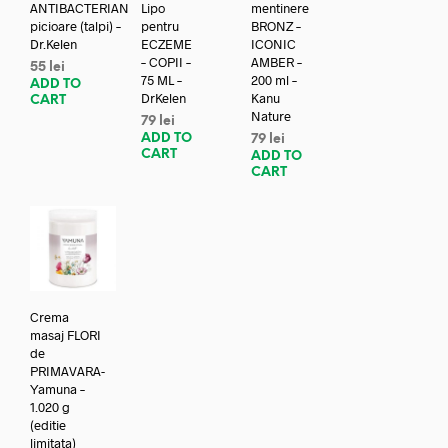
ANTIBACTERIAN
Lipo
mentinere
picioare (talpi) –
pentru
BRONZ –
Dr.Kelen
ECZEME
ICONIC
– COPII –
AMBER –
55
lei
75 ML –
200 ml –
ADD TO
DrKelen
Kanu
CART
Nature
79
lei
ADD TO
79
lei
CART
ADD TO
CART
Crema
masaj FLORI
de
PRIMAVARA-
Yamuna –
1.020 g
(editie
limitata)