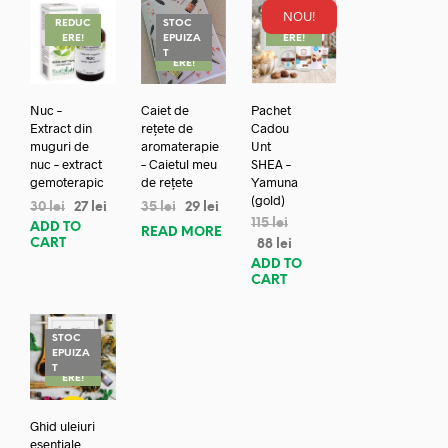
NOU!
REDUC
STOC
REDUC
ERE!
EPUIZA
ERE!
REDUC
T
ERE!
Nuc –
Caiet de
Pachet
Extract din
rețete de
Cadou
muguri de
aromaterapie
Unt
nuc – extract
– Caietul meu
SHEA –
gemoterapic
de rețete
Yamuna
(gold)
30
lei
27
lei
35
lei
29
lei
115
lei
ADD TO
READ MORE
CART
88
lei
ADD TO
CART
STOC
EPUIZA
REDUC
T
ERE!
Ghid uleiuri
esentiale