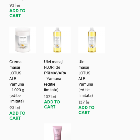
93
lei
ADD TO
CART
Crema
Ulei masaj
Ulei
masaj
FLORI de
masaj
LOTUS
PRIMAVARA
LOTUS
ALB –
– Yamuna
ALB –
Yamuna
(editie
Yamuna
– 1.020 g
limitata)
(editie
(editie
limitata)
137
lei
limitata)
ADD TO
137
lei
CART
ADD TO
93
lei
CART
ADD TO
CART