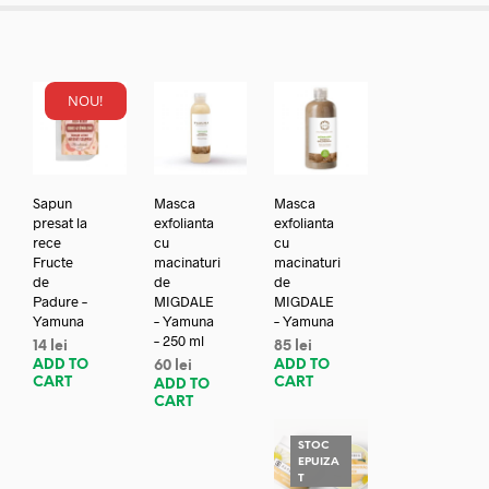
NOU!
Sapun
Masca
Masca
presat la
exfolianta
exfolianta
rece
cu
cu
Fructe
macinaturi
macinaturi
de
de
de
Padure –
MIGDALE
MIGDALE
Yamuna
– Yamuna
– Yamuna
– 250 ml
14
lei
85
lei
ADD TO
ADD TO
60
lei
CART
CART
ADD TO
CART
STOC
EPUIZA
T