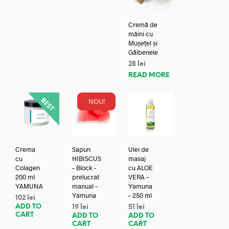
Cremă de
mâini cu
Mușețel și
Gălbenele
28
lei
READ MORE
NOU!
Crema
Sapun
Ulei de
cu
HIBISCUS
masaj
Colagen
– Block -
cu ALOE
200 ml
prelucrat
VERA –
YAMUNA
manual –
Yamuna
Yamuna
– 250 ml
102
lei
ADD TO
19
lei
51
lei
CART
ADD TO
ADD TO
CART
CART