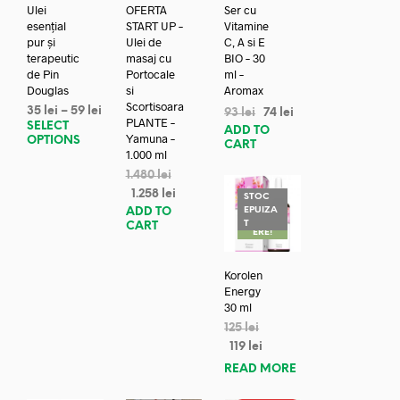
Ulei
OFERTA
Ser cu
esențial
START UP –
Vitamine
pur și
Ulei de
C, A si E
terapeutic
masaj cu
BIO – 30
de Pin
Portocale
ml –
Douglas
si
Aromax
Scortisoara
35
lei
–
59
lei
93
lei
74
lei
PLANTE –
SELECT
ADD TO
Yamuna –
OPTIONS
CART
1.000 ml
1.480
lei
1.258
lei
STOC
EPUIZA
ADD TO
REDUC
T
CART
ERE!
Korolen
Energy
30 ml
125
lei
119
lei
READ MORE