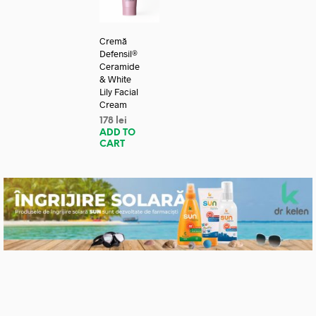
Cremă
Defensil®
Ceramide
& White
Lily Facial
Cream
178
lei
ADD TO
CART