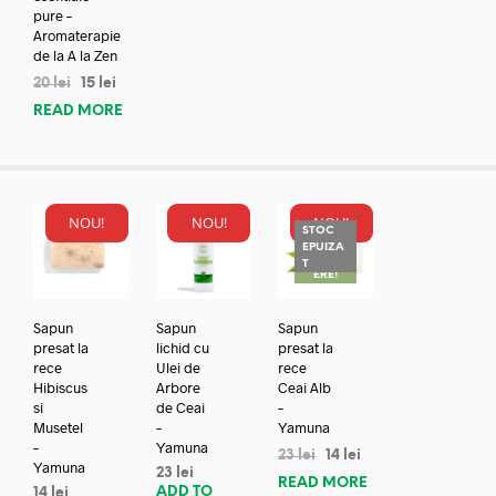
pure –
Aromaterapie
de la A la Zen
20
lei
15
lei
READ MORE
NOU!
NOU!
NOU!
STOC
EPUIZA
REDUC
T
ERE!
Sapun
Sapun
Sapun
presat la
lichid cu
presat la
rece
Ulei de
rece
Hibiscus
Arbore
Ceai Alb
si
de Ceai
–
Musetel
–
Yamuna
–
Yamuna
23
lei
14
lei
Yamuna
23
lei
READ MORE
ADD TO
14
lei