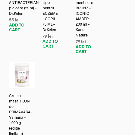
ANTIBACTERIAN
Lipo
mentinere
picioare (talpi) –
pentru
BRONZ –
Dr.Kelen
ECZEME
ICONIC
– COPII –
AMBER –
55
lei
75 ML –
200 ml –
ADD TO
DrKelen
Kanu
CART
Nature
79
lei
ADD TO
79
lei
CART
ADD TO
CART
Crema
masaj FLORI
de
PRIMAVARA-
Yamuna –
1.020 g
(editie
limitata)