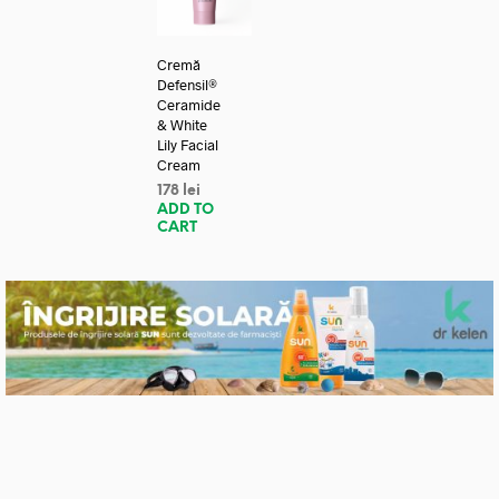
Cremă
Defensil®
Ceramide
& White
Lily Facial
Cream
178
lei
ADD TO
CART