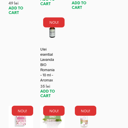
ADD TO
49
lei
CART
CART
ADD TO
CART
NOU!
Ulei
esential
Lavanda
BIO
Romania
– 10 ml –
Aromax
35
lei
ADD TO
CART
NOU!
NOU!
NOU!
REDUC
ERE!