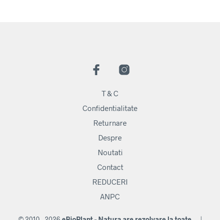
T & C
Confidentialitate
Returnare
Despre
Noutati
Contact
REDUCERI
ANPC
© 2010 - 2026
eBioPlant - Natura are rezolvare la toate...
|