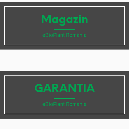
Magazin
eBioPlant România
GARANTIA
eBioPlant România