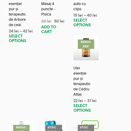
esențial
Masaj 4
auto cu
pur și
puncte –
clips
terapeutic
Pisica
15
lei
–
40
lei
de Arbore
SELECT
60
lei
50
lei
de ceai
OPTIONS
ADD TO
24
lei
–
42
lei
CART
SELECT
OPTIONS
REDUC
ERE!
Ulei
esențial
pur și
terapeutic
de Cedru
Atlas
22
lei
–
31
lei
SELECT
OPTIONS
REDUC
STOC
STOC