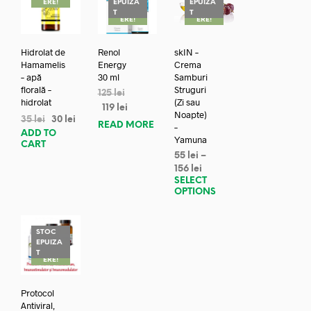
ERE!
EPUIZA
EPUIZA
REDUC
REDUC
T
T
ERE!
ERE!
Hidrolat de
Renol
skIN –
Hamamelis
Energy
Crema
– apă
30 ml
Samburi
florală –
Struguri
125
lei
hidrolat
(Zi sau
119
lei
Noapte)
35
lei
30
lei
READ MORE
–
ADD TO
Yamuna
CART
55
lei
–
156
lei
SELECT
OPTIONS
STOC
EPUIZA
REDUC
T
ERE!
Protocol
Antiviral,