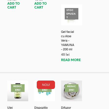
ADD TO
ADD TO
CART
CART
STOC
EPUIZA
T
Gel facial
cu Aloe
Vera –
YAMUNA
– 200 ml
45
lei
READ MORE
NOU!
REDUC
REDUC
REDUC
ERE!
ERE!
ERE!
Ulei
Dispozitiv
Difuzor