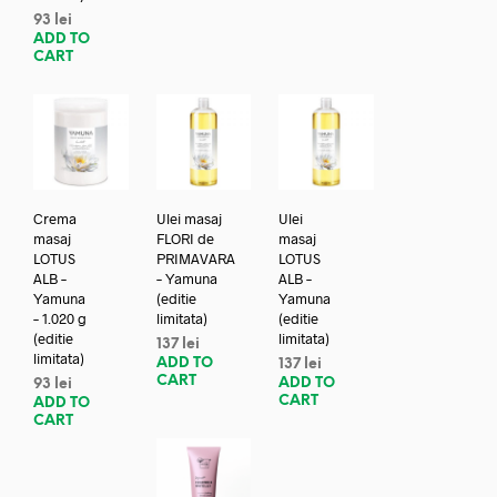
93
lei
ADD TO
CART
Crema
Ulei masaj
Ulei
masaj
FLORI de
masaj
LOTUS
PRIMAVARA
LOTUS
ALB –
– Yamuna
ALB –
Yamuna
(editie
Yamuna
– 1.020 g
limitata)
(editie
(editie
limitata)
137
lei
limitata)
ADD TO
137
lei
CART
ADD TO
93
lei
CART
ADD TO
CART