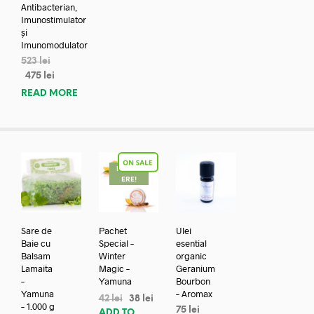
Antibacterian,
Imunostimulator
și
Imunomodulator
523
lei
475
lei
READ MORE
REDUC
ERE!
Sare de
Pachet
Ulei
Baie cu
Special –
esential
Balsam
Winter
organic
Lamaita
Magic –
Geranium
–
Yamuna
Bourbon
Yamuna
– Aromax
42
lei
38
lei
– 1.000 g
75
lei
ADD TO