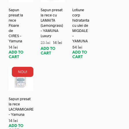
Sapun
Sapun presat
Lotiune
presat la
la rece cu
corp
rece
LAMAITA
hidratanta
Floare
(Lemongrass)
cu ulei de
de
– YAMUNA
MIGDALE
CIRES –
Luxury
–
Yamuna
YAMUNA
23
lei
14
lei
14
lei
54
lei
ADD TO
ADD TO
ADD TO
CART
CART
CART
NOU!
Sapun presat
la rece
LACRAMIOARE
– Yamuna
14
lei
ADD TO