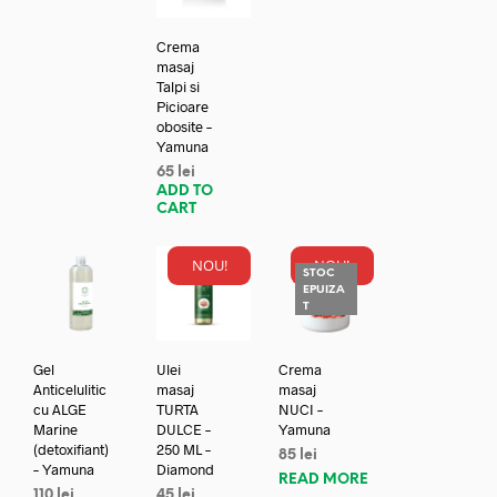
Crema
masaj
Talpi si
Picioare
obosite –
Yamuna
65
lei
ADD TO
CART
NOU!
NOU!
STOC
EPUIZA
T
Gel
Ulei
Crema
Anticelulitic
masaj
masaj
cu ALGE
TURTA
NUCI –
Marine
DULCE –
Yamuna
(detoxifiant)
250 ML –
85
lei
– Yamuna
Diamond
READ MORE
110
lei
45
lei