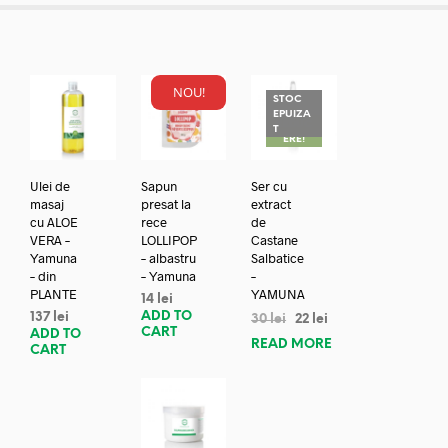
NOU!
STOC
EPUIZA
REDUC
T
ERE!
Ulei de
Sapun
Ser cu
masaj
presat la
extract
cu ALOE
rece
de
VERA –
LOLLIPOP
Castane
Yamuna
– albastru
Salbatice
– din
– Yamuna
–
PLANTE
YAMUNA
14
lei
ADD TO
137
lei
30
lei
22
lei
CART
ADD TO
READ MORE
CART